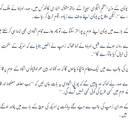
۔ یونان کے وزیر اعظم الیگزی سیپراز کے ساتھ مشترکہ اخباری کانفرنس میں، صدر اوباما نے ملک کو مب
ہے‘‘، لیکن دفاع پر یونان اپنے ہدف سے زیادہ رقوم خرچ کر رہا ہے۔
و کے بارے میں یونان اپنے عزم پر پورا اتر سکتا ہے، تو پھر ہمارے تمام اتحادی بھی ایسا ہی کر سکتے 
ے روانہ ہونے سے قبل، اوباما نے کہا تھا کہ ٹرمپ نے اُنھیں بتایا ہے کہ امریکہ کے حکمتِ ع
ئی خیال کیا جاتا رہے گا‘‘۔
ُن کی جانب سے میں ایک پیغام پہنچانا چاہوں گا کہ وہ نیٹو اور بین بحر اوقیانوس اتحاد کے عزم پر ق
الے صدر نے کہا کہ وہ چاہیں گے کہ یورپی اتحادی یہ بات جان لیں کہ ’’جب معاملہ مضبوط اور
 کے عزم میں کسی طرح کی کوئی کمی نہیں آئے گی۔‘‘
ی مہم کے دوران ٹرمپ کی جانب سے دیے گئے بیانات پر امریکہ کی سوچ کے بارے میں چوکنہ ہوگئ
 ہیں۔