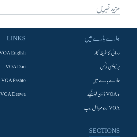
مزید خبریں
ہمارے بارے میں
LINKS
رسائی کا طریقہ کار
VOA English
پرائیویسی نوٹس
VOA Dari
ہمارے بارے میں
VOA Pashto
+VOA ڈاؤن لوڈ کیجیے
VOA Deewa
VOA اردو موبائل ایپ
SECTIONS