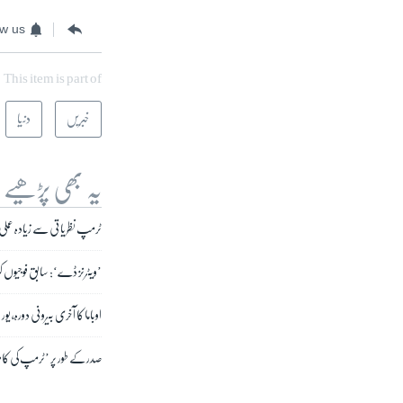
ow us
This item is part of
خبریں
دنیا
یہ بھی پڑھیے
ٹرمپ نظریاتی سے زیادہ عملی 
’ویٹرنز ڈے‘: سابق فوجیوں کو
اوباما کا آخری بیرونی دورہ،
صدر کے طور پر ’ٹرمپ کی کامیاب