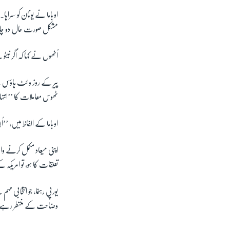
اوباما نے یونان کو سراہا
مشکل صورت حال دو چار 
اُنھوں نے کہا کہ اگر نیٹ
پیر کے روز وائٹ ہاؤس س
ٹھوس معاملات کا ’’انتہا
اوباما کے الفاظ میں، ’’ا
اپنی میعاد مکمل کرنے و
تعلقات کا ہو، تو امریکہ
یورپی رہنما، جو انتخاب
وضاحت کے منتطر رہے