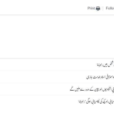
Print
Foll
شخص ہیں: اوباما
 اعترافی اسنادِ خدمت جاری
 یورپی اتحادیوں اور چین کے صدر سےملیں گے
ی،امریکہ کی کامیابی ہو گی‘: اوباما