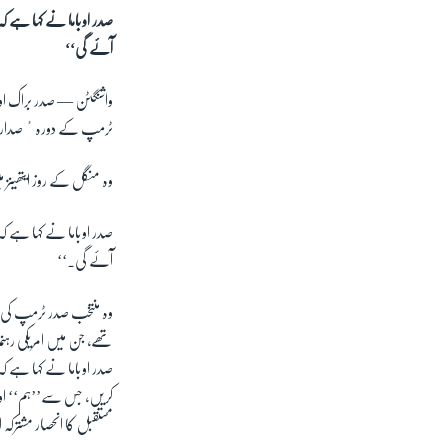
صدر اوباما نے کہا ہے ک
آئے گی‘‘
واشنگٹن —
صدر براک اوب
ٹرمپ کے دورہٴ صدارت م
وہ منگل کے روز
ایتھینز
صدر اوباما نے کہا ہے ک
آئے گی۔‘‘
وہ منتخب صدر ٹرمپ کی جا
تھے، جن میں امریکی رہنما
صدر اوباما نے کہا ہے 
کریں، جس سے’’ہم‘‘ اور ’
مستقبل کا انحصار مشترکہ 