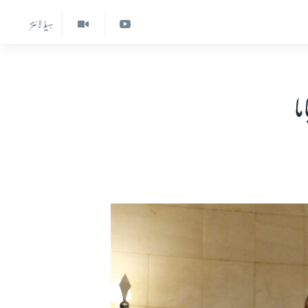
ہیڈ لائنز
ما