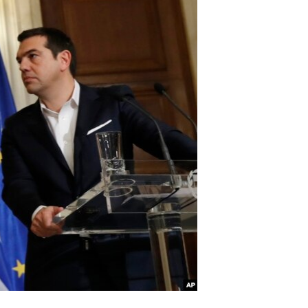
آرٹ
آزادیٔ صحافت
سائنس و ٹیکنالوجی
صحت
دلچسپ و عجیب
ویڈیوز
آڈیو
اسپیشل کوریج
اداریہ