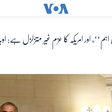
ئی اہم‘‘، اور امریکہ کا عزم غیر متزلزل ہے: اوبا