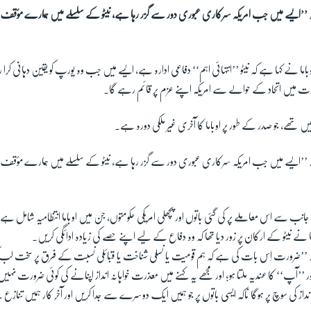
ہ ’’ایسے میں جب امریکہ سرکاری عبوری دور سے گزر رہا ہے، نیٹو کے سلسلے میں ہمارے مؤقف م
اما نے کہا ہے کہ نیٹو ’’انتہائی اہم‘‘ دفاعی ادارہ ہے، ایسے میں جب وہ یورپ کو یقین دہانی کرا 
یں اتحاد کے حوالے سے امریکہ اپنے عزم پر قائم رہے گا۔
 میں تھے، جو صدر کے طور پر اوباما کا آخری غیر ملکی دورہ ہے۔
ہ ’’ایسے میں جب امریکہ سرکاری عبوری دور سے گزر رہا ہے، نیٹو کے سلسلے میں ہمارے مؤقف م
نب سے اس معاملے پر کی گئی باتوں اور پچھلی امریکی حکومتوں، جن میں اوباما انتظامیہ شامل ہے
 نے نیٹو کے ارکان پر زور دیا تھا کہ وہ دفاع کے لیے اپنے حصے کی زیادہ ادائگی کریں۔
کہ ’’ضرورت اِس بات کی ہے کہ ہم قومیت یا نسلی شناخت یا قبائلی نسبت کے فرق پر سخت لب
’آپ‘‘ کا عندیہ ملتا ہو؛ اور مجھے یہ کہنے میں معذرت خواہانہ انداز اپنانے کی کوئی ضرورت ن
انداز کی سوچ پر ہوگا ناکہ ایسی باتوں پر جو ہمیں ایک دوسرے سے جدا کریں اور آخر کار ہمیں تنازع