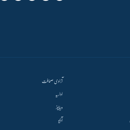
آزادی صحافت
اداریہ
ویڈیوز
آڈیو