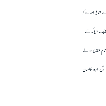
 اختلافی امور طے کر
ریٹیجک ڈائیلاگ کے
مام متنازع امور طے
وگی۔البتہ افغانستان