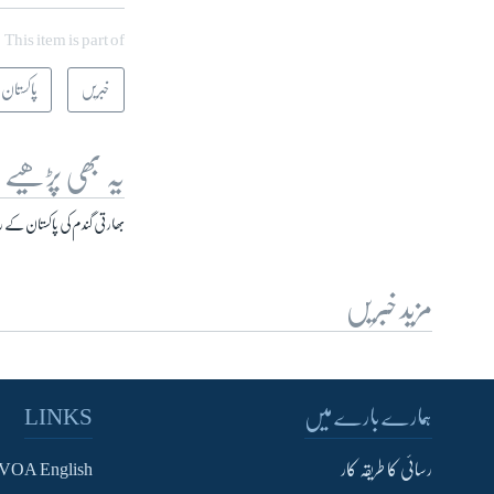
This item is part of
خبریں
پاکستان
یہ بھی پڑھیے
بھارتی گندم کی پاکستان کے ر
مزید خبریں
ہمارے بارے میں
LINKS
رسائی کا طریقہ کار
VOA English