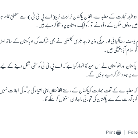
ے دو طرفہ تجارت کے معاہد ے ، افغان پاکستان ٹرانزٹ ٹریڈ( اے پی ٹی ٹی )، سے متعلق تمام بڑے
 دونوں ملکوں کے وفود نے اتوار کو ایک دستاویز پر دستخط کر دیے ہیں۔
 یوسف رضاگیلانی اور امریکی وزیر خارجہ ہلری کلنٹن نے بھی شرکت کی جو پاکستان کے ساتھ اسٹ
کو اسلام آباد پہنچی ہیں۔
کستان اور افغانستان نے اس امید کا اظہار کیا ہے کہ اے پی ٹی ٹی کو حتمی شکل دینے کے لیے ت
ے پر جلد دستخط کر دیے جائیں گے۔
ے کہ معاہد ے کے تحت بھارت کوپاکستان کے راستے افغانستان اپنی اشیاء کی برآمد کی اجازت نہیں ہ
 برآمدات کے لیے پاکستان کی تجارتی راہداری استعمال کر سکے گا۔
Print
Foll