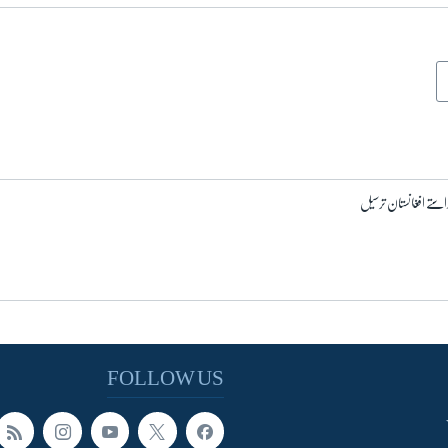
استے افغانستان ترسیل
FOLLOW US