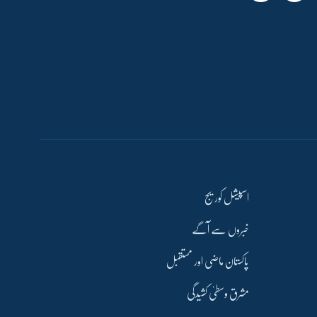
اسپیشل کوریج
خبروں سے آگے
پاکستان ماضی اور مستقبل
مشرق وسطیٰ کشیدگی