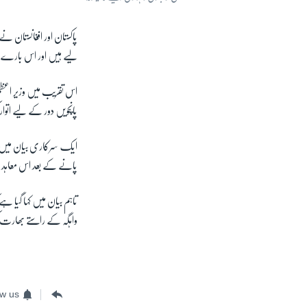
پاکستان اور افغانستان ن
لیے ہیں اور اس بارے میں
اس تقریب میں وزیر اعظم
پانچویں دور کے لیے اتوار 
ایک سرکاری بیان میں پا
پانے کے بعد اس معاہد 
تاہم بیان میں کہا گیا ہ
واہگہ کے راستے بھارت کو
ow us