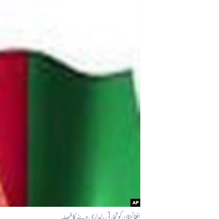
آرٹ
آزادیٔ صحافت
سائنس و ٹیکنالوجی
صحت
دلچسپ و عجیب
ویڈیوز
آڈیو
اسپیشل کوریج
اداریہ
افغانستان کو تجارتی راہداری دینے کا فیصلہ