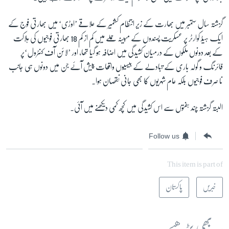
گزشتہ سال ستمبر میں بھارت کے زیر انتظام کشمیر کے علاقے ’اوڑی‘ میں بھارتی فوج کے
زبان
ایک ہیڈ کوارٹر پر عسکریت پسندوں کے مبینہ حملے میں کم از کم 18 بھارتی فوجیوں کی ہلاکت
کے بعد دونوں ملکوں کے درمیان کشیدگی میں اضافہ ہو گیا تھا، اور ’لائن آف کنٹرول‘پر
فائرنگ و گولہ باری کے تبادلے کے بیسیوں واقعات پیش آئے جن میں دونوں ہی جانب
نا صرف فوجیوں بلکہ عام شہریوں کا بھی جانی نقصان ہوا۔
البتہ گزشتہ چند ہفتوں سے اس کشیدگی میں کچھ کمی دیکھنے میں آئی۔
Follow us
This item is part of
خبریں
پاکستان
یہ بھی پڑھیے