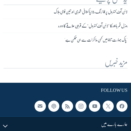
لائن آف کنٹرول پر فائرنگ، 11 پاکستانی شہری اور تین فوجی ہلاک
جنرل قمر باجوہ کا ’لائن آف کنٹرول‘ کے قریبی علاقے کا دورہ
'پاک بھارت تناؤ میں کمی مذاکرات سے ہی ممکن ہے'
مزید خبریں
FOLLOW US
ہمارے بارے میں