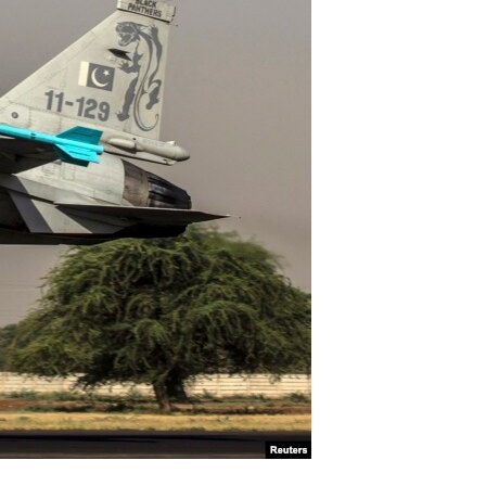
آرٹ
آزادیٔ صحافت
سائنس و ٹیکنالوجی
صحت
دلچسپ و عجیب
ویڈیوز
آڈیو
اسپیشل کوریج
اداریہ