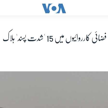
 کارروائیوں میں 15 'شدت پسند' ہلاک