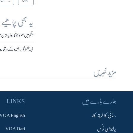
یہ بھی پڑھیے
ہنگو میں بم دھماکا، وزیرستان 
خیبر پختونخواہ: تشدد کے واقع
مزید خبریں
ہمارے بارے میں
LINKS
رسائی کا طریقہ کار
VOA English
پرائیویسی نوٹس
VOA Dari