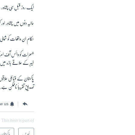
ایک روز قبل ہی پشاور 
حالیہ دنوں میں پشاور اور
حکام ان واقعات کو شمالی
جمعرات کو وائس آف امریک
خیبر کے علاقے باڑہ می
پاکستان کے قبائلی علاقو
تصدیق تقریباً ناممکن ہے۔
ow us
This item is part of
خبریں
پاکستان