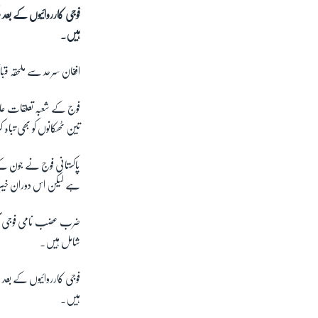
فوجی کارروائیوں کے بعد 
ہیں۔
افغان سرحد سے ملحقہ قبائلی علاق
فوج کے شعبہ تعلقات عامہ
تین ٹھکانوں کو بھی تباہ کر
پاکستانی فوج نے جون کے
ہے لیکن اس دوران خیبر ا
ضرب عضب نامی فوجی آپر
شامل ہیں۔
فوجی کارروائیوں کے بعد 
ہیں۔