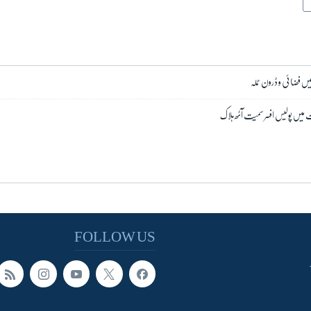
میں فضائی و ڈرون حملہ
ات میں پولیس افسر سمیت آٹھ ہلاک
FOLLOW US