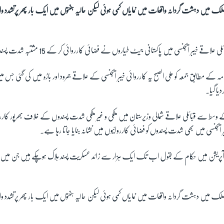
ملک میں دہشت گردانہ واقعات میں نمایاں کمی ہوئی لیکن حالیہ ہفتوں میں ایک بار پھر پرتشدد و
ے خیبر ایجنسی میں پاکستانی جیٹ طیاروں نے فضائی کارروائی کر کے 15 مشتبہ شدت پسندوں کو ہلاک کردیا۔
 کے مطابق جمعہ کو علی الصبح یہ کارروائی خیبر ایجنسی کے علاقے جمرود اور باڑہ میں کی گئی 
دیا گیا۔
 وسط سے قبائلی علاقے شمالی وزیرستان میں ملکی و غیر ملکی شدت پسندوں کے خلاف بھرپور کارر
یجنسی میں بھی شدت پسندوں کو فضائی کارروائیوں میں نشانہ بنایا جاتا رہا ہے۔
یشن میں حکام کے بقول اب تک ایک ہزار سے زائد عسکریت پسند ہلاک ہوچکے ہیں جن میں متعدد
ملک میں دہشت گردانہ واقعات میں نمایاں کمی ہوئی لیکن حالیہ ہفتوں میں ایک بار پھر پرتشدد و