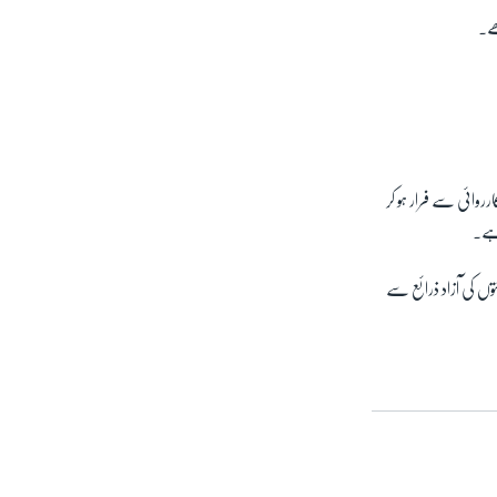
ھے۔
رروائی سے فرار ہو کر
 ہے۔
وں کی آزاد ذرائع سے