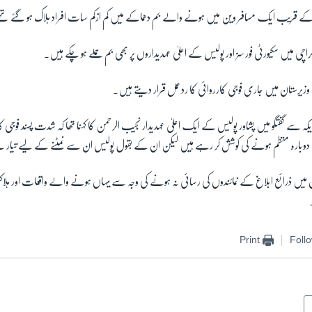
کے قریب ایک مسافر وین میں ہونے والے بم دھماکے میں کم ازکم سات افراد ہلاک ہو گئے ت
 کراچی میں سکیورٹی فورسز اور پولیس کے اعلیٰ عہدیداروں پر بھی بم حملے ہو چکے ہیں۔
 وزیرستان میں جاری فوجی کارروائی کا ردعمل قرار دیتے ہیں۔
ہ سے گفتگو میں پشاور پولیس کے ایک اعلیٰ عہدیدار نجیب الرحمن کا کہنا تھا کہ شدت پسند فوجی کا
ں دوبارہ منظم ہونے کی کوشش کر رہے ہیں لیکن ان کے بقول پولیس ان سے نمٹنے کے لیے تیار
ں میں ذرائع ابلاغ کے نمائندوں کی رسائی نہ ہونے کی وجہ سے یہاں ہونے والے واقعات اور ہلاکت
Print
Foll