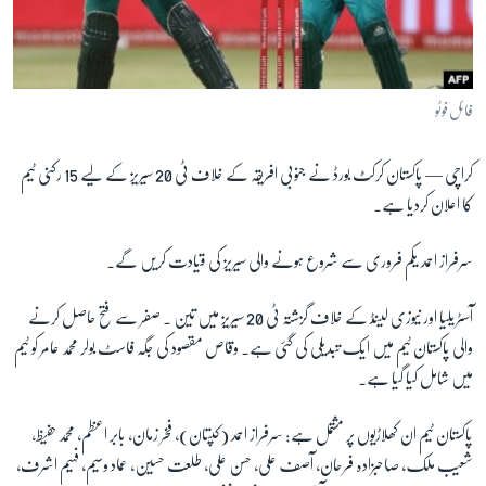
آرٹ
آزادیٔ صحافت
سائنس و ٹیکنالوجی
فائل فوٹو
صحت
کراچی —
پاکستان کرکٹ بورڈ نے جنوبی افریقہ کے خلاف ٹی 20 سیریز کے لیے 15 رکنی ٹیم
دلچسپ و عجیب
کا اعلان کردیا ہے۔
ویڈیوز
آڈیو
سرفراز احمد یکم فروری سے شروع ہونے والی سیریز کی قیادت کریں گے۔
اسپیشل کوریج
آسٹریلیا اور نیوزی لینڈ کے خلاف گزشتہ ٹی 20 سیریز میں تین ۔ صفر سے فتح حاصل کرنے
اداریہ
والی پاکستان ٹیم میں ایک تبدیلی کی گئی ہے۔ وقاص مقصود کی جگہ فاسٹ بولر محمد عامر کو ٹیم
میں شامل کیا گیا ہے۔
Learning English
پاکستان ٹیم ان کھلاڑیوں پر مشتمل ہے: سرفراز احمد (کپتان)، فخر زمان، بابر اعظم، محمد حفیظ،
FOLLOW US
شعیب ملک، صاحبزادہ فرحان، آصف علی، حسن علی، طلعت حسین، عماد وسیم، فہیم اشرف،