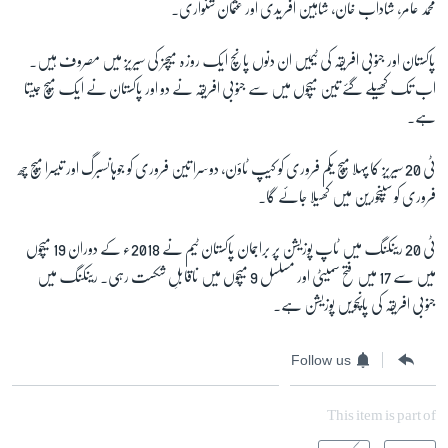
محمد عامر، شاداب خان، شاہین آفریدی اور عثمان شنواری۔
پاکستان اور جنوبی افریقہ کی ٹیمیں ان دنوں پانچ ایک روزہ میچز کی سیریز میں مصروف ہیں۔
زبان
اب تک کھیلے گئے تین میچوں میں سے جنوبی افریقہ نے دو اور پاکستان نے ایک میچ جیتا
ہے۔
ٹی 20 سیریز کا پہلا میچ یکم فروری کو کیپ ٹاؤن، دوسرا تین فروری کو جوہانسبرگ اور تیسرا میچ چھ
فروری کو سینچورین میں کھیلا جائے گا۔
ٹی 20 رینکنگ میں ٹاپ پوزیشن پر براجمان پاکستان ٹیم نے 2018ء کے دوران 19 میچوں
میں سے 17 میں فتح سمیٹی اور مسلسل 9 میچوں میں ناقابلِ شکست رہی۔ رینکنگ میں
جنوبی افریقہ کی پانچویں پوزیشن ہے۔
Follow us
This item is part of