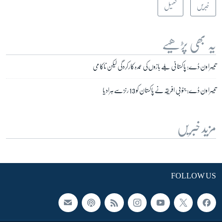
خبریں
کھیل
یہ بھی پڑھیے
تیسرا ون ڈے: پاکستانی بلے بازوں کی عمدہ کارکردگی لیکن ناکامی
تیسرا ون ڈے: جنوبی افریقہ نے پاکستان کو 13 رنز سے ہرادیا
مزید خبریں
FOLLOW US