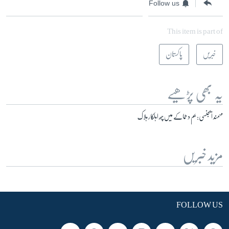
Follow us
This item is part of
خبریں
پاکستان
یہ بھی پڑھیے
مہمند ایجنسی: بم دھماکے میں چھ اہلکار ہلاک
مزید خبریں
FOLLOW US