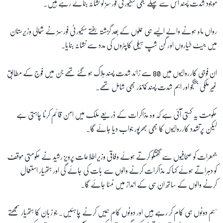
موجود شدت پسند اس سے پہلے بھی سکیورٹی فورسز کو نشانہ بناتے رہے ہیں۔
زبان
رواں ماہ ہونے والے ایسے ہی حملوں کے بعد گزشتہ ہفتے سکیورٹی فورسز نے شمالی وزیرستان
میں جیٹ طیاروں اور گن شپ ہیلی کاپٹروں کی مدد سے نشانہ بنایا۔
ان فوجی کارروائیوں میں 80 سے زائد شدت پسند ہلاک ہو گئے تھے جن میں فوج کے مطابق
غیر ملکی جنگجو اور اہم شدت پسند کمانڈر بھی شامل تھے۔
حکومت یہ کہتی آئی ہے کہ وہ مذاکرات کے ذریعے ملک میں امن قائم کرنا چاہتی ہے
لیکن پرتشدد کارروائیوں کا بھی بھرپور جواب دیا جائے گا۔
جمعرات کو صحافیوں سے گفتگو کرتے ہوئے وفاقی وزیراطلاعات پرویز رشید نے حکومتی موقف
کو دہراتے ہوئے کہا کہ مذاکرات کرنے والوں سے بات کی جائے گی اور ہتھیار استعمال
کرنے والوں کے ساتھ ان ہی کے انداز میں نمٹا جائے گا۔
"ہم دونوں ہی کام کر رہے ہیں اور دونوں کام ہمیں کرنے چاہئیں۔ جو زبان کا ہتھیار سمجھتے