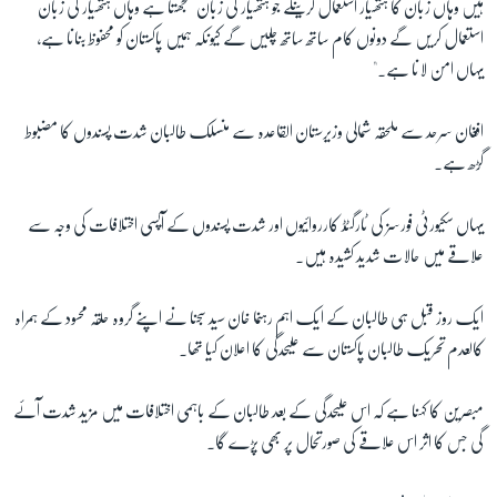
ہیں وہاں زبان کا ہتھیار استعمال کریںگے جو ہتھیار کی زبان سمجھتا ہے وہاں ہتھیار کی زبان
استعمال کریں گے دونوں کام ساتھ ساتھ چلیں گے کیونکہ ہمیں پاکستان کو محفوظ بنانا ہے،
یہاں امن لانا ہے۔"
افغان سرحد سے ملحقہ شمالی وزیرستان القاعدہ سے منسلک طالبان شدت پسندوں کا مضبوط
گڑھ ہے۔
یہاں سکیورٹی فورسز کی ٹارگٹڈ کارروائیوں اور شدت پسندوں کے آپسی اختلافات کی وجہ سے
علاقے میں حالات شدید کشیدہ ہیں۔
ایک روز قبل ہی طالبان کے ایک اہم رہنما خان سید سجنا نے اپنے گروہ حلقہ محسود کے ہمراہ
کالعدم تحریک طالبان پاکستان سے علیحدگی کا اعلان کیا تھا۔
مبصرین کا کہنا ہے کہ اس علیحدگی کے بعد طالبان کے باہمی اختلافات میں مزید شدت آئے
گی جس کا اثر اس علاقے کی صورتحال پر بھی پڑے گا۔