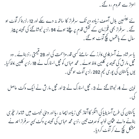
اعزاز سے محروم رہ گئے۔
نئے بیٹسمین بلال آصف زیادہ دیر تک سرفراز کا ساتھ نہ دے سکے اور 12 رنز بنا کر آؤٹ ہو
گئے۔ سرفراز بھی فخرزمان کے نقش قدم پر چلتے ہوئے 94 رنز پر لبوشاگنے کی گیند پرپیٹر
سِڈل کے ہاتھوں کیچ آؤٹ ہو گئے۔
یاسر شاہ نے آسٹریلوی بولرز کے سامنے کسی قدرمزاحمت کی اور 28 قیمتی رنز بنائے۔ وہ
مچل مارش کی گیند پر کلین بولڈ ہوئے۔ محمد عباس کو مچل اسٹارک نے 10 رنز پر کلین بولڈ کیا۔
یوں پاکستان کی پوری ٹیم 282 رنز پر آؤٹ ہو گئی۔
لوین نے 4، لبوشاگنے نے 3 ، مچل اسٹارک نے 2 اور مچل مارش نے ایک وکٹ حاصل
کی۔
پاکستان کی طرح آسٹریلیا کی اننگز کا آغاز بھی زیادہ اچھا نہ رہا اور دبئی ٹیسٹ میں شاندار سنچری
بنانے والے عثمان خواجہ کو صرف تین رنز پر محمد عباس کی گیند پر وکٹ کیپر سرفراز احمد نے
مشکل کیچ لے کر آؤٹ کردیا۔