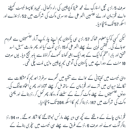
صرف 5 رنز پر مچل اسٹارک نے محمد حفیظ کو پویلین کی راہ دکھائی۔ کیریئر کا پہلا ٹیسٹ کھیلنے
والے فخرزمان اور نئے بیٹسمین اظہر علی نے دوسری وکٹ کی شراکت میں 52 رنز جوڑے اور
زبان
اسکور 57 تک پہنچا دیا۔
لیکن کسی کو کیا معلوم تھا کہ 57 رنز پر ہی پاکستان ٹیم اپنے چار ٹاپ آرڈر بیٹسمینوں سے محروم
ہوجائے گی۔ نیتھن لوین نے پہلے اظہر علی کو 15 رنز پر آؤٹ کیا اور پھر حارث سہیل، اسد
شفق اور بابر اعظم کو ایک کے بعد ایک بغیر کھاتہ کھولے گراؤنڈ سے باہر بھیج دیا۔ یوں صرف
10 منٹ کے دورانیے میں پاکستان کی آدھی ٹیم پویلین واپس لوٹ چکی تھی۔
دبئی ٹیسٹ میں کپتانی کے حوالے سے تنقید میں گھرے سرفراز احمد ٹیم کو مشکلات سے
نکالنے میدان میں اُترے اور فخرزمان کے ساتھ مل کر پہلے محتاط اور پھر پراعتماد بیٹنگ کی۔
دونوں بیٹسمینوں نے پہلے وکٹ گرنے کے سلسلے کو روکا، پھر کھل کر رنز بنائے اور چھٹی
وکٹ کی شراکت میں 147 رنز بنا کر ٹیم کا اسکور 204 تک پہنچا دیا۔
فخر زمان چائے کے وقفے سے کچھ ہی دیر پہلے مارنس لبوشاگنے کا شکار ہو گئے۔ وہ 94 رنز
بناکر آؤٹ ہوئے اور صرف 6 رنز کے فرق سے پہلے ہی ٹیسٹ میں سنچری بنانے کے