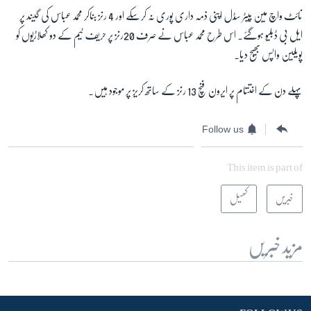
نائٹ واچ مین پیٹر سِڈل اپنی ذمہ داری پوری نہ کرسکے اور 4 رنز بناکر محمد عباس کی گیند پر
ایل بی ڈبلیو ہوگئے۔ اس طرح محمد عباس نے صرف 20رنز پر حریف ٹیم کے دو کھلاڑیوں کو
پویلین واپس بھیج دیا۔
پہلے دن کے اختتام پر ایرون فنچ 13 رنز کے ساتھ کریز پر موجود ہیں۔
Follow us
This item is part of
خبریں
کھیل
مزید خبریں