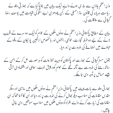
وزیر اعظم ہاؤس سے جاری ہونے والے ایک بیان میں بتایا گیا ہے کہ بھارتی وفد نے
ریاست ہریانہ کی قانون ساز اسمبلی کے رکن چودھری ابے سنگھ کی قیادت میں یوسف رضا
زبان
گیلانی سے ملاقات کی۔
بیان کے مطابق پاکستانی وزیر اعظم نے دونوں ملکوں کے عوام کو ایک دوسرے کے قریب
لانے کے لیے دو طرفہ تجارت، عوامی رابطوں اور بالخصوص اراکین پارلیمان کے وفود کے
تبادلے میں اضافے کی ضرورت پر زور دیا۔
بقول مسٹر گیلانی کے بھارت اور پاکستان کو دیرینہ تنازعات کو ہر صورت حل کر کے امن کے
ساتھ رہنے کی ضرورت ہے تاکہ خطے کے عوام کودرپیش غربت، سماجی اور اقتصادی ترقی
جیسے مسائل پر توجہ دی جاسکے۔
بھارتی وفد سے بات چیت میں پاکستانی وزیر اعظم نے دونوں ملکوں میں مذہبی اور دیگر
مقدس مقامات کی مناسب دیکھ بھال کرنے کی ضرورت پر زور دیا اور اُن کا کہنا تھا کہ ان
مقامات کی زیارت کرنے والے افراد کو دونوں ملکوں میں مناسب سہولتیں دی جانی
چاہیں۔