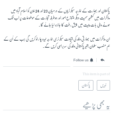
پاکستان اور بھارت کے خارجہ سیکرٹریوں کے درمیان 23 اور 24 جون کو اسلام آباد میں
مذاکرات میں کشمیر سمیت دیگر متنازع امور اور دوطرفہ تجارت کے موضوعات پر اب تک
ہونے والی بات چیت میں پیش رفت کا جائزہ لیا جائے گا۔
ان مذاکرات میں بھارتی وفد کی قیادت سیکرٹری خارجہ نیرو پما راؤ کریں گی جب کے اُن کے
ہم منصب سلمان بشیر پاکستانی وفد کی سربراہی کریں گے۔
Follow us
This item is part of
خبریں
پاکستان
یہ بھی پڑھیے