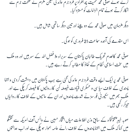
کرتے ہوئے صوفی محمد سمیت چھ افراد پر فرد جرم عائد کی لیکن ملزم نے صحت جرم سے
انکار کرتے ہوئے تمام الزامات کو مسترد کیا۔
زبان
دیگر ملزمان میں صوفی محمد کے دو بیٹے اور تین دیگر ساتھی شامل ہیں۔
اس مقدمے کی آئندہ سماعت 21 فروری کو ہو گی۔
صوفی محمد کالعدم تحریک طالبان پاکستان کے سربراہ ملا فضل اللہ کے سسر ہیں اور وہ ملک
میں سخت اسلامی نظام کے نفاذ کا مطالبہ کرتے رہے ہیں۔
صوفی محمد پر ایک ایسے وقت فرد جرم عائد کی گئی ہے جب پاکستان میں دہشت گردی و انتہا
پسندی کے خلاف سیاسی و عسکری قیادت فیصلہ کن کارروائیوں کا فیصلہ کر چکی ہے اور
ملک بھر میں سکیورٹی فورسز نے شدت پسندوں اور ان کے حامیوں کے خلاف کارروائیاں
تیزکر رکھی ہیں۔
صوبہ خیبر پختونخواہ کے سابق وزیر اطلاعات میاں افتخار حسین نے وائس آف امریکہ سے گفتگو
میں کہا کہ ملک میں انتہا پسندوں کے خلاف رائے عامہ ہموار ہو چکی ہے اور اب عدالتوں