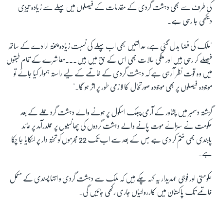
کی طرف سے بھی دہشت گردی کے مقدمات کے فیصلوں میں پہلے سے زیادہ تیزی
دیکھی جا رہی ہے۔
"ملک کی فضا بدل گئی ہے، عدالتیں بھی اب پہلے کی نسبت زیادہ پختہ ارادے کے ساتھ
فیصلے کر رہی ہیں اور ملکی حالات بھی اس کے حق میں ہیں۔۔۔معاشرے کے تمام طبقوں
میں وہ قوت نظر آ رہی ہے کہ دہشت گردی کے خاتمے کے لیے راستہ ہموار کیا جائے تو
موجودہ فیصلوں پر بھی موجودہ صورتحال کا لازمی طور پر اثر ہو گا۔"
گزشتہ دسمبر میں پشاور کے آرمی پبلک اسکول پر ہونے والے دہشت گرد حملے کے بعد
حکومت نے سزائے موت پانے والے دہشت گردوں کی پھانسیوں پر عملدرآمد پر عائد
پابندی بھی ختم کر دی ہے جس کے بعد سے اب تک 22 مجرموں کو تختہ دار پر لٹکایا جا چکا
ہے۔
حکومتی اور فوجی عہدیدار یہ کہہ چکے ہیں کہ ملک سے دہشت گردی و انتہا پسندی کے مکمل
خاتمے تک پاکستان میں کارروائیاں جاری رکھی جائیں گی۔