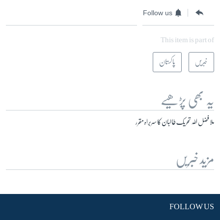
Follow us
This item is part of
خبریں
پاکستان
یہ بھی پڑھیے
ملا فضل اللہ تحریک طالبان کا سربراہ مقرر
مزید خبریں
FOLLOW US