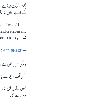
پاکستان کرکٹ بورڈ نے 
کے ذریعے اعلان کیا تھا 
ns. I would like to
est for prayers and
ort. Thank you 🤗
April 16, 2021
— Bismah Maroof (@maroof_bismah)
بورڈ کی اس پالیسی کے بعد
وائس آف امریکہ سے بات 
انہوں نے یہ بھی کہا کہ 
حوصلہ ملے گا۔