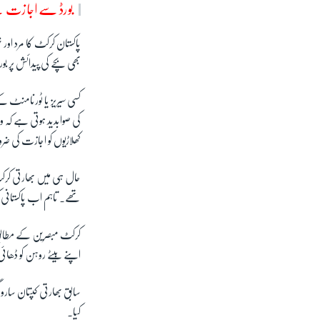
بورڈ سے اجازت لی
پاکستان کرکٹ کا مرد اور
بھی بچے کی پیدائش پر ب
کسی سیریز یا ٹورنامنٹ کے
کی صوابدید ہوتی ہے کہ 
کھلاڑیوں کو اجازت کی 
حال ہی میں بھارتی کرکٹ 
تھے۔ تاہم اب پاکستانی 
اپنے بیٹے روہن کو ڈھائی م
سابق بھارتی کپتان سارو 
کیا۔