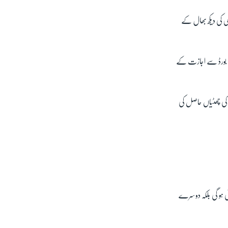
وی کی دیکھ بھال کے
نے بورڈ سے اجازت کے
ی کی چھٹیاں حاصل کی
ی ہو گی بلکہ دوسرے