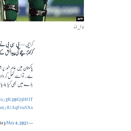
فائل فوٹو
کراچی —
پی سی بی نے حا
کرکٹرز بچے کی پیدائش کے
پاکستان میں عام طور پر 
ہے۔ تو اسے کھل کر داد ب
بارے میں بھی کیا جارہ
t.co/2K39iQ3HOT
.com/lUAqFvuSXx
May 4, 2021
— PCB Media (@TheRealPCBMedia)