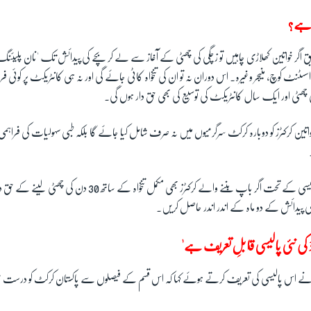
ا ہے؟
 اگر خواتین کھلاڑی چاہیں تو زچگی کی چھٹی کے آغاز سے لے کر بچے کی پیدائش تک 'نان پلیئنگ
 اسسٹنٹ کوچ، منیجر وغیرہ۔ اس دوران نہ تو ان کی تنخواہ کاٹی جائے گی اور نہ ہی کانٹریکٹ پر کوئی 
اتین کرکٹرز کو دوبارہ کرکٹ سرگرمیوں میں نہ صرف شامل کیا جائے گا بلکہ طبی سہولیات کی فرا
صرف یہی نہیں اس پالیسی کے تحت اگر باپ بننے والے کرکٹرز بھی مکمل تنخو
کی پیدائش کے دو ماہ کے اندر اندر حاصل کریں۔
ڈ کی نئی پالیسی قابلِ تعریف ہے'
یوں نے اس پالیسی کی تعریف کرتے ہوئے کہا کہ اس قسم کے فیصلوں سے پاکستان کرکٹ کو درس