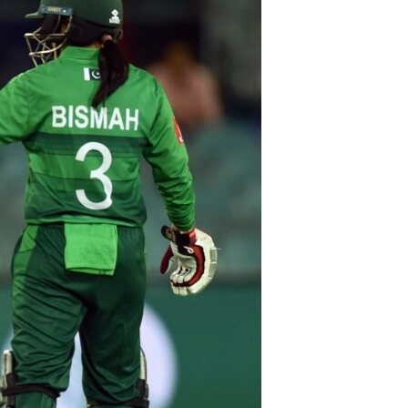
آرٹ
آزادیٔ صحافت
سائنس و ٹیکنالوجی
صحت
دلچسپ و عجیب
ویڈیوز
آڈیو
اسپیشل کوریج
اداریہ