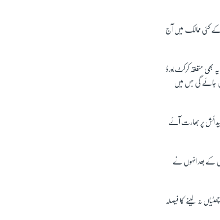
یا کے کئی ممالک میں آج
یہ بھی متعلقہ کرکٹ بورڈ
بن جائے گی جس میں
 پیدائش پر بھارت آئے
 کر دی تھی جس کے بعد انہوں نے
ھٹیاں نہ لینے کا فیصلہ