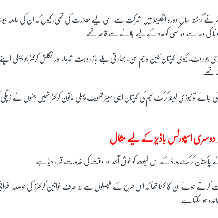
د عامر نے گزشتہ سال دورۂ انگلینڈ میں شرکت سے اسی لیے معذرت کی تھی، کیوں کہ ان کی حاملہ بی
رونا کی وجہ سے وہ کسی کو مدد کے لیے بلانے سے قاصر تھے۔
ی جو روٹ، کیوی کپتان کین ولیم سن، بھارتی بلے باز روہت شرما، اور انگلش کرکٹر جو ڈینلی اپ
ئے تھے۔
ت کی جائے تو نیوزی لینڈ کرکٹ ٹیم کی کپتان ایمی سیٹرتھویٹ پہلی خاتون کرکٹر تھیں جنہوں نے زچگ
ہ دوسری اسپورٹس باڈیز کے لیے مثال
نے پاکستان کرکٹ بورڈ کے اس فیصلے کو خوش آئند اور وقت کی ضرورت قرار دیا ہے۔
کرتے ہوئے ان کا کہنا تھا کہ اس طرح کے فیصلوں سے نہ صرف خواتین کرکٹرز کی حوصلہ افزائ
فائدہ ہو سکتا ہے۔