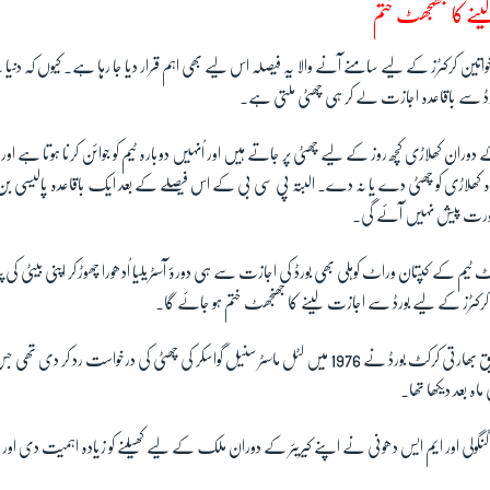
نے کا جھنجھٹ ختم
 خواتین کرکٹرز کے لیے سامنے آنے والا یہ فیصلہ اس لیے بھی اہم قرار دیا جا رہا ہے۔ کیوں کہ دن
ورڈ سے باقاعدہ اجازت لے کر ہی چھٹی ملتی ہے۔
 دوران کھلاڑی کچھ روز کے لیے چھٹی پر جاتے ہیں اور اُنہیں دوبارہ ٹیم کو جوائن کرنا ہوتا ہے اور 
وہ کھلاڑی کو چھٹی دے یا نہ دے۔ البتہ پی سی بی کے اس فیصلے کے بعد ایک باقاعدہ پالیسی 
ضرورت پیش نہیں آئے گی۔
ٹیم کے کپتان وراٹ کوہلی بھی بورڈ کی اجازت سے ہی دورۂ آسٹریلیا اُدھورا چھوڑ کر اپنی بیٹی کی
کرکٹرز کے لیے بورڈ سے اجازت لینے کا جھنجھٹ ختم ہو جائے گا۔
کرکٹ مبصرین کے مطابق بھارتی کرکٹ بورڈ نے 1976 میں لٹل ماسٹر سنیل گواسکر کی چھٹی کی درخواست رد
اہ بعد دیکھا تھا۔
گنگولی اور ایم ایس دھونی نے اپنے کیریئر کے دوران ملک کے لیے کھیلنے کو زیادہ اہمیت دی اور چ