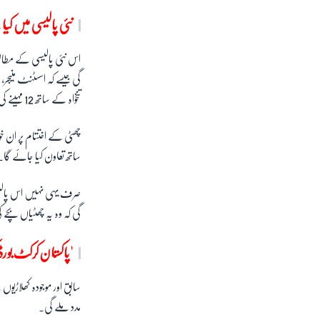
نئی پالیسی میں کی
اس نئی پالیسی کے مطابق
گی جیسے کہ اسسٹنٹ منیجر،
تنخواہ کے ساتھ 12 مہینے کی چھٹی اور ایک سال کانٹریکٹ کی توسیع کی بھی حق دار ہوں گی۔
چھٹی کے اختتام پر ان خو
ساتھ تعاون کیا جائے گا۔
گی کہ وہ یہ چھٹیاں بچے 
'پاکستان کرکٹ بور
سابق اور موجودہ کھلاڑ
مدد ملے گی۔