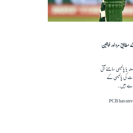
 مطابق مرد اور خواتین
ہ یا پالیسی سامنے آتی
اعات کی پالیسی کے
 رہے ہیں۔
PCB has unvei