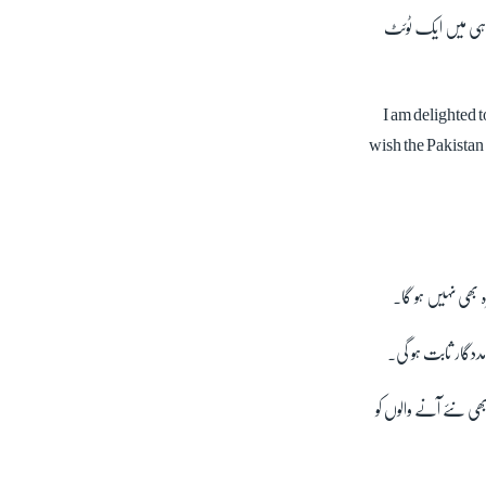
ل ہی میں ایک ٹوئٹ
I am delighted 
wish the Pakistan 
ہ بھی نہیں ہو گا۔
ددگار ثابت ہو گی۔
بھی نئے آنے والوں کو