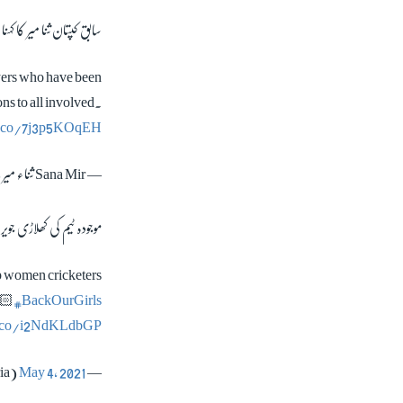
ازن رکھنے میں مدد ملے گی۔
layers who have been
ns to all involved.
t.co/7j3p5KOqEH
— Sana Mir ثناء میر (@mir_sana05)
لیے خوش آئند قرار دیا۔
lp women cricketers
🏻
#BackOurGirls
t.co/i2NdKLdbGP
May 4, 2021
— Javeria Khan (@ImJaveria)