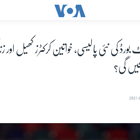
 بورڈ کی نئی پالیسی، خواتین کرکٹرز کھیل اور ز
کیں گی؟