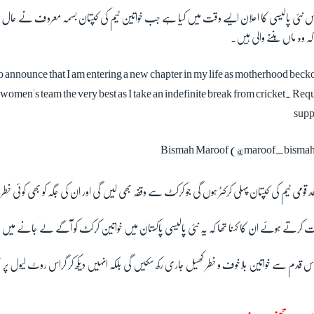
اس نئی پالیسی کا اعلان ایسے وقت میں کیا ہے جب خواتین ٹیم کی کپتان بسمہ معروف نے حا
کہ وہ ماں بننے والی ہیں۔
to announce that I am entering a new chapter in my life as motherhood becko
women's team the very best as I take an indefinite break from cricket. Requ
supp
 قومی ٹیم کی کپتان پہلی کرکٹر ہوں گی جو کرکٹ سے وقفہ بھی لیں گی اور ان کی جگہ کو بھی کوئی خطر
کرتے ہوئے ان کا کہنا تھا کہ یہ نئی پالیسی پاکستان میں خواتین کرکٹ کو آگے لے جانے میں م
اس قدم سے خواتین بلاخوف و خطر کھیل جاری رکھ سکیں گی بلکہ انہیں دیکھ کر گراس روٹ لیول پر 