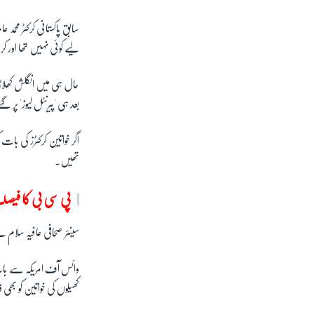
سابق پاکستانی کرکٹر محم
لیے کوئی نہیں تھا اور ک
حال ہی میں انگلش کھلاڑ
بعد ہی 'پیرنٹل لیوز' پر گ
اگر خواتین کرکٹرز کی با
تھیں۔
پی سی بی کا فیصل
سینئر صحافی عافیہ سلام 
وائس آف امریکہ سے بات 
کھیلوں کی خواتین کو بھی 