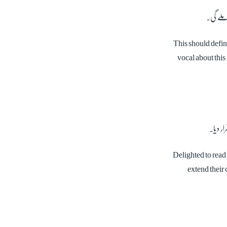
 ملے گی۔
This should defin
vocal about this
ر دیا۔
Delighted to read
extend their