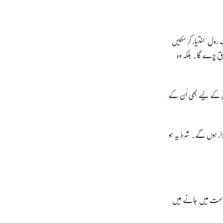
 رول' اختیار کر سکیں
فرق پڑے گا۔ بلکہ وہ
ہمی کے لیے بھی اُن کے
اہ کے ساتھ 30 دن کی چھٹی لینے کے حق دار ہوں گے۔ شرط یہ ہو
ت سمت میں جانے میں