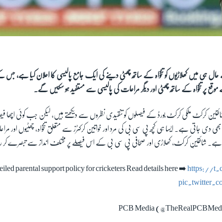
ل ہی میں کھلاڑیوں کو تنخواہ کے ساتھ چھٹی دینے کی ایک جامع پالیسی کا اعلان کیا ہے، جس کے
 موقع پر تنخواہ کے ساتھ چھٹی اور دیگر مراعات کی پالیسی سے مستفید ہو سکیں گے۔
شائقین کرکٹ ملکی کرکٹ بورڈ کے فیصلوں کو تنقیدی نظروں سے دیکھتے ہیں، لیکن جب کوئی اچھا فیصل
ھی دی جاتی ہے۔ ایسا ہی کچھ پی سی بی کی مرد اور خواتین کرکٹرز سے متعلق تنخواہ، چھٹیوں اور مر
ا ہے۔ شائقینِ کرکٹ، کھلاڑی اور صحافی پی سی بی کے اس فیصلے پر مختلف انداز سے تبصرے کر
led parental support policy for cricketers Read details here ➡️
https://
pic.twitter