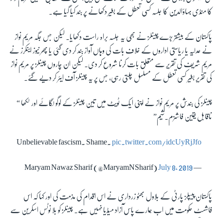
کا منڈی بہاؤالدین کا جلسہ کسی تعطل کے بغیر دکھانے پر بند کیا گیا ہے۔
پاکستان کے بیشتر بڑے چینلز نے بھی یہ جلسہ براہ راست دکھایا۔ لیکن جس جگہ مریم نواز
نے عدلیہ یا ریاستی اداروں کے خلاف بات کی وہاں آواز بند کر دی گئی یا پھر نیوز اینکرز نے
مریم شریف کی تقریر سے متعلق بات کرنا شروع کر دی۔ لیکن ان چاروں چینلز پر مریم نواز
کی تقریر بغیر کسی تعطل کے مسلسل چلتی رہی، جس پر یہ چینلز آف ایئر کر دیے گئے۔
چینلز کی بندش پر مریم نواز نے اپنی ایک ٹویٹ میں تین چینلز کے لوگو لگائے اور لکھا “
ناقابل یقین فاشزم۔شیم
”
Unbelievable fascism. Shame.
pic.twitter.com/idcUyRjJfo
July 8, 2019
— Maryam Nawaz Sharif (@MaryamNSharif)
پاکستان پیپلز پارٹی کے بلاول بھٹو زرداری نے اس اقدام کی مذمت کی اور کہا کہ اس
فاشسٹ حکومت میں اب ہمارے پاس آزاد میڈیا نہیں ہے۔ چینلز کو بلا نوٹس اسکرین سے