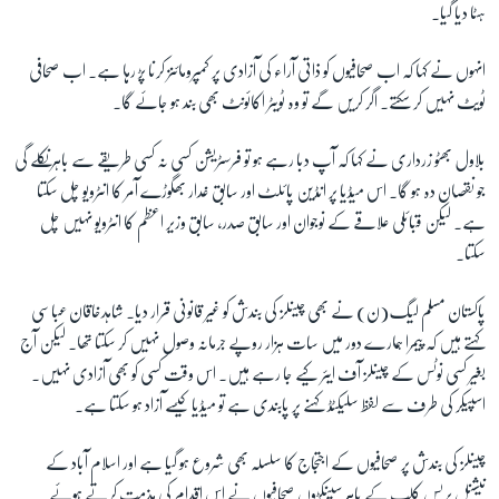
ہٹا دیا گیا۔
انہوں نے کہا کہ اب صحافیوں کو ذاتی آراء کی آزادی پر کمپرومائنز کرنا پڑ رہا ہے۔ اب صحافی
ٹویٹ نہیں کر سکتے۔ اگر کریں گے تو وہ ٹویٹر اکائونٹ بھی بند ہو جائے گا۔
بلاول بھٹو زرداری نے کہا کہ آپ دبا رہے ہو تو فرسٹریشن کسی نہ کسی طریقے سے باہر نکلے گی
جو نقصان دہ ہو گا۔ اس میڈیا پر انڈین پائلٹ اور سابق غدار بھگوڑے آمر کا انٹرویو چل سکتا
ہے۔ لیکن قبائلی علاقے کے نوجوان اور سابق صدر، سابق وزیر اعظم کا انٹرویو نہیں چل
سکتا۔
پاکستان مسلم لیگ(ن) نے بھی چینلز کی بندش کو غیر قانونی قرار دیا۔ شاہدخاقان عباسی
کہتے ہیں کہ پیمرا ہمارے دور میں سات ہزار روپے جرمانہ وصول نہیں کر سکتا تھا۔ لیکن آج
بغیر کسی نوٹس کے چینلز آف ایئر کیے جا رہے ہیں۔ اس وقت کسی کو بھی آزادی نہیں۔
اسپیکر کی طرف سے لفظ سلیکٹڈ کہنے پر پابندی ہے تو میڈیا کیسے آزاد ہو سکتا ہے۔
چینلز کی بندش پر صحافیوں کے اجتجاج کا سلسلہ بھی شروع ہو گیا ہے اور اسلام آباد کے
نیشنل پریس کلب کے باہر سینکڑوں صحافیوں نے اس اقدام کی مذمت کرتے ہوئے