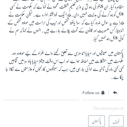
مظاہرہ کیا۔ ان چینلز کی بندش پر وزیر تعلیم شفقت محمود نے کہا ہے کہ حکومت نے کسی
چینل کو بند کرنے کی ہدایت نہیں دی۔ پیمرا ایک خودمختار ادارہ ہے۔ لیکن حکومت نے
پیمرا سے یہ سوال ضرور کیا ہے کہ سزا یافتہ شخص اور نیب کی حراست میں موجود شخص کے
انٹرویوز کس جمہوریت اور قانون کے تحت چلائے جا رہے ہیں۔ انہوں نے کہا کہ ہم نے
کوئی چینل بند نہیں کیا۔
پاکستان میں صحافیوں اور میڈیا انڈسٹری سے تعلق رکھنے والے افراد کے لیے موجودہ دور
حکومت میں مشکلات میں اضافہ ہوا ہے اور اب اس وقت بیشتر میڈیا ہاؤسز میں تنخواہیں
کئی کئی ماہ کی تاخیر سے ادا کی جارہی ہیں، جب کہ سینکڑوں کارکنوں کو ملازمتوں سے نکالا جا
چکا ہے۔
Follow us
This item is part of
خبریں
پاکستان