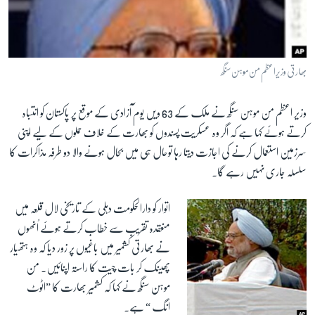
آرٹ
آزادیٔ صحافت
سائنس و ٹیکنالوجی
بھارتی وزیراعظم من موہن سنگھ
صحت
وزیر اعظم من موہن سنگھ نے ملک کے 63 ویں یوم آزادی کے موقع پر پاکستان کو انتباہ
دلچسپ و عجیب
کرتے ہوئے کہا ہے کہ اگر وہ عسکریت پسندوں کو بھارت کے خلاف حملوں کے لیے اپنی
ویڈیوز
سرزمین استعمال کرنے کی اجازت دیتا رہا توحال ہی میں بحال ہونے والا دو طرفہ مذاکرات کا
آڈیو
سلسلہ جاری نہیں رہے گا۔
اسپیشل کوریج
اتوار کو دارالحکومت دہلی کے تاریخی لال قلعہ میں
اداریہ
منعقدہ تقریب سے خطاب کرتے ہوئے اُنھوں
نے بھارتی کشمیر میں باغیوں پر زور دیا کہ وہ ہتھیار
Learning English
پھینک کر بات چیت کا راستہ اپنائیں۔ من
موہن سنگھ نے کہا کہ کشمیر بھارت کا ”اٹوٹ
FOLLOW US
انگ “ ہے۔