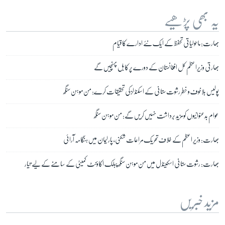
یہ بھی پڑھیے
بھارت: ماحولیاتی تحفظ کے ایک نئے ادارے کا قیام
بھارتی وزیرِاعظم کل افغانستان کے دورے پر کابل پہنچیں گے
پولیس بلاخوف و خطر رشوت ستانی کے اسکنڈلز کی تحقیقات کرے: من موہن سنگھ
عوام بدعنوانیوں کو مزید برداشت نہیں کریں گے: من موہن سنگھ
بھارت: وزیرِ اعظم کے خلاف تحریک مراعات شکنی، پارلیمان میں ہنگامہ آرائی
بھارت: رشوت ستانی اسکینڈل میں من موہن سنگھ پبلک اکاؤنٹ کمیٹی کے سامنے کے لیے تیار
مزید خبریں