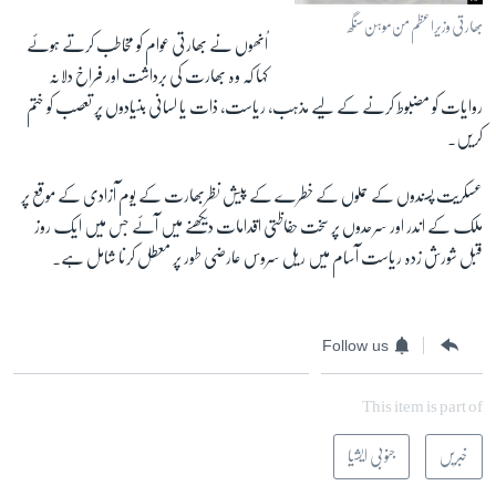
بھارتی وزیراعظم من موہن سنگھ
اُنھوں نے بھارتی عوام کو مخاطب کرتے ہوئے
زبان
کہا کہ وہ بھارت کی برداشت اور فراخ دلانہ
روایات کو مضبوط کرنے کے لیے مذہب، ریاست، ذات یا لسانی بنیادوں پر تعصب کو ختم
کریں۔
عسکریت پسندوں کے حملوں کے خطرے کے پیش نظربھارت کے یوم آزادی کے موقع پر
ملک کے اندر اور سرحدوں پر سخت حفاظتی اقدامات دیکھنے میں آئے جس میں ایک روز
قبل شورش زدہ ریاست آسام میں ریل سروس عارضی طور پر معطل کرنا شامل ہے۔
Follow us
This item is part of
خبریں
جنوبی ایشیا