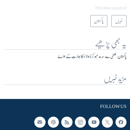
This item is part of
خبریں
پاکستان
یہ بھی پڑھیے
پاکستان: غلطی سے سرحد عبور کرنا والا لڑکا بھارت کے حوالے
مزید خبریں
FOLLOW US