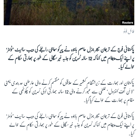
آرٹ
آزادیٔ صحافت
سائنس و ٹیکنالوجی
فائل فوٹو
صحت
پاکستانی فوج کے ترجمان میجر جنرل عاصم باجوہ نے پیر کو سماجی رابطے کی ویب سائیٹ ’ٹوئٹر‘
دلچسپ و عجیب
پر اپنے ایک پیغام میں کہا کہ 12 سالہ نسرین کو جذبہ خیر سگالی کے طور پر بھارتی حکام کے
ویڈیوز
حوالے کیا۔
آڈیو
پاکستان اور بھارت کے زیرانتظام کشمیر کے علاقوں کو منقسم کرنے والی عارضی حد بندی یعنی
اسپیشل کوریج
’لائن آف کنٹرول‘ غلطی سے عبور کرنے والی 12 سالہ بھارتی لڑکی نسرین کو چکوٹھی کے
اداریہ
مقام پر بھارت کے حوالے کیا گیا۔
Learning English
پاکستانی فوج کے ترجمان میجر جنرل عاصم باجوہ نے پیر کو سماجی رابطے کی ویب سائیٹ ’ٹوئٹر‘
پر اپنے ایک پیغام میں کہا کہ نسرین کو جذبہ خیر سگالی کے طور پر بھارتی حکام کے حوالے
FOLLOW US
کیا۔