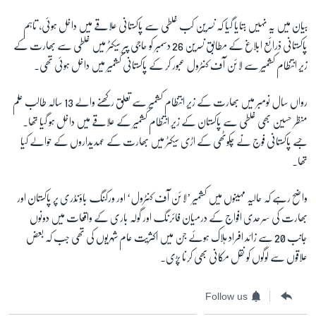
بیان میں یہ نہیں بتایا گیا کہ نسرین کب غلطی سے پاکستانی علاقے میں داخل ہوئی، تاہم
زبان
پاکستانی ذرائع ابلاغ کے مطابق نسرین 26 دسمبر کو حاجی پیر سیکٹر میں غلطی سے بھارت کے
زیر انتظام کشمیر سے لائن آف کنٹرول عبور کر کے پاکستانی کشمیر میں داخل ہوئی تھی۔
رواں سال نومبر میں بھارت کے زیر انتظام کشمیر سے تعلق رکھنے والے 13 سالہ طالب علم
منظر حسین بھی غلطی سے پاکستان کے زیر انتظام کشمیر کے علاقے میں داخل ہو گیا تھا۔
جسے پاکستانی فوج نے چکوٹھی کے اڑی سیکٹر میں بھارت کے عہدیداروں کے حوالے کیا
تھا۔
واضح رہے کہ حالیہ مہینوں میں کشمیر ’لائن آف کنٹرول‘ اور ورکنگ باؤنڈری پر پاکستان اور
بھارت کی سرحدی افواج کے درمیان فائرنگ اور گولہ باری کے واقعات میں دونوں
جانب 20 سے زائد افراد ہلاک ہوئے جن میں اکثریت عام شہریوں کی تھی جب کہ بعض
علاقوں سے لوگوں کو نقل مکانی بھی کرنا پڑی۔
Follow us