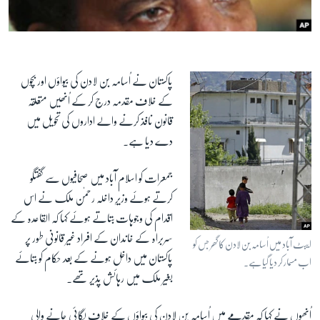
آرٹ
آزادیٔ صحافت
سائنس و ٹیکنالوجی
پاکستان نے اُسامہ بن لادن کی بیواؤں اور بچوں
صحت
کے خلاف مقدمہ درج کر کے اُنھیں متعلقہ
دلچسپ و عجیب
قانون نافذ کرنے والے اداروں کی تحویل میں
ویڈیوز
دے دیا ہے۔
آڈیو
جمعرات کو اسلام آباد میں صحافیوں سے گفتگو
اسپیشل کوریج
کرتے ہوئے وزیرِ داخلہ رحمٰن ملک نے اس
اداریہ
اقدام کی وجوہات بتاتے ہوئے کہا کہ القاعدہ کے
سربراہ کے خاندان کے افراد غیر قانونی طور پر
ایبٹ آباد میں اُسامہ بن لادن کا گھر جس کو
Learning English
پاکستان میں داخل ہونے کے بعد حکام کو بتائے
اب مسمار کر دیا گیا ہے۔
بغیر ملک میں رہائش پذیر تھے۔
FOLLOW US
اُنھوں نے کہا کہ مقدمے میں اُسامہ بن لادن کی بیواؤں کے خلاف لگائی جانے والی