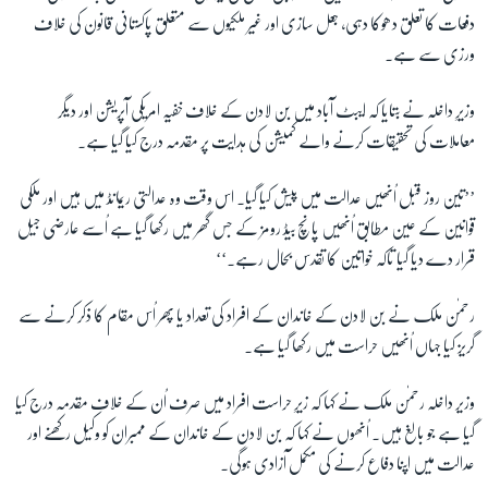
دفعات کا تعلق دھوکا دہی، جعل سازی اور غیر ملکیوں سے متعلق پاکستانی قانون کی خلاف
ورزی سے ہے۔
زبان
وزیرِ داخلہ نے بتایا کہ ایبٹ آباد میں بن لادن کے خلاف خفیہ امریکی آپریشن اور دیگر
معاملات کی تحقیقات کرنے والے کمیشن کی ہدایت پر مقدمہ درج کیا گیا ہے۔
’’تین روز قبل اُنھیں عدالت میں پیش کیا گیا۔ اس وقت وہ عدالتی ریمانڈ میں ہیں اور ملکی
قوانین کے عین مطابق اُنھیں پانچ بیڈ رومز کے جس گھر میں رکھا گیا ہے اُسے عارضی جیل
قرار دے دیا گیا تاکہ خواتین کا تقدس بحال رہے۔‘‘
رحمٰن ملک نے بن لادن کے خاندان کے افراد کی تعداد یا پھر اُس مقام کا ذکر کرنے سے
گریز کیا جہاں اُنھیں حراست میں رکھا گیا ہے۔
وزیر داخلہ رحمٰن ملک نے کہا کہ زیرِ حراست افراد میں صرف اُن کے خلاف مقدمہ درج کیا
گیا ہے جو بالغ ہیں۔ اُنھوں نے کہا کہ بن لادن کے خاندان کے ممبران کو وکیل رکھنے اور
عدالت میں اپنا دفاع کرنے کی مکمل آزادی ہوگی۔