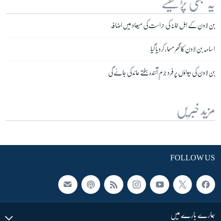
یہ بھی پڑھیے
بن لادن کے اہل خانہ کی حراست کی میعاد میں اضافہ
اسامہ بن لادن کا گھر مسمار کردیا گیا
بن لادن کی بیواؤں پر فرد جرم آئندہ ہفتے عائد کی جائے گی
مزید خبریں
FOLLOW US
ہمارے بارے میں