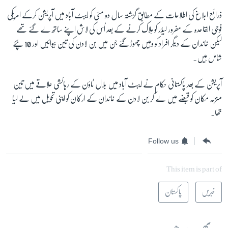
ذرائع ابلاغ کی اطلاعات کے مطابق گزشتہ سال دو مئی کو ایبٹ آباد میں آپریشن کرکے امریکی
فوجی القاعدہ کے مفرور لیڈر کو ہلاک کرنے کے بعد اُس کی لاش اپنے ساتھ لے گئے تھے
لیکن خاندان کے دیگر افراد کو وہیں چھوڑ گئے جن میں بن لادن کی تین بیوائیں اور 10 بچے
شامل ہیں۔
آپریشن کے بعد پاکستانی حکام نے ایبٹ آباد میں بلال ٹاؤن کے رہائشی علاقے میں تین
منزلہ مکان کو قبضے میں لے کر بن لادن کے خاندان کے ارکان کو اپنی تحویل میں لے لیا
تھا۔
Follow us
This item is part of
خبریں
پاکستان