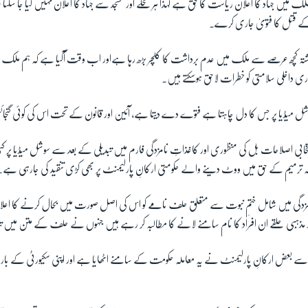
لک میں جہاد کا اعلان ریاست کا حق ہے لہذا ہر محلے اور مسجد سے جہاد کا اعلان نہیں کیا جا سکتا 
ے قتل کا فتویٰ جاری کرے۔
کہ گزشتہ کچھ عرصے سے ملک میں عدم برداشت کا کلچر بڑھ رہا ہےاور اب وقت آگیا ہے کہ ہم ملک
ی داخلی سلامتی کو خطرات لاحق ہوسکتے ہیں۔
کہ سوشل میڈیا پر جس کا دل چاہتا ہے فتوے دے دیتا ہے، آئین اور قانون کے تحت اس کی کوئی گن
انتخابی اصلاحات بل کی منظوری اور کاغذاتِ نامزدگی فارم میں تبدیلی کے بعد سے سوشل میڈیا پر کئ
ہ ترمیم کے حق میں ووٹ دینے والے حکومتی ارکانِ پارلیمنٹ پر بھی کڑی تنقید کی جارہی ہے۔
امزدگی میں شامل ختمِ نبوت سے متعلق حلف نامے کو اس کی اصل صورت میں بحال کرنے کا اعل
ر مذہبی حلقے ان افراد کا نام سامنے لانے کا مطالبہ کر رہے ہیں جنہوں نے حلف کے متن میں تب
ے بعض ارکانِ پارلیمنٹ نے یہ معاملہ حکومت کے سامنے اٹھایا ہے اور اپنی سکیورٹی کے 