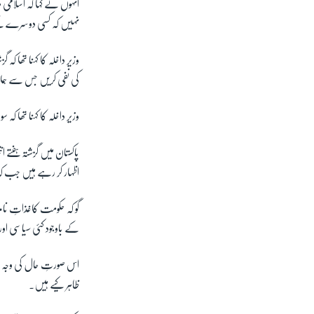
انہوں نے کہا کہ اسلامی م
نہیں کہ کسی دوسرے ک
وزیر داخلہ کا کہنا تھا 
کی نفی کریں جس سے ہمار
وزیر داخلہ کا کہنا تھا 
پاکستان میں گزشتہ ہفتے 
اظہار کر رہے ہیں جب ک
گو کہ حکومت کاغذاتِ ن
کے باوجود کئی سیاسی او
اس صورتِ حال کی وجہ س
ظاہر کیے ہیں۔