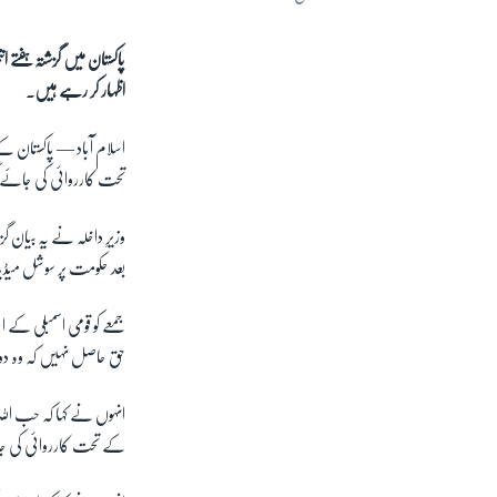
پاکستان میں گزشتہ ہفتے 
اظہار کر رہے ہیں۔
اسلام آباد —
پاکستان کے
تحت کارروائی کی جائے
بعد حکومت پر سوشل میڈی
جمعے کو قومی اسمبلی کے 
حق حاصل نہیں کہ وہ د
انہوں نے کہا کہ حب الل
کے تحت کارروائی کی ج