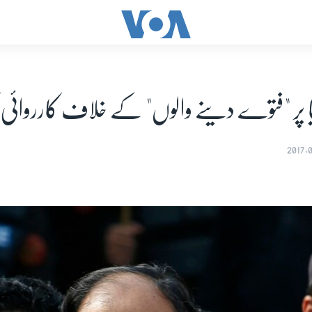
 پر "فتوے دینے والوں" کے خلاف کارروائی ک