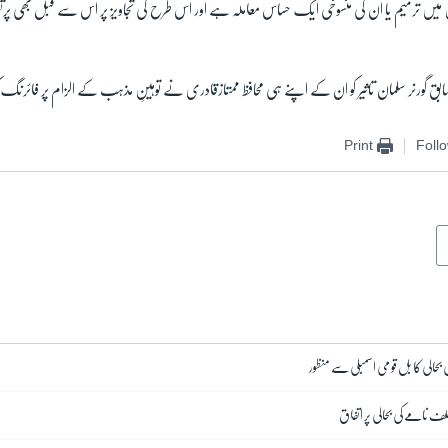
ین میں ترمیم یا ان کی منسوخی ایک حساس معاملہ ہے اور اس طرح کی تجاویز پر اس سے قبل بھی پ
ق گورنر سلمان تاثیر کو ان کے اپنے ہی محافظ ممتازقادری نے توہینِ مذہب کے الزام پر فائرنگ 
Print
Foll
الی کا بل قومی اسمبلی سے منظور
 نامے کی بحالی پر اتفاق