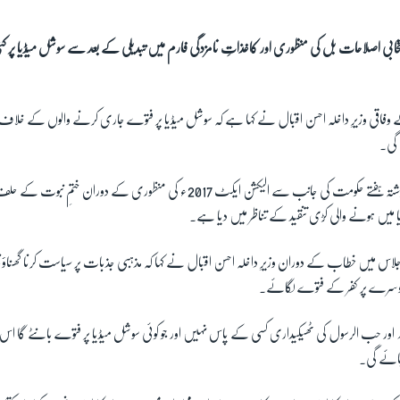
انتخابی اصلاحات بل کی منظوری اور کاغذاتِ نامزدگی فارم میں تبدیلی کے بعد سے سوشل میڈیا پر کئ
 وفاقی وزیرِ داخلہ احسن اقبال نے کہا ہے کہ سوشل میڈیا پر فتوے جاری کرنے والوں کے خلاف
 گی۔
وزیرِ داخلہ نے یہ بیان گزشتہ ہفتے حکومت کی جانب سے الیکشن ایکٹ 2017ء کی منظوری کے
ا میں ہونے والی کڑی تنقید کے تناظر میں دیا ہے۔
اجلاس میں خطاب کے دوران وزیرِ داخلہ احسن اقبال نے کہا کہ مذہبی جذبات پر سیاست کرنا گھناؤنا
وسرے پر کفر کے فتوے لگائے۔
ہ اور حب الرسول کی ٹھیکیداری کسی کے پاس نہیں اور جو کوئی سوشل میڈیا پر فتوے بانٹے گا اس
ائے گی۔