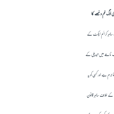
ی لوگ غم و غصے کا
 سائبر کرائم ایکٹ کے
 دوران ختمِ نبوت کے حلف نامے میں تبدیلی کے
 جرم ہے اور کسی کو یہ
 کے خلاف سائبر قانون