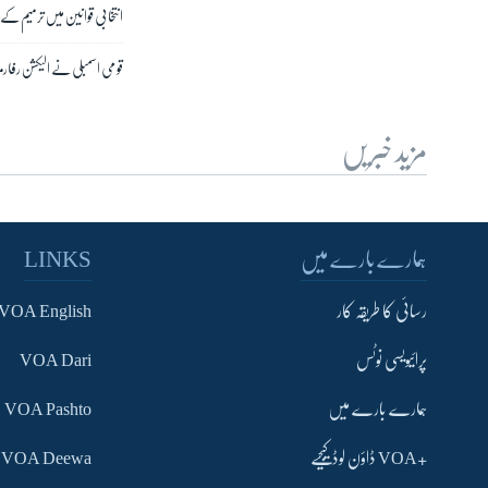
انتخابی قوانین میں ترمیم کے 
قومی اسمبلی نے الیکشن رفارمز بل 2017ء کی منظو
مزید خبریں
ہمارے بارے میں
LINKS
رسائی کا طریقہ کار
VOA English
پرائیویسی نوٹس
VOA Dari
ہمارے بارے میں
VOA Pashto
+VOA ڈاؤن لوڈ کیجیے
VOA Deewa