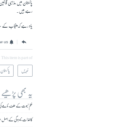
پاکستان میں مذہبی قوان
رہے ہیں۔
یاد رہے کہ پنجاب کے ساب
ow us
This item is part of
خبریں
پاکستان
یہ بھی پڑھیے
ختم نبوت کے حلف نامے کی بح
کاغذات نامزدگی کے اصل حلف