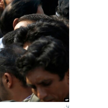
آرٹ
آزادیٔ صحافت
سائنس و ٹیکنالوجی
صحت
دلچسپ و عجیب
ویڈیوز
آڈیو
اسپیشل کوریج
اداریہ
فائل