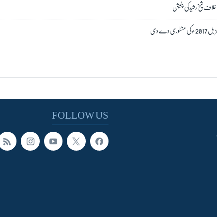
خلاف شیخ رشید کی پٹیشن
ری دے دی
FOLLOW US