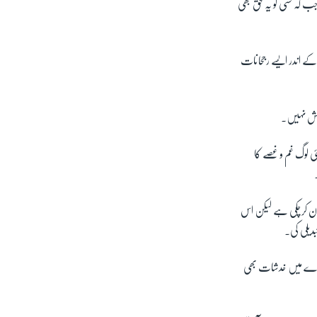
جب کہ کسی کو یہ حق بھی
 کے اندر ایسے رجحانات
جائش نہیں۔
ی لوگ غم و غصے کا
ان کرچکی ہے لیکن اس
دیلی کی۔
بارے میں خدشات بھی