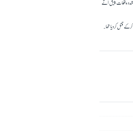
رتشدد واقعات پیش آتے
کرکے قتل کردیا تھا۔