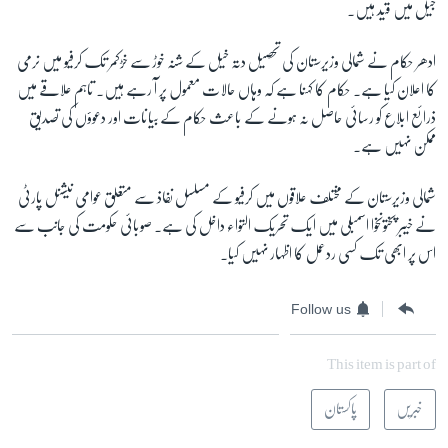
جیل میں قید ہیں۔
ادھر حکام نے شمالی وزیرستان کی تحصیل دتہ خیل کے شنہ خوڑ سے خڑکمر تک کرفیو میں نرمی
کا اعلان کیا ہے۔ حکام کا کہنا ہے کہ وہاں حالات معمول پر آ رہے ہیں۔ تاہم علاقے میں
ذرائع ابلاع کو رسائی حاصل نہ ہونے کے باعث حکام کے بیانات اور دعوؤں کی تصدیق
ممکن نہیں ہے۔
شمالی وزیرستان کے مختلف علاقوں میں کرفیو کے مسلسل نفاذ سے متعلق عوامی نیشنل پارٹی
نے خیبر پختونخوا اسمبلی میں ایک تحریک التواء داخل کی ہے۔ صوبائی حکومت کی جانب سے
اس پر ابھی تک کسی ردعمل کا اظہار نہیں کیا۔
Follow us
This item is part of
خبریں
پاکستان