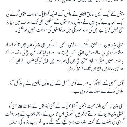
پینل کے ایک وکیل طارق افغان نے وائس آف امریکہ کو بتایا کہ سماعت ملتوی کرنے کی
زبان
ایک وجہ یہ ہے کہ پولیس نے دونوں درخواستوں کے متعلق ابھی تک عدالت میں ریکارڈ
جمع نہیں کرایا ہے جس کی عدم موجودگی میں درخواستوں کی سماعت نہیں ہو سکتی۔
جنوبی وزیرستان سے تعلق رکھنے والے قومی اسمبلی کے رکن علی وزیر کو بنوں میں قائم انسداد
دہشت گردی کی عدالت میں پیشی کے لیے پشاور سے لایا گیا تھا، لیکن جج کی رخصت کے
باعث انہیں ڈسٹرکٹ اینڈ سیشن جج بنوں کی عدالت میں پیش کیا گیا جنہوں نے ان کے
عدالتی ریمانڈ میں 27 جون تک توسیع کر دی۔
قومی اسمبلی کے اسپیکر اسد قیصر نے قومی اسمبلی کے ان دونوں اراکین کے پروڈکشن آرڈر
جاری کرنے سے معذرت کر دی ہے۔
علی وزیر اور محسن داوڑ سمیت پشتون تحفظ تحریک کے کئی کارکنوں کے خلاف 26 مئی کو
شمالی وزیرستان کے علاقے خڑ کمر میں سیکورٹی اہل کاروں کے ساتھ جھڑپ کے بعد دہشت
گردی کی دفعات کے تحت مقدمات درج کیے گئے تھے۔ یہ افراد اب پشاور کی سینٹرل