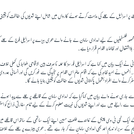
ے پر اسرائیل کے حملے کی مذمت کرتے ہوئے کارواں میں شامل اپنے شہریوں کی حفاظت کو یقینی بن
صور فلسطینیوں کے لیے امدادی سامان لے جانے والے بحری بیڑے پر اسرائیلی فوج کے حمل
لااشتعال اور ظالمانہ اقدام قرار دیا ہے۔
ی نے ایک بیان میں کہا ہے کہ اسرائیلی فورسز کا حملہ نا صرف بین الاقوامی ضوابط کی کھلی خلاف
۔ اُنھوں نے امید ظاہر کی ہے کہ اقوام عالم اس اقدام پر سنجیدگی سے غور کریں گی اور انسانی ہمدردی 
 کرنے والے افراد بشمول پاکستانی شہریوں کے حفاظت کو یقینی بنایا جائے گا۔
ے جاری ہونے والے بیان میں کہا گیا ہے کہ امدادی سامان کے قافلے پر حملے سے پید ا ہونے
ک سے رابطے میں ہے اور اپنے شہریوں کی خیریت معلوم کرنے کے لیے تمام سفارتی ذرائع کو استعم
کے ایک نجی ٹی وی چینل کے نمائندے طلعت حسین اپنے ایک ساتھی کے ساتھ اس قافلے م
ظیم کے سربراہ ندیم احمد بھی امدادی سامان لے کر جار ہے تھے ۔ بحری بیٹرے پر حملے کے خلاف پ