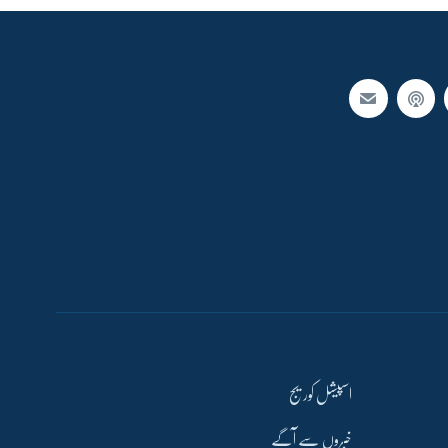
اسپیشل کوریج
خبروں سے آگے