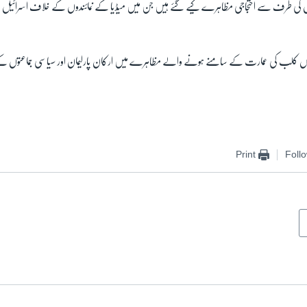
یمو ں کی طرف سے احتجاجی مظاہرے کیے گئے ہیں جن میں میڈیا کے نمائندوں کے خلاف اسرائیل 
پریس کلب کی عمارت کے سامنے ہونے والے مظاہرے میں ارکان پارلیمان اور سیاسی جماعتوں ک
Print
Foll