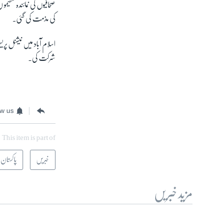
صحافیوں کی نمائندہ تنظ
کی مذمت کی گئی۔
اسلام آباد میں نیشنل 
شرکت کی۔
ow us
This item is part of
خبریں
پاکستان
مزید خبریں