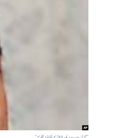
آرٹ
آزادیٔ صحافت
سائنس و ٹیکنالوجی
صحت
دلچسپ و عجیب
ویڈیوز
آڈیو
اسپیشل کوریج
اداریہ
”بحری بیڑے پر حملہ بلاجواز اور ظالمانہ اقدام“