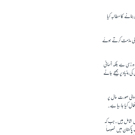
انے کا مطالبہ کیا
ے کی مذمت کرتے ہوئے
 ورزی ہے بلکہ انسانی
کی بنیاد پر بھیجے جانے
 والی صورت حال پر
ال کیا جا رہا ہے۔
یں شامل ہیں۔جب کہ
اکستان میں خصوصاََ