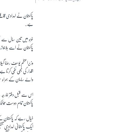
پاکستان نے امدادی قافل
ہے۔
غزہ میں تین سال سے مح
پاکستان نے اسے بلاجواز، ب
وزیراعظم یوسف رضا گیلان
اقدار کی بھی نفی کرتا ہے
والے سامان کے ہمراہ سفر
اس سے قبل دفتر خارجہ س
پاکستان تمام دوست ممال
خیال رہے کہ پاکستان 
ایک پاکستانی امدادی تن