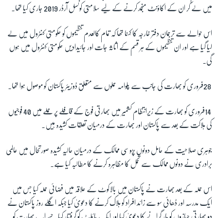
میں لے کر ان کے اکاؤنٹ منجمد کرنے کے لیے سلامتی کونسل آرڈر 2019 جاری کیا تھا۔
اس حوالے سے ترجمان دفتر خارجہ کا کہنا تھا کہ تمام کالعدم تنظیموں کو حکومتی کنٹرول میں لے
لیا گیا ہے اور ان تنظیموں کے ہر قسم کے اثاثہ جات اور جائیدادیں حکومتی کنٹرول میں ہوں
گی۔
28
فروری کو بھارت کی جانب سے پلوامہ حملوں سے متعلق ڈوزیئر پاکستان کو موصول ہوا تھا۔
14
فروری کو بھارت کے زیرانتظام کشمیر میں بھارتی فوج کے قافلے پر حملے میں 40 فوجیوں
کی ہلاکت کے بعد سے پاکستان اور بھارت کے درمیان تعلقات کشیدہ ہیں۔
جوہری صلاحیت کے حامل دونوں پڑوسی ممالک کے درمیان حالیہ کشیدہ صورتحال میں عالمی
برادری نے دونوں ممالک سے تحمل کا مظاہرہ کرنے کا مطالبہ کیا ہے۔
اس حملہ کے بعد بھارت نے پاکستان میں بالاکوٹ کے علاقہ میں فضائی حملہ کیا جس میں
ایک مدرسہ اور ڈھائی سو سے زائد افراد کو ہلاک کرنے کا دعویٰ کیا جبکہ اگلے روز پاکستان نے
دو بھارتی جہازوں کو مار گرانے کا دعویٰ کیا اور ایک پائلٹ کو گرفتار کیا جسے اب بھارت کو