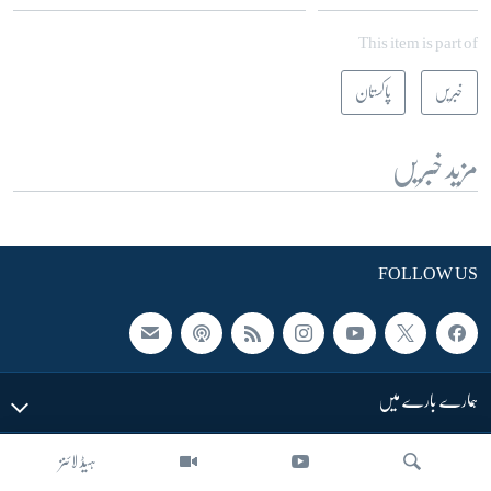
This item is part of
خبریں
پاکستان
مزید خبریں
FOLLOW US
ہمارے بارے میں
ہیڈ لائنز
LINKS