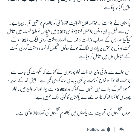
واپس کیا جا چکا ہے۔
پاکستان نے جماعت الدعوۃ اور فلاح انسانیت فاؤنڈیشن کو کالعدم جماعتیں قرار دیدیا ہے۔
اس سے قبل یہ ان دونوں جماعتوں کو 27جنوری 2017 میں شیڈول ٹو واچ لسٹ میں شامل
کیا گیا تھا، جس کے بعد اب وزارت داخلہ نے انسداد دہشت گردی ایکٹ 1997ء کے
تحت دونوں جماعتوں پر پابندی لگاتے ہوئے دونوں تنظیموں کو انسداد دہشت گردی ایکٹ
کے شیڈول ون میں شامل کر دیا ہے۔
اس حوالے سے وفاقی وزیر اطلاعات فواد چودھری نے کہا ہے کہ حکومت کی جانب سے
جماعت الدعوۃ اور فلاح انسانیت پر بھی پابندی عائد کردی گئی ہے۔ جیش محمد کے سربراہ
مسعود اظہر کے بارے میں انہوں نے کہا کہ وہ 2002ء سے بیمار اور انڈر واچ ہیں۔ فواد
چوہدری کا کہنا تھا کہ پلوامہ حملے سے پاکستان کا کوئی لنک نہیں ہے۔
دونوں تنظیموں کی شمولیت سے پاکستان میں کالعدم تنظیموں کی تعداد 70 ہوگئی ہے۔
Follow us