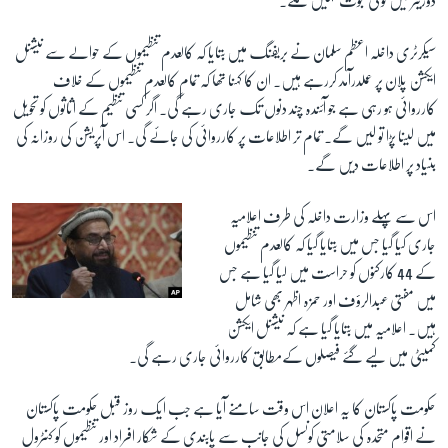
ڈوزیئر میں کوئی ثبوت نہیں ملے۔
سیکرٹری داخلہ اعظم سلمان نے بریفنگ میں بتایا کہ کالعدم تنظیموں کے حوالے سے نیشنل
ایکشن پلان پر عملدرآمد کررہے ہیں۔ ان کا کہنا تھا کہ تمام کالعدم تنظیموں کے خلاف
کارروائی ہو رہی ہے جو آئندہ چند دنوں تک جاری رہے گی۔ اگر کسی تنظیم کے اثاثوں کو تحویل
میں لینا پڑا تو لیں گے۔ تمام تر اطلاعات پر کارروائی کی جائے گی۔ اس آپریشن کی روزانہ کی
بنیاد پر اطلاعات دیں گے۔
اس سے پہلے وزارت داخلہ کی طرف اعلامیہ
جاری کیا گیا جس میں بتایا گیا کہ کالعدم تنظیموں
کے 44 کارکنوں کو حراست میں لیا گیا ہے جس
میں مفتی عبدالرؤف اور حمزہ اظہر بھی شامل
ہیں۔ اعلامیہ میں بتایا گیا ہے کہ نیشنل ایکشن
کمیٹی میں لیے گئے فیصلوں کےمطابق کارروائی جاری رہے گی۔
حکومت پاکستان کا یہ اعلان اس وقت سامنے آیا ہے جب ایک روز قبل حکومت پاکستان
نے اقوام متحدہ کی سلامتی کونسل کی جانب سے پابندی کے شکار افراد اور تنظیموں کو کنٹرول