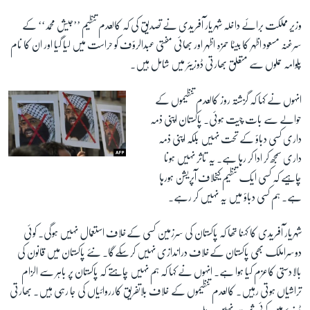
وزیر مملکت برائے داخلہ شہریار آفریدی نے تصدیق کی کہ کالعدم تنظیم ’’جیش محمد‘‘ کے
زبان
سرغنہ مسعود اظہر کا بیٹا حمزہ اظہر اور بھائی مفتی عبدالرؤف کو حراست میں لیا گیا اور ان کا نام
پلوامہ حملوں سے متعلق بھارتی ڈوزیئر میں شامل ہیں۔
انہوں نے کہا کہ گزشتہ روز کالعدم تنظیموں کے
حوالے سے بات چیت ہوئی۔ پاکستان اپنی ذمہ
داری کسی دباؤ کے تحت نہیں بلکہ اپنی ذمہ
داری سمجھ کر ادا کر رہا ہے۔ یہ تاثر نہیں ہونا
چاہیے کہ کسی ایک تنظیم کیخلاف آپریشن ہورہا
ہے۔ ہم کسی دباؤ میں یہ نہیں کر رہے۔
شہریار آفریدی کا کہنا تھا کہ پاکستان کی سرزمین کسی کےخلاف استعمال نہیں ہوگی۔ کوئی
دوسراملک بھی پاکستان کےخلاف دراندازی نہیں کرسکےگا۔ نئے پاکستان میں قانون کی
بالادستی کاعزم کیا ہوا ہے۔ انہوں نے کہا کہ ہم نہیں چاہتے کہ پاکستان پر باہر سے الزام
تراشیاں ہوتی رہیں۔ کالعدم تنظیموں کے خلاف بلاتفریق کارروائیاں کی جا رہی ہیں۔ بھارتی