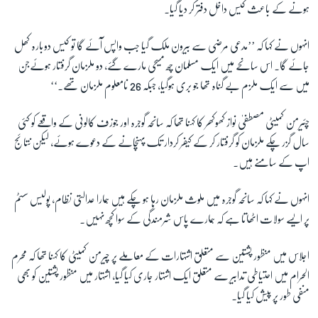
ہونے کے باعث کیس داخل دفتر کر دیا گیا۔
زبان
انہوں نے کہا کہ ’’مدعی مرضی سے بیرون ملک گیا جب واپس آئے گا تو کیس دوبارہ کھل
جائے گا۔ اس سانحے میں ایک مسلمان چھ مسیحی مارے گئے، دو ملزمان گرفتار ہوئےجن
میں سے ایک ملزم بے گناہ تھا جو بری ہوگیا، جبکہ 26 نامعلوم ملزمان تھے۔‘‘
چئیرمن کمیٹی مصطفیٰ نواز کھوکھر کا کہنا تھا کہ سانحہ گوجرہ اور جوزف کالونی کے واقعے کو کئی
سال گزر چکے ملزمان کو گرفتار کر کے کیفر کردار تک پہنچانے کے دعوے ہوئے، لیکن نتائج
اپ کے سامنے ہیں۔
انہوں نے کہا کہ سانحہ گوجرہ میں ملوث ملزمان رہا ہو چکے ہیں ہمارا عدالتی نظام، پولیس سسٹم
پر ایسے سولات اٹھاتا ہے کہ ہمارے پاس شرمندگی کے سوا کچھ نہیں۔
اجلاس میں منظور پشتین سے متعلق اشتہارات کے معاملے پر چیرمن کمیٹی کا کہنا تھا کہ محرم
الحرام میں احتیاطی تدابیر سے متعلق ایک اشتہار جاری کیا گیا، اشتہار میں منظور پشتین کو بھی
منفی طور پر پیش کیا گیا۔