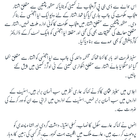
اس حوالے سے ڈی جی پی آر پنجاب نے کمیٹی کو بتایا کہ منظور پشتین سے متعلق اشتہار
پنجاب حکومت کی جانب جاری کیا گیا تھا، اشتہار کے لئے وڈیو ایک ایڈ ایجنسی نے بنا کر
دی۔ منظور پشتین سے متعلق اشتہار میں پنجاب حکومت کا کوئی ادارہ ملوث نہیں، اشتہار سے
متعلق معاملے کی تحقیقات بھی کی گئی اور متعلقہ ایڈ ایجنسی کو بلیک لسٹ کرکے ڈائریکٹر
کوآرڈینیشن کو بھی عہدے سے ہٹا دیا گیا۔
سنیٹر فرحت اللہ بابر کا کہنا تھا کہ محکمہ داخلہ کی جانب سے ایڈ ایجنسی کو اشتہار سے متعلق لکھا
گیا خط منگوایا جائے اشتہار سے متعلق انکوائری کمیٹی کے ٹی او آرز کمیٹی میں پیش کئے
جائیں۔
اجلاس میں سینیٹر عثمان کاکڑ نے کہا کہ ہماری نظر میں سب انسان برابر ہیں، اسٹیٹ کے
اداروں میں سب انسان برابر نہیں، اسٹیٹ کے اداروں میں خرابی ہے ان کو دور کرنے کی
ضرورت ہے۔
انہوں نے کہا کہ ہمارے سکول کا نصاب، نسلی امتیاز، دہشت گردی اور انتہاء پسندی کو
پروموٹ کر رہے ہیں، ہمارے ملک میں اقلیت بہت کمزور ہے، اگر کسی کی زمین کاروبار