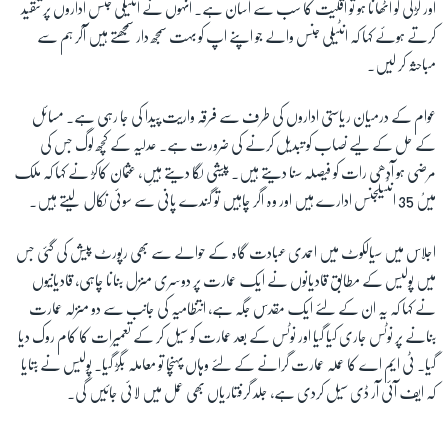
اور لڑکی کو اٹھانا ہو تو اقلیت کا سب سے آسان ہے۔ انہوں نے انٹیلی جنس اداروں پر تنقید
کرتے ہوئے کہا کہ انٹیلی جنس والے جو اپنے اپ کو بہت سمجھ دار سمجھتے ہیں آکر ہم سے
مباحثہ کر لیں۔
عوام کے درمیان ریاستی اداروں کی طرف سے فرقہ واریت پیدا کی جا رہی ہے۔ مسائل
کے حل کے لیے نصاب کو تبدیل کرنے کی ضرورت ہے۔ عدلیہ کے کچھ لوگ جس کی
مرضی ہو آدھی رات کو فیصلہ سنا دیتے ہیں۔ پیشی لگا دیتے ہیںِ، عثمان کاکڑ نے کہا کہ ملک
میںُ 35 انٹیلجنس ادارے ہیں اور وہ اگر چاہیں تو گندے پانی سے سوئی نکال لیتے ہیں۔
اجلاس میں سیالکوٹ میں احمدی عبادت گاہ کے حوالے سے بھی رپورٹ پیش کی گئی جس
میں پولیس کے مطابق قادیانوں نے ایک عمارت پر دوسری منزل بنانا چاہی، قادیانیوں
نے کہا کہ یہ ان کے لئے ایک مقدس جگہ ہے، انتظامیہ کی جانب سے دو منزلہ عمارت
بنانے پر نوٹس جاری کیا گیا اور نوٹس کے بعد عمارت کو سیل کر کے تعمیرات کا کام روک دیا
گیا۔ ٹی ایم اے کا عملہ عمارت گرانے کے لئے وہاں پہنچا تو معاملہ بگڑ گیا۔ پولیس نے بتایا
کہ ایف آئی آر ڈی سیل کردی ہے، جلد گرفتاریاں بھی عمل میں لائی جائیں گی۔