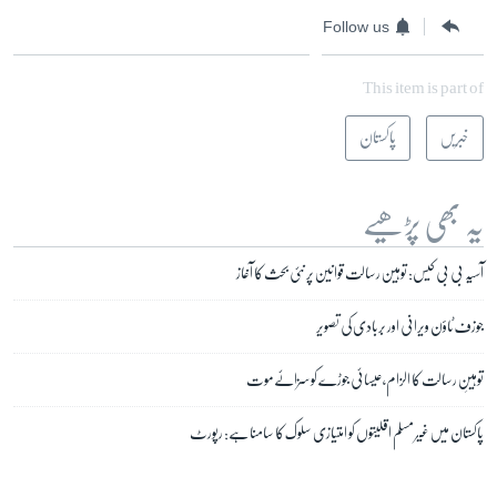
Follow us
This item is part of
خبریں
پاکستان
یہ بھی پڑھیے
آسیہ بی بی کیس: توہین رسالت قوانین پر نئی بحث کا آغاز
جوزف ٹاؤن ویرانی اور بربادی کی تصویر
توہینِ رسالت کا الزام، عیسائی جوڑے کو سزائے موت
پاکستان میں غیر مسلم اقلیتوں کو امتیازی سلوک کا سامنا ہے: رپورٹ