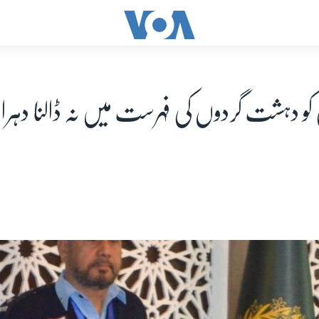
ی کو دہشت گردوں کی فہرست میں نہ ڈالنا دہرا