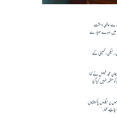
طرف سے عالمی دہشت
گ میں دہرے معیار سے
ھی۔ لیکن، کمیٹی کے
مان محمد فیصل نے کہا
و منظور نہیں کیا گیا،
 پر سیکڑوں پاکستانیوں
 چاہیے تھا۔"