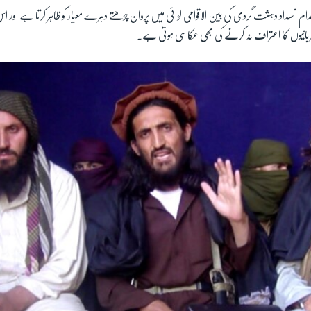
یہ اقدام انسداد دہشت گردی کی بین الاقوامی لڑائی میں پروان چڑھتے دہرے معیار کو ظاہر کرتا ہے 
بانیوں کا اعتراف نہ کرنے کی بھی عکاسی ہوتی ہے۔