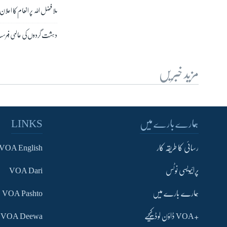
ملا فضل اللہ پر انعام کا اعلا
دہشت گردوں کی عالمی فہرست میں 139 پاکستانی افراد،
مزید خبریں
ہمارے بارے میں
LINKS
رسائی کا طریقہ کار
VOA English
پرائیویسی نوٹس
VOA Dari
ہمارے بارے میں
VOA Pashto
+VOA ڈاؤن لوڈ کیجیے
VOA Deewa