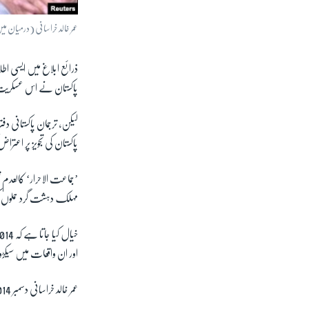
عمر خالد خراسانی (درمیان می
ذرائع ابلاغ میں ایسی اطل
پاکستان نے اس عسکریت پسن
لیکن، ترجمان پاکستانی دفت
پاکستان کی تجویز پر اعتراض
’جماعت الاحرار‘ کالعدم
مہلک دہشت گرد حملوں ک
اور ان واقعات میں سیکڑ
عمر خالد خراسانی دسمبر 2014ء میں پشاور میں آرمی پبلک اسکول پر ہونے والے دہشت گرد حملے کا منصوبہ ساز بھی ہے۔