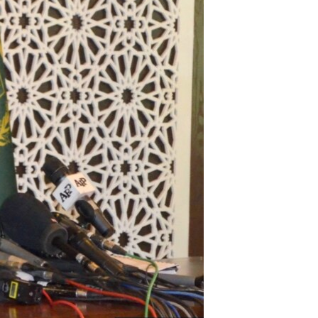
آرٹ
آزادیٔ صحافت
سائنس و ٹیکنالوجی
صحت
دلچسپ و عجیب
ویڈیوز
آڈیو
اسپیشل کوریج
اداریہ