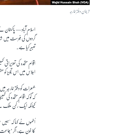
ترجمان دفتر خارجہ
اسلام آباد —
پاکستان نے
گردوں کی فہرست میں شا
تعبیر کیا ہے۔
اقوام متحدہ کی تعزیراتی
اجلاس میں اس تجویز کو منظ
جمعرات کو دفتر خارجہ م
کہ گو کہ اقوام متحدہ کی ک
کیونکہ ایک رکن ملک نے
اُنھوں نے کہا کہ "ہمیں 
کا خون ہے، اگر ’جماعت ال