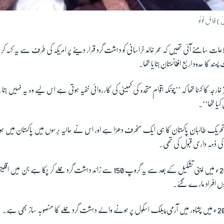
ں) فائل فوٹو
اعات سامنے آئی تھیں کہ عمر خالد خراسانی کو دہشت گرد قرار دینے پر امریکہ کی طرف سے یہ کہہ کر اع
د کا حدود اربع افغانستان بتایا تھا۔
ر خارجہ کا کہنا تھا کہ ’’چونکہ اقوام متحدہ کی کمیٹی کی کارروائی خفیہ ہوتی ہے اس لیے وہ یہ نہیں 
 کیا تھا‘‘۔
 تحریک طالبان پاکستان کا ہی ایک منحرف دھڑا ہے اور اس نے حالیہ برسوں میں پاکستان میں 
ی ذمہ داری قبول کی تھی۔
خیال کیا جاتا ہے کہ 2014ء میں اپنی تشکیل کے بعد سے یہ گروپ 150 سے زائد دہشت گرد حملے کر چکا 
وں افراد مارے گئے۔