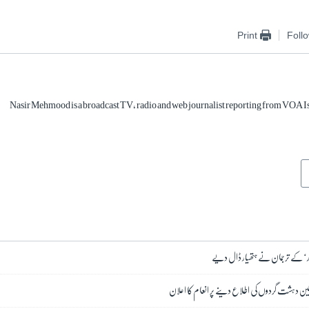
Print
Foll
Nasir Mehmood is a broadcast TV, radio and web journalist reporting from VOA 
ار‘ کے ترجمان نے ہتھیار ڈال دیے
ن دہشت گردوں کی اطلاع دینے پر انعام کا اعلان