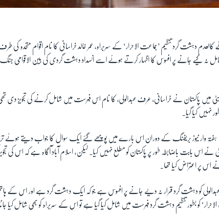
 کالعدم دہشت گرد تنظیم ’جماعت الاحرار‘ کے سربراہ، عمر خالد خراسانی کا نام اقوام متحدہ کی 
مل نہ کیے جانے پر افسوس کا اظہار کرتے ہوئے اسے انسداد دہشت گردی کی بین الاقوامی جن
 کمیٹی میں پاکستان نے خراسانی، عرف عبدالولی، کا نام اس فہرست میں شامل کرنے کی تجویز دی ت
ور نہیں کیا گیا۔
یں ہفتہ وار نیوز بریفنگ کے دوران اس بارے میں پوچھے گئے ایک سوال کا جواب دیتے ہوئے ترج
میٹی نے اس بابت باضابطہ طور پر پاکستان کو مطلع نہیں کیا۔ لیکن، اسلام آباد آگاہ ہے کہ اس کی تجویز ک
 اس پر اعتراض کیا تھا۔
عبدالولی کو دہشت گرد قرار نہ دیے جانے پر افسوس ہے جو کہ ایک دہشت گرد ہے اور اس کے ہاتھوں
احرار‘ کو بطور تنظیم دہشت گرد فہرست میں شامل کیا گیا ہے تو اس کے سربراہ کو بھی شامل کیا جانا