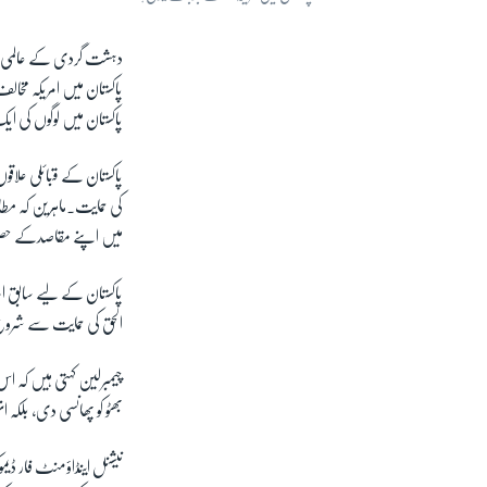
دہشت گردی کے عالمی خط
پاکستان میں امریکہ مخا
پاکستان میں لوگوں کی ایک
پاکستان کے قبائلی علاقوں
کی حمایت۔ماہرین کہ مطاب
میں اپنے مقاصدکے حصو
الحق کی حمایت سے شرو
چیمبرلین کہتی ہیں کہ اس 
بھٹو کو پھانسی دی، بلکہ
نیشنل اینڈاؤمنٹ فار ڈیم