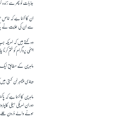
جذبات کو پھر سے زندہ کر
ان کا کہنا ہے کہ خاص 
سے ان کی حمایت نے پا
وہ کہتے ہیں کہ امریکہ ج
ایٹمی پروگرام کو ختم کرنا 
ماہرین کے مطابق ایک او
وینڈی چیمبر لن کہتی ہیں
دوران امریکی ہیلی کاپٹرو
ہونے والے ڈرون حملے ب