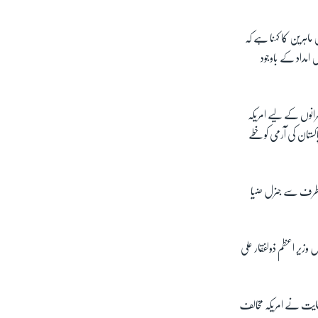
ہرین کا کہنا ہے کہ
امداد کے باوجود
کمرانوں کے لیے امریکہ
ستان کی آرمی کو خطے
ے کہ پاکستان میں امریکہ مخالف جذبات 1979ء میں امریکہ کی طرف سے جنرل ضیا
 وزیر اعظم ذولفقار علی
حمایت نے امریکہ مخالف