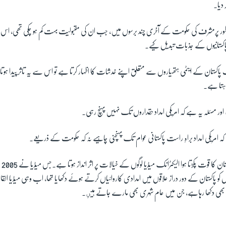
 دیا۔
طور پرمشرف کی حکومت کے آخری چند برسوں میں، جب ان کی مقبولیت بہت کم ہو چکی تھی، اس 
کستانیوں کے جذبات تبدیل کیے۔
ب پاکستان کے ایٹمی ہتھیاروں سے متعلق اپنے خدشات کا اظہار کرتا ہے تو اس سے یہ تاثر پیدا ہوت
چاہتا ہے۔
ر مسئلہ یہ ہے کہ امریکی امداد حقداروں تک نہیں پہنچ رہی۔
 کہ امریکی امداد براہِ راست پاکستانی عوام تک پہنچنی چاہیے نہ کہ حکومت کے ذریعے۔
ماہری
ں کو پاکستان کے دور دراز علاقوں میں امدادی کاروائیاں کرتے ہوئے دکھایا تھا، اب وہی میڈیا القاعد
ھی دکھا رہاہے، جن میں عام شہری بھی مارے جاتے ہیںٕ۔