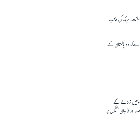
وقت امریکہ کی جانب
ا ہےکہ وہ پاکستان کے
ن کا کہنا ہے کہ پاکستان کا قوت پکڑتا ہوا الیکٹرانک میڈیا لوگوں کے خیالات پر اثر انداز ہوتا ہے۔جس میڈیا نے 2005 ءمیں زلزلے کے
ہ اور طالبان جنگجوں پر