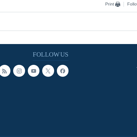
Print
Foll
FOLLOW US