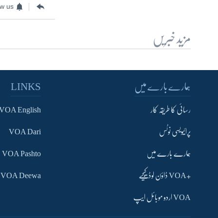
ow us
مزید خبریں
ہمارے بارے میں
LINKS
رسائی کا طریقہ کار
VOA English
پرائیویسی نوٹس
VOA Dari
ہمارے بارے میں
VOA Pashto
+VOA ڈاؤن لوڈ کیجیے
VOA Deewa
VOA اردو موبائل ایپ