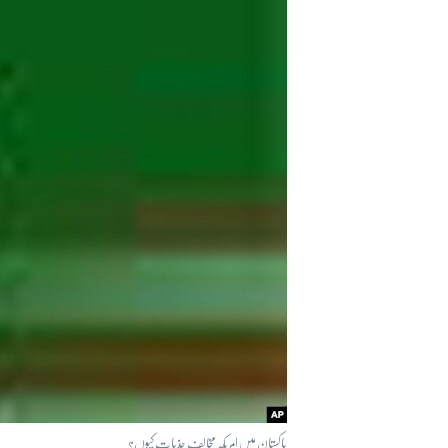
آرٹ
آزادیٔ صحافت
سائنس و ٹیکنالوجی
صحت
دلچسپ و عجیب
ویڈیوز
آڈیو
اسپیشل کوریج
اداریہ
پاکستان میں امریکہ مخالف جذبات کیوں؟