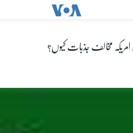
 امریکہ مخالف جذبات کیوں؟