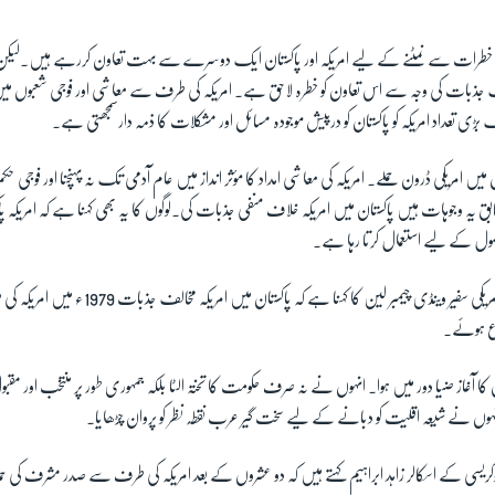
رات سے نمٹنے کے لیے امریکہ اور پاکستان ایک دوسرے سے بہت تعاون کررہے ہیں۔لیکن ما
لف جذبات کی وجہ سے اس تعاون کو خطرہ لاحق ہے۔ امریکہ کی طرف سے معاشی اور فوجی شعبوں میں 
 بڑی تعداد امریکہ کو پاکستان کو درپیش موجودہ مسائل اور مشکلات کا ذمہ دارسمجھتی ہے۔
 میں امریکی ڈرون حملے۔ امریکہ کی معاشی امداد کا مؤثر انداز میں عام آدمی تک نہ پہنچنا اور فوجی ح
ق یہ وجوہات ہیں پاکستان میں امریکہ خلاف منفی جذبات کی۔لوگوں کا یہ بھی کہنا ہے کہ امریکہ پاک
ل کے لیے استعمال کرتا رہا ہے۔
پاکستان کے لیے سابق امریکی سفیر وینڈی چیمبر لین کا کہنا ہ
ع ہوئے۔
کا آغاز ضیا دور میں ہوا۔ انہوں نے نہ صرف حکومت کا تختہ الٹا بلکہ جمہوری طور پر منتخب اور مقبول
 انہوں نے شیعہ اقلیت کو دبانے کے لیے سخت گیر عرب نقطہ نظر کو پروان چڑھایا۔
وکریسی کے اسکالر زاہد ابراہیم کہتے ہیں کہ دو عشروں کے بعد امریکہ کی طرف سے صدر مشرف کی 