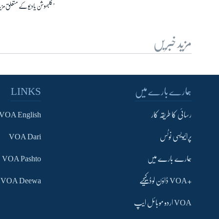
’کلبھوشن یادیو کے متعلق مزید
مزید خبریں
ہمارے بارے میں
LINKS
رسائی کا طریقہ کار
VOA English
پرائیویسی نوٹس
VOA Dari
ہمارے بارے میں
VOA Pashto
+VOA ڈاؤن لوڈ کیجیے
VOA Deewa
VOA اردو موبائل ایپ
Learning English