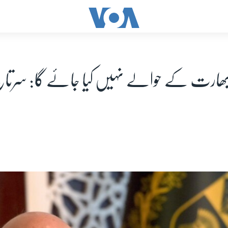
 بھارت کے حوالے نہیں کیا جائے گا: سرتاج