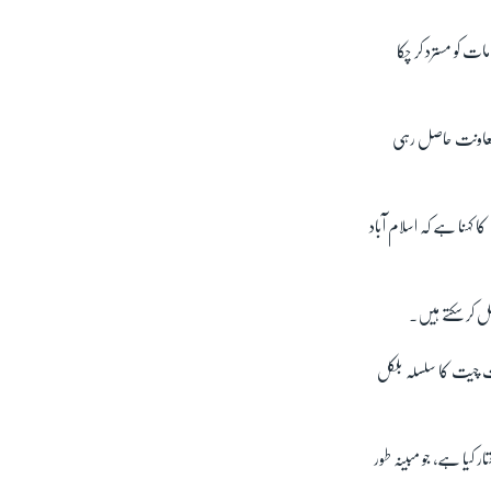
ت کو مسترد کر چکا
 معاونت حاصل رہی
 کہنا ہے کہ اسلام آباد
ل کر سکتے ہیں۔
 چیت کا سلسلہ بلکل
 کیا ہے، جو مبینہ طور