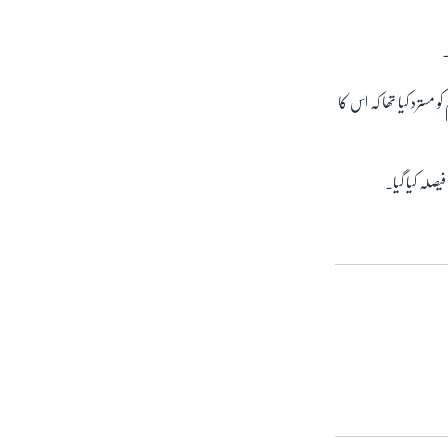
۔
مسترد کیا تھا کہ اس کا
صلہ کیا گیا۔