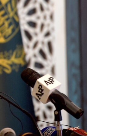
آرٹ
آزادیٔ صحافت
سائنس و ٹیکنالوجی
صحت
دلچسپ و عجیب
ویڈیوز
آڈیو
اسپیشل کوریج
اداریہ