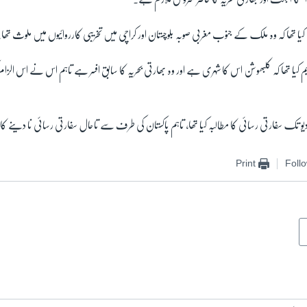
کیا تھا کہ وہ ملک کے جنوب مغربی صوبہ بلوچستان اور کراچی میں تخریبی کارروائیوں میں ملوث تھا
کیا تھا کہ کلبھوشن اس کا شہری ہے اور وہ بھارتی بحریہ کا سابق افسر ہے تاہم اس نے اس الزام کو 
تک سفارتی رسائی کا مطالبہ کیا تھا، تاہم پاکستان کی طرف سے تاحال سفارتی رسائی نا دینے کا فی
Print
Foll