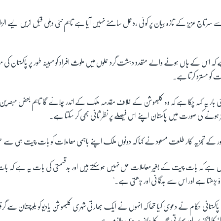
رتاج عزیز کے تازہ بیان پر کوئی ردعمل سامنے نہیں آیا ہے تاہم نئی دہلی قبل ازیں ایسے الزاما
ہ اس کے ہاں ہونے والے متعدد دہشت گرد حملوں میں ملوث افراد کو مبینہ طور پر پاکستان کی
ت کو مسترد کرتا ہے۔
کئی بار یہ کہہ چکا ہے کہ وہ کلبھوشن کے خلاف مقدمہ ملک کے اندر چلائے گا تاہم بعض مبصرین کا
 ہونے کی صورت میں پاکستان اپنے اس فیصلے پر نظر ثانی بھی کر سکتا ہے۔
 امور کے تجزیہ کار طلعت مسعود نے کہا کہ دونوں ملک اپنے باہمی معاملات کو بات چیت ہی سے ح
ہے کہ بات چیت کے بغیر معاملات حل نہیں ہو سکتے ہیں اور بدقسمتی کی بات یہ ہے کہ بات
ڑھتا ہے اور اس سے بدگمانی اور بڑھتی ہے۔"
کستانی حکام نے دعویٰ کیا تھا کہ انہوں نے ایک بھارتی شہری کلبھوشن یادیو کو بلوچستان سے گرفتار
ا‘ کا ایجنٹ اور بھارتی بحریہ کا حاضر سروس ملازم ہے۔