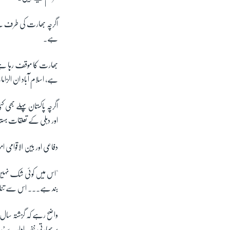
اگرچہ بھارت کی طرف سے س
ہے۔
بھارت کا موقف رہا ہے ک
ہے، اسلام آباد ان الزاما
اگرچہ پاکستان پہلے بھی 
اور دہلی کے تعلقات بہتر
دفاعی اور بین الاقوامی
"اس میں کوئی شک نہیں 
بند ہے۔۔۔ اس سے تناؤ ب
واضح رہے کہ گزشتہ سال پا
پر بھارتی خفیہ ادارے ’ر