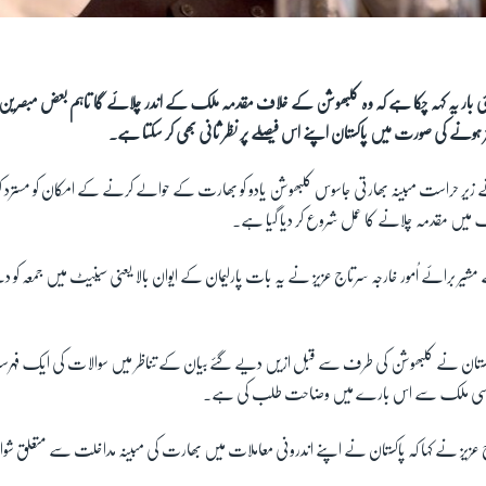
کئی بار یہ کہہ چکا ہے کہ وہ کلبھوشن کے خلاف مقدمہ ملک کے اندر چلائے گا تاہم بعض مبصرین کا
 ہونے کی صورت میں پاکستان اپنے اس فیصلے پر نظر ثانی بھی کر سکتا ہے۔
 زیر حراست مبینہ بھارتی جاسوس کلبھوشن یادو کو بھارت کے حوالے کرنے کے امکان کو مسترد
یں مقدمہ چلانے کا عمل شروع کر دیا گیا ہے۔
شیر برائے اُمور خارجہ سرتاج عزیز نے یہ بات پارلیمان کے ایوان بالا یعنی سینیٹ میں جمعہ کو
 پاکستان نے کلبھوشن کی طرف سے قبل ازیں دیے گئے بیان کے تناظر میں سوالات کی ایک ف
وسی ملک سے اس بارے میں وضاحت طلب کی ہے۔
اج عزیز نے کہا کہ پاکستان نے اپنے اندرونی معاملات میں بھارت کی مبینہ مداخلت سے متعلق شواہد ا