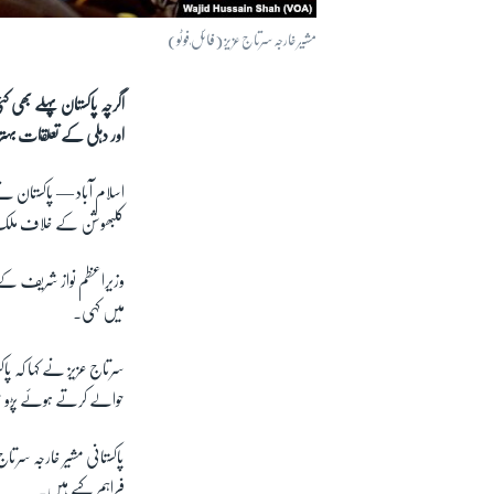
مشیر خارجہ سرتاج عزیز (فائل ٖفوٹو)
اگرچہ پاکستان پہلے بھی 
اور دہلی کے تعلقات بہتر
اسلام آباد —
پاکستان نے
کلبھوشن کے خلاف ملک م
وزیراعظم نواز شریف کے م
میں کہی۔
سرتاج عزیز نے کہا کہ
حوالے کرتے ہوئے پڑ
پاکستانی مشیر خارجہ سرت
فراہم کیے ہیں۔