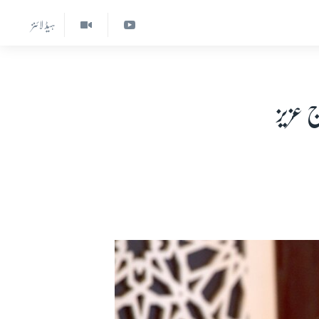
ہیڈ لائنز
 عزیز