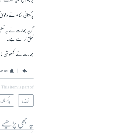
پاکستانی حکام نے دعویٰ 
اگرچہ بھارت نے یہ تسلیم 
تعلق 'را' سے ہے۔
بھارت نے کلبھوشن یادیو 
ow us
This item is part of
خبریں
پاکستان
یہ بھی پڑھیے