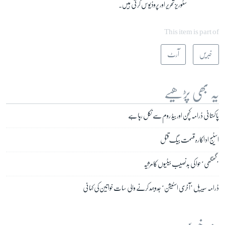
سٹوریز تحریر اور پروڈیوس کرتی ہیں۔
This item is part of
خبریں
آرٹ
یہ بھی پڑھیے
پاکستانی ڈرامہ کچن اور بیڈ روم سے نکل رہا ہے
اسٹیج اداکارہ قسمت بیگ قتل
’گھگھی‘ حوا کی بدنصیب بیٹیوں کا مرثیہ
ڈرامہ سیریل ’آخری اسٹیشن‘ جدوجہد کرنے والی سات خواتین کی کہانی