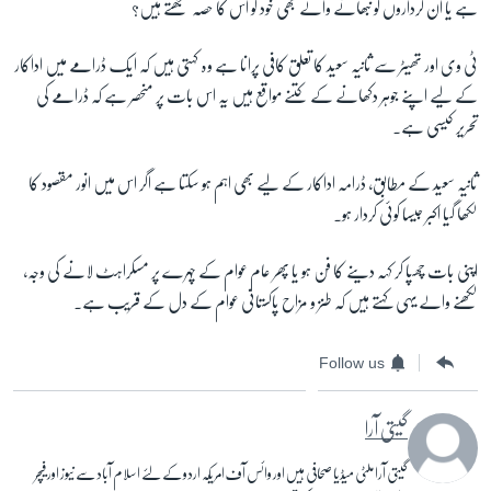
ہے یا ان کرداروں کو نبھانے والے بھی خود کو اس کا حصہ سمجھتے ہیں؟
ٹی
وی اور تھیٹر سے ثانیہ سعید کا تعلق کافی پرانا ہے وہ کہتی ہیں کہ ایک ڈرامے میں اداکار
کے لیے اپنے جوہر دکھانے کے کتنے مواقع ہیں یہ اس بات پر منحصر ہے کہ ڈرامے کی
تحریر کیسی ہے۔
ثانیہ سعید کے مطابق، ڈرامہ اداکار کے لیے بھی اہم ہو سکتا ہے اگر اس میں انور مقصود کا
لکھا گیا اکبر جیسا کوئی کردار ہو۔
اپنی بات چھپا کر کہہ دینے کا فن ہو یا پھر عام عوام کے چہرے پر مسکراہٹ لانے کی وجہ،
لکھنے والے یہی کہتے ہیں کہ طنز و مزاح پاکستانی عوام کے دل کے قریب ہے۔
Follow us
گیتی آرا
گیتی آرا ملٹی میڈیا صحافی ہیں اور وائس آف امریکہ اردو کے لئے اسلام آباد سے نیوز اور فیچر