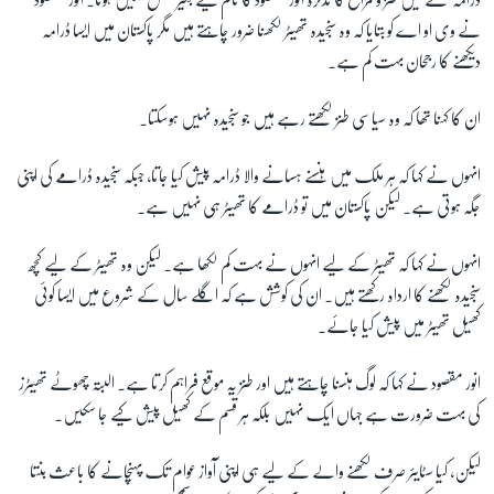
نے وی او اے کو بتایا کہ وہ سنجیدہ تھیٹر لکھنا ضرور چاہتے ہیں مگر پاکستان میں ایسا ڈرامہ
دیکھنے کا رجحان بہت کم ہے۔
ان کا کہنا تھا کہ وہ سیاسی طنز لکھتے رہے ہیں جو سنجیدہ نہیں ہوسکتا۔
انہوں نے کہا کہ ہر ملک میں ہنسنے ہسانے والا ڈرامہ پیش کیا جاتا، جبکہ سنجیدہ ڈرامے کی اپنی
جگہ ہوتی ہے۔ لیکن پاکستان میں تو ڈرامے کا تھیٹر ہی نہیں ہے۔
انہوں نے کہا کہ تھیٹر کے لیے انہوں نے بہت کم لکھا ہے۔ لیکن وہ تھیٹر کے لیے کچھ
سنجیدہ لکھنے کا ارداہ رکھتے ہیں۔ ان کی کوشش ہے کہ اگلے سال کے شروع میں ایسا کوئی
کھیل تھیٹر میں پیش کیا جائے۔
انور مقصود نے کہا کہ لوگ ہنسنا چاہتے ہیں اور طنز یہ موقع فراہم کرتا ہے۔ البتہ چھوٹے تھیٹرز
کی بہت ضرورت ہے جہاں ایک نہیں بلکہ ہر قسم کے کھیل پیش کیے جا سکیں۔
لیکن، کیا سٹایئر صرف لکھنے والے کے لیے ہی اپنی آواز عوام تک پہنچانے کا باعث بنتا