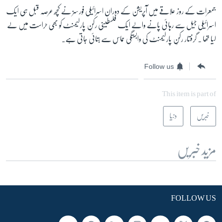
جمعرات کے روز علاقے میں آپریشن کے دوران اسرائیلی فورسز نے کچھ عرصہ قبل ہی ایک
اسرائیلی جیل سے رہائی پانے والے ایک فلسطینی رکنِ پارلیمنٹ کو بھی حراست میں لے
زبان
لیا تھا ۔ گرفتار رکنِ پارلیمنٹ کی وابستگی حماس سے بتائی جاتی ہے۔
Follow us
This item is part of
خبریں
دنیا
مزید خبریں
FOLLOW US