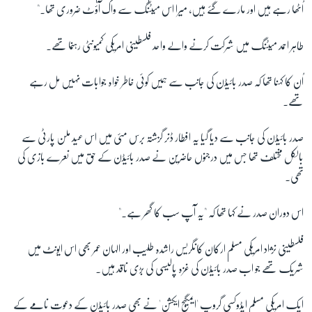
اُٹھا رہے ہیں اور مارے گئے ہیں، میرا اس میٹنگ سے واک آؤٹ ضروری تھا۔"
طاہر احمد میٹنگ میں شرکت کرنے والے واحد فلسطینی امریکی کمیونٹی رہنما تھے۔
اُن کا کہنا تھا کہ صدر بائیڈن کی جانب سے ہمیں کوئی خاطر خواہ جوابات نہیں مل رہے
تھے۔
صدر بائیڈن کی جانب سے دیا گیا یہ افطار ڈنر گزشتہ برس مئی میں اس عید ملن پارٹی سے
بالکل مختلف تھا جس میں درجنوں حاضرین نے صدر بائیڈن کے حق میں نعرے بازی کی
تھی۔
اس دوران صدر نے کہا تھا کہ "یہ آپ سب کا گھر ہے۔"
فلسطینی نژاد امریکی مسلم ارکان کانگریس راشدہ طلیب اور الہان عمر بھی اس ایونٹ میں
شریک تھے جو اب صدر بائیڈن کی غزہ پالیسی کی بڑی ناقد ہیں۔
ایک امریکی مسلم ایڈوکسی گروپ 'ایمگیج ایکشن' نے بھی صدر بائیڈن کے دعوت نامے کے