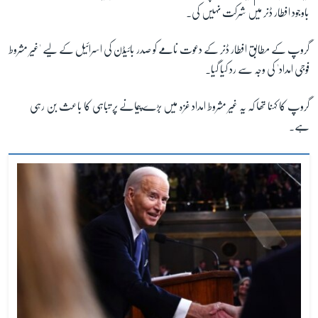
باوجود افطار ڈنر میں شرکت نہیں کی۔
گروپ کے مطابق افطار ڈنر کے دعوت نامے کو صدر بائیڈن کی اسرائیل کے لیے 'غیر مشروط
فوجی امداد' کی وجہ سے رد کیا گیا۔
گروپ کا کہنا تھا کہ یہ غیر مشروط امداد غزہ میں بڑے پیمانے پر تباہی کا باعث بن رہی
ہے۔