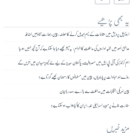
یہ بھی پڑھیے
اروناچل پردیش میں مقامات کے نام تبدیل کرنے کا معاملہ: چین، بھارت تناؤ میں اضافہ
عدالتی اُمور میں خفیہ اداروں کی مداخلت کا الزام: 'یہ تاثر کیسے دیا جا سکتا ہے کہ آج کچھ نہیں ہو رہا'
اہم کرکٹرز کی آئی پی ایل میں مصروفیت؛ پاکستان سیریز کے لیے نئے کیویز میدان میں اُتریں گے
روزے اور عبادات پر پابندیاں: چین میں مسلمانوں کا رمضان کیسے گزرتا ہے؟
چین امریکی انتخابات میں مداخلت سے باز رہے: صدر بائیڈن
سفارت خانے پر مبینہ اسرائیلی حملہ: ایران کا کیا جواب ہو سکتا ہے؟
مزید خبریں