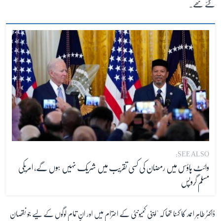
گئے تھے۔
SEE ALSO:
وائٹ ہاؤس میں رمضان کی کسی تقریب میں شریک نہیں ہوں گے، امریکی
مسلم گروپس
ڈاکٹر طاہر احمد کا کہنا تھا کہ "اپنی کمیونٹی کے احترام میں اور ان تمام لوگوں کے لیے جو نقصان