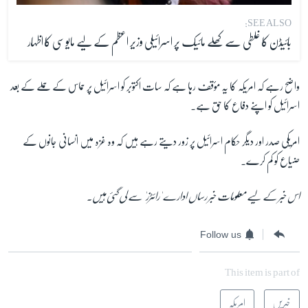
SEE ALSO:
بائیڈن کا غلطی سے کھلے مائیک پر اسرائیلی وزیر اعظم کے لیے مایوسی کا اظہار
واضح رہے کہ امریکہ کا یہ مؤقف رہا ہے کہ سات اکتوبر کو اسرائیل پر حماس کے حملے کے بعد
اسرائیل کو اپنے دفاع کا حق ہے۔
امریکی صدر اور دیگر حکام اسرائیل پر زور دیتے رہے ہیں کہ وہ غزہ میں انسانی جانوں کے
ضیاع کو کم کرے۔
اس خبر کے لیے معلومات خبر رساں ادارے 'رائٹرز' سے لی گئی ہیں۔
Follow us
This item is part of
خبریں
امریکہ