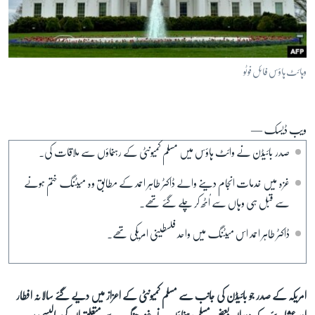
آرٹ
آزادیٔ صحافت
سائنس و ٹیکنالوجی
وہائٹ ہاؤس فائل فوٹو
صحت
دلچسپ و عجیب
ویب ڈیسک —
ویڈیوز
صدر بائیڈن نے وائٹ ہاؤس میں مسلم کمیونٹی کے رہنماؤں سے ملاقات کی۔
آڈیو
غزہ میں خدمات انجام دینے والے
ڈاکٹر طاہر احمد کے مطابق وہ میٹنگ ختم ہونے
اسپیشل کوریج
سے قبل ہی وہاں سے اُٹھ کر چلے گئے تھے۔
اداریہ
ڈاکٹر طاہر احمد اس میٹنگ میں واحد فلسطینی امریکی تھے۔
Learning English
FOLLOW US
امریکہ کے صدر جو بائیڈن کی جانب سے مسلم کمیونٹی کے اعزاز میں دیے گئے سالانہ افطار