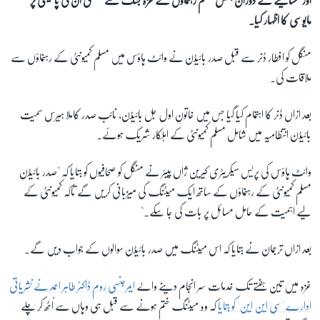
اور عشایئے کے دوران بعض مسلم رہنماؤں نے غزہ جنگ سے متعلق ان کی پالیسی پر
مایوسی کا اظہار کیا۔
زبان
منگل کو افطار ڈنر سے قبل صدر بائیڈن نے وائٹ ہاؤس میں مسلم کمیونٹی کے رہنماؤں سے
ملاقات کی۔
بعد ازاں ڈنر کا اہتمام کیا گیا جس میں خاتونِ اول جل بائیڈن، نائب صدر کاملا ہیرس سمیت
بائیڈن انتظامیہ میں شامل مسلم کمیونٹی کے اہلکار شریک ہوئے۔
وائٹ ہاؤس کی پریس سیکریٹری کیرین ژاں پیئر نے منگل کو صحافیوں کو بتایا کہ "صدر بائیڈن
مسلم کمیونٹی کے رہنماؤں کے ساتھ ایک میٹنگ کی میزبانی کریں گے تاکہ کمیونٹی کے
لیے اہمیت کے حامل مسائل پر بات کی جا سکے۔"
بعد ازاں ترجمان نے بتایا کہ اس میٹنگ میں صدر بائیڈن سوالوں کے جواب دیں گے۔
غزہ میں تین ہفتے تک خدمات سر انجام دینے والے
ایمرجنسی روم ڈاکٹر طاہر احمد نے نشریاتی
ادارے 'سی این این' کو بتایا
کہ وہ میٹنگ ختم ہونے سے قبل ہی وہاں سے اُٹھ کر چلے