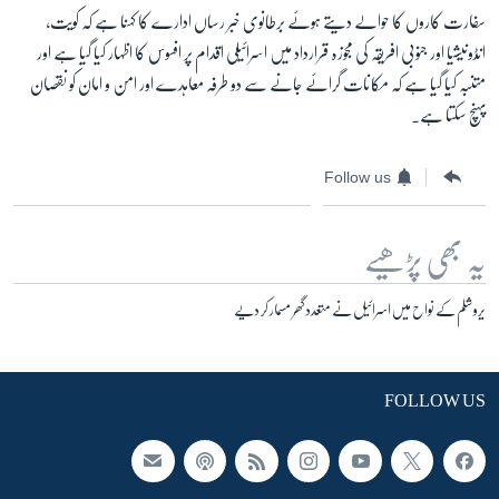
سفارت کاروں کا حوالے دیتے ہوئے برطانوی خبر رساں ادارے کا کہنا ہے کہ کویت،
انڈونیشیا اور جنوبی افریقہ کی مجوزہ قرارداد میں اسرائیلی اقدام پر افسوس کا اظہار کیا گیا ہے اور
متنبہ کیا گیا ہے کہ مکانات گرائے جانے سے دو طرفہ معاہدے اور امن و امان کو نقصان
پہنچ سکتا ہے۔
Follow us
یہ بھی پڑھیے
یروشلم کے نواح میں اسرائیل نے متعدد گھر مسمار کر دیے
FOLLOW US