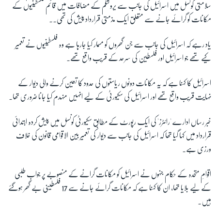
سلامتی کونسل میں اسرائیل کی جانب سے یروشلم کے مضافات میں قائم فلسطینیوں کے
مکانات کو گرائے جانے سے متعلق ایک مذمتی قرارداد پیش کی تھی۔۔
یاد رہے کہ اسرائیل کی جانب سے جن گھروں کو مسمار کیا جارہا ہے وہ فلسطینیوں نے تعمیر
کیے تھے جو اسرائیل اور فلسطین کی سرحد کے قریب واقع تھے۔
اسرائیل کا کہنا ہے کہ یہ مکانات دونوں ریاستوں کی حدود کا تعین کرنے والی دیوار کے
نہایت قریب واقع تھے اور اسرائیل کی سکیورٹی کے لیے انہیں منہدم کیا جانا ضروری تھا۔
خبر رساں ادارے 'رائٹرز' کی ایک رپورٹ کے مطابق سکیورٹی کونسل میں پیش کردہ ابتدائی
قرارداد میں کہا گیا تھا کہ اسرائیل کی جانب سے دیوار کی تعمیر بین الاقوامی قانون کی خلاف
ورزی ہے۔
اقوامِ متحدہ کے حکام جنہوں نے اسرائیل کو مکانات گرانے کے منصوبے پر جواب طلبی
کے لیے بلایا تھا، ان کا کہنا ہے کہ مکانات گرائے جانے سے
17 فلسطینی بے گھر ہوگئے
ہیں۔