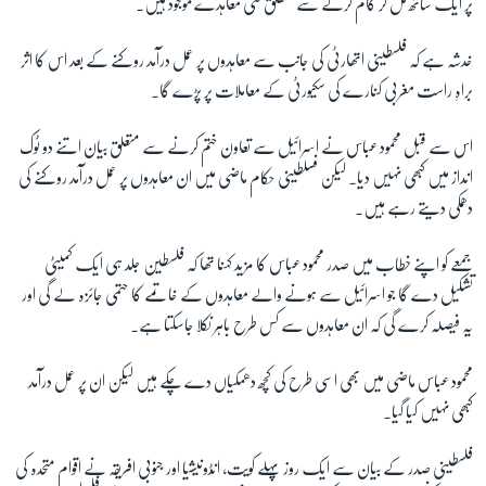
پر ایک ساتھ مل کر کام کرنے سے متعلق کئی معاہدے موجود ہیں۔
خدشہ ہے کہ فلسطینی اتھارٹی کی جانب سے معاہدوں پر عمل درآمد روکنے کے بعد اس کا اثر
زبان
براہِ راست مغربی کنارے کی سکیورٹی کے معاملات پر پڑے گا۔
اس سے قبل محمود عباس نے اسرائیل سے تعاون ختم کرنے سے متعلق بیان اتنے دو ٹوک
انداز میں کبھی نہیں دیا۔ لیکن فسلطینی حکام ماضی میں ان معاہدوں پر عمل درآمد روکنے کی
دھمکی دیتے رہے ہیں۔
جمعے کو اپنے خطاب میں صدر محمود عباس کا مزید کہنا تھا کہ فلسطین جلد ہی ایک کمیٹی
تشکیل دے گا جو اسرائیل سے ہونے والے معاہدوں کے خاتمے کا حتمی جائزہ لے گی اور
یہ فیصلہ کرے گی کہ ان معاہدوں سے کس طرح باہر نکلا جاسکتا ہے۔
محمود عباس ماضی میں بھی اسی طرح کی کچھ دھمکیاں دے چکے ہیں لیکن ان پر عمل درآمد
کبھی نہیں کیا گیا۔
فلسطینی صدر کے بیان سے ایک روز پہلے کویت، انڈونیشیا اور جنوبی افریقہ نے اقوام متحدہ کی