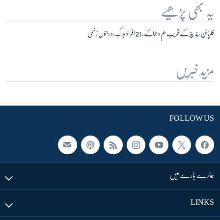
یہ بھی پڑھیے
فلپائن: چرچ کے قریب بم دھماکے ، 21 افراد ہلاک ، درجنوں زخمی
مزید خبریں
FOLLOW US
ہمارے بارے میں
LINKS