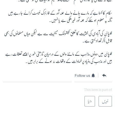
حکام کا کہنا ہے کہ مارے جانے والے حملہ آور کے فارنزک ٹیسٹ کرائے جا رہے ہیں
تاکہ یہ معلوم ہو سکے کہ حملہ آور غیر ملکی ہے یا نہیں۔
فلپائن کی آبادی کی اکثریت کا تعلق کیتھولک مسیحیت سے ہے لیکن وہاں مسلمانوں کی بھی
قابلِ ذکر تعداد بستی ہے۔
فلپائن میں دونوں مذاہب کے ماننے والوں کے درمیان تاریخی طور پر اچھے تعلقات رہے
ہیں اور مذہب کی بنیاد پر فسادات کے واقعات نہ ہونے کے برابر ہیں۔
Follow us
This item is part of
خبریں
دنیا