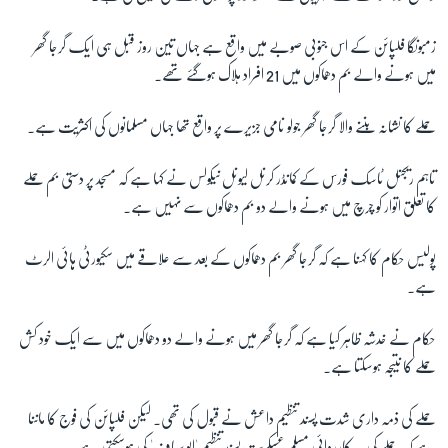
زمبونگا فلپائن کے اس جنوبی صوبے میں واقع ہے جہاں تین روز قبل ہی ایک گرجا گھر
زبان
میں ہونے والے بم دھماکوں میں 21 افراد ہلاک ہوگئے تھے۔
حملے کا نشانہ بننے والا گرجا گھر جولو نامی جزیرے پر واقع تھا جہاں مسلمانوں کی اکثریت ہے۔
تاہم ریجنل ٹاسک فورس کے کمانڈر کرنل لیونل نیکولس نے کہا ہے کہ مسجد پر دستی بم حملے
کا تعلق اتوار کو چرچ میں ہونے والے دو بم دھماکوں سے نہیں ہے۔
پولیس حکام کا کہنا ہے کہ گرجا گھر بم دھماکوں کے بعد سے علاقے میں سکیورٹی ہائی الرٹ
ہے۔
حکام نے خدشہ ظاہر کیا ہے کہ گرجا گھر میں ہونے والے دو دھماکوں میں سے ایک خود کش
حملے کا نتیجہ ہوسکتا ہے۔
حملے کی ذمہ داری شدت پسند تنظیم داعش نے قبول کی تھی۔ لیکن فلپائن کی فوج کا ماننا
ہے کہ حملے کی یہ کارروائی مسلم عسکریت پسند تنظیم 'ابو سیاف' کی ہوسکتی ہے۔