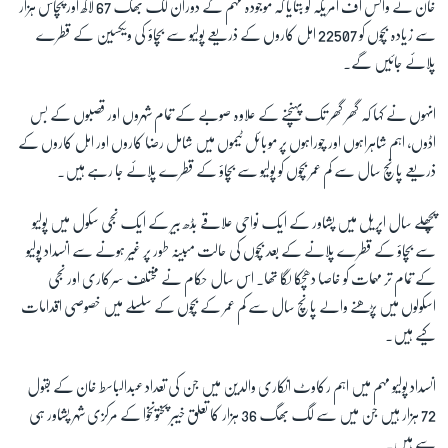
خان نے وائس آف امریکہ کو بتایا کہ موجودہ مہم کے دوران لگ بھگ 67 لاکھ اور پچاس ہزار
سے زیادہ بچوں کو 22507 اہل کاروں کے ذریعے پولیو سے بچاؤ کی ویکسین کے قطرے
پلائے جائیں گے۔
انہوں نے کہا کہ گھر گھر تک پہنچنے کے علاوہ صوبے کے تمام شہروں اور قصبوں کے بس
اڈوں، اہم شاہراہوں اور چوراہوں پر موبائل ٹیموں میں شامل رضا کاروں اور اہل کاروں کے
ذریعے پانچ سال سے کم عمر بچوں کو پولیو سے بچاؤ کے قطرے پلائے جا رہے ہیں۔
پچھلے سال اپریل میں پشاور کے ایک نواحی علاقے بڈھ بیر کے ایک نجی سکول میں پولیو
سے بچاؤ کے قطرے پلانے کے بعد بچوں کی حالت مبینہ طور پر غیر ہونے سے انسداد پولیو
کے تمام تر مہمات کو خاصا دھچکا لگا تھا۔ اس سال حکام نے مختلف سرکاری اور نجی
اسکولوں میں پڑھنے والے پانچ سال سے کم عمر کے بچوں کے سلسلے میں خصوصی اقدامات
کیے ہیں۔
انسداد پولیو مہم میں اہم رکاوٹ انکاری والدین میں جن کی تعداد عبدالباسط خان کے بقول
72 ہزار ہیں جن میں سے لگ بھگ 36 ہزار کا تعلق خیبر پختونخوا کے مرکزی شہر پشاور ہی
سے ہیں۔