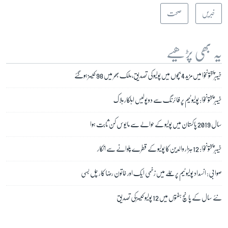
خبریں
صحت
یہ بھی پڑھیے
خیبرپختونخوا میں مزید 4 بچوں میں پولیو کی تصدیق، ملک بھر میں 98 کیسز ہوگئے
خیبر پختونخوا: پولیو ٹیم پر فائرنگ سے دو پولیس اہلکار ہلاک
سال 2019 پاکستان میں پولیو کے حوالے سے مایوس کن ثابت ہوا
خیبر پختونخوا: 12 ہزار والدین کا پولیو کے قطرے پلوانے سے انکار
صوابی: انسداد پولیو ٹیم پر حملے میں زخمی ایک اور خاتون رضا کار چل بسی
نئے سال کے پانچ ہفتوں میں 12 پولیو کیسز کی تصدیق