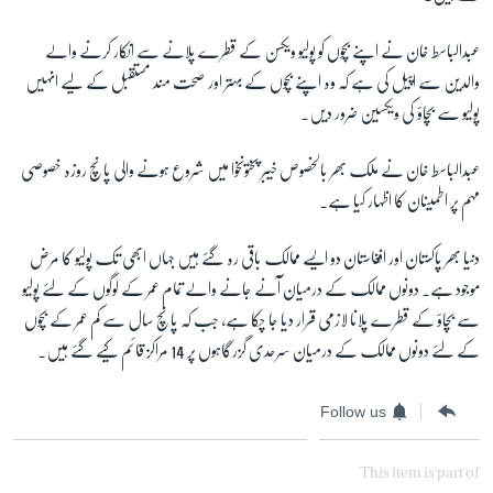
عبدالباسط خان نے اپنے بچوں کو پولیو ویکسن کے قطرے پلانے سے انکار کرنے والے
والدین سے اپیل کی ہے کہ وہ اپنے بچوں کے بہتر اور صحت مند مستقبل کے لیے انہیں
پولیو سے بچاؤ کی ویکسین ضرور دیں۔
عبدالباسط خان نے ملک بھر بالخصوص خیبر پختونخوا میں شروع ہونے والی پانچ روزہ خصوصی
مہم پر اطمینان کا اظہار کیا ہے۔
دنیا بھر پاکستان اور افغاستان دو ایسے ممالک باقی رہ گئے ہیں جہاں ابھی تک پولیو کا مرض
موجود ہے۔ دونوں ممالک کے درمیان آنے جانے والے تمام عمر کے لوگوں کے لئے پولیو
سے بچاؤ کے قطرے پلانا لازمی قرار دیا جا چکا ہے، جب کہ پانچ سال سے کم عمر کے بچوں
کے لئے دونوں ممالک کے درمیان سرحدی گزرگاہوں پر 14 مراکز قائم کیے گئے ہیں۔
Follow us
This item is part of