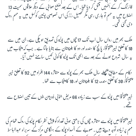
فائرنگ کر کے اُنہیں قتل کر دیا تھا۔ اس کے بعد ضلع صوابی کے دیگر علاقوں سمیت 13
اضلاع میں یہ مہم تو جاری رہی مگر تحصیل رزڑ کی اس خصوصی یونین کونسل میں یہ مہم روک
زبان
دی گئی تھی۔
ملک بھر میں رواں سال اب تک 17 بچوں میں پولیو کی تصدیق ہو چکی ہے، جن میں سے
10 کا تعلق خیبر پختونخوا، پانچ کا سندھ اور دو کا بلوچستان سے بتایا جاتا ہے۔ جب کہ پنجاب میں
یہ سال شروع ہونے کے بعد سے ابھی تک پولیو کا کوئی کیس سامنے نہیں آیا۔
حکام کے مطابق پچھلے سال ملک بھر کے پولیو سے متاثرہ 144 افراد میں 92 کا تعلق خیبر
پختونخوا، 30 کا تعلق سندھ، 12 کا بلوچستان اور 10 کا پنجاب سے تھا۔
خیبر پختونخوا میں پولیو کے سب سے زیادہ 66 مریض جنوبی ڈویژن بنوں کے تین اضلاع سے
تھے۔
خیبر پختونخوا میں پولیو سے متاثرہ بچوں کی بڑھتی ہوئی تعداد کو پیش نظر حکام پولیو کی روک تھام کی
مہم پر زیادہ توجہ دیتے ہیں۔ صوبے کے انسداد پولیو کے ہنگامی مرکز کے سربراہ عبدالباسط