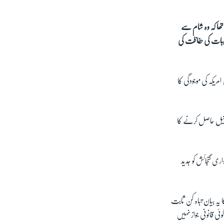
تھا کہ وہ شام سے
نصیبات کی حفاظت کی
ریکہ کی موجودگی کا
ھی تیل حاصل کرنے کا
ری گنجائش کو جدید
 یہ بیان تباہ کن ثابت
ئی قانونی جواز نہیں