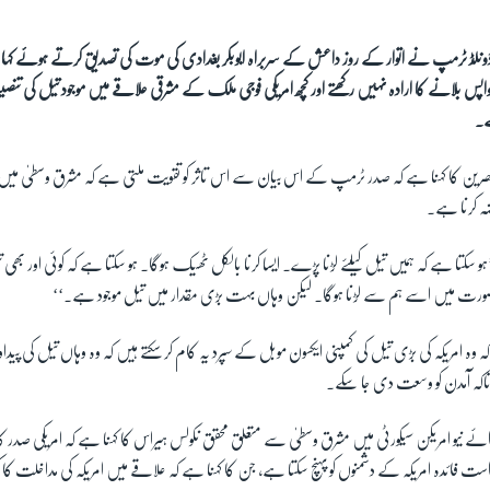
ڈونلڈ ٹرمپ نے اتوار کے روز داعش کے سربراہ ابوبکر بغدادی کی موت کی تصدیق کرتے ہوئے کہا 
و واپس بلانے کا ارادہ نہیں رکھتے اور کچھ امریکی فوجی ملک کے مشرقی علاقے میں موجود تیل کی ت
ے۔
صرین کا کہنا ہے کہ صدر ٹرمپ کے اس بیان سے اس تاثر کو تقویت ملتی ہے کہ مشرق وسطیٰ میں ام
ضہ کرنا ہے۔
’ہو سکتا ہے کہ ہمیں تیل کیلئے لڑنا پڑے۔ ایسا کرنا بالکل ٹھیک ہوگا۔ ہو سکتا ہے کہ کوئی اور ب
ی صورت میں اسے ہم سے لڑنا ہوگا۔ لیکن وہاں بہت بڑی مقدار میں تیل موجود ہے۔‘‘
وہ امریکہ کی بڑی تیل کی کمپنی ایکسون موبل کے سپرد یہ کام کر سکتے ہیں کہ وہ وہاں تیل کی پیداوا
اکہ آمدن کو وسعت دی جا سکے۔
ائے نیو امریکن سیکورٹی میں مشرق وسطیٰ سے متعلق محقق نکولس ہیراس کا کہنا ہے کہ امریکی صدر کا
ست فائدہ امریکہ کے دشمنوں کو پہنچ سکتا ہے، جن کا کہنا ہے کہ علاقے میں امریکہ کی مداخلت کا کو