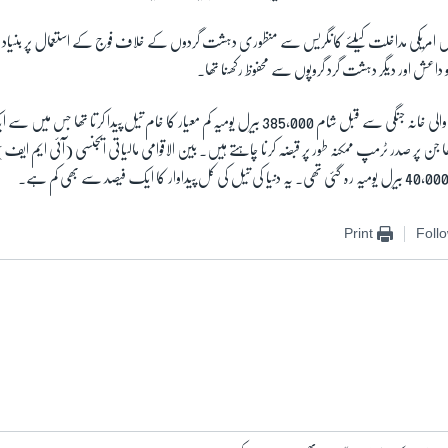
یں امریکی مداخلت کیلئے کانگریس سے منظوری دہشت گردوں کے خلاف فوج کے استعمال پر بنیاد پ
و داعش اور دیگر دہشت گرد گروپوں سے محفوظ رکھنا تھا۔
لی خانہ جنگی سے قبل شام
385,000
بیرل یومیہ کم معیار کا خام تیل پیدا کرتا تھا جس میں سے 
 جن پر صدر ٹرمپ ممکنہ طور پر قبضہ کرنا چاہتے ہیں۔ بین الاقوامی مالیاتی ایجنسی (آئی ایم ایف) کا
40,00
بیرل یومیہ رہ گئی تھی۔ یہ دنیا کی تیل کی کل پیداوار کا ایک فیصد سے بھی کم ہے۔
Print
Foll