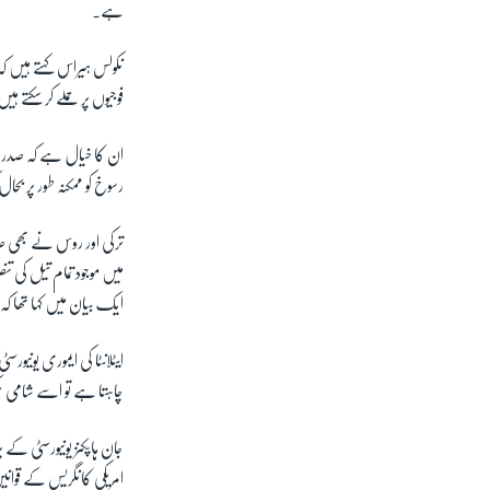
ہے۔
نکولس ہیراس کہتے ہیں 
فوجیوں پر حملے کر سکتے ہ
ان کا خیال ہے کہ صدر ٹ
رسوخ کو ممکنہ طور پر بح
ترکی اور روس نے بھی ص
میں موجود تمام تیل کی
ایک بیان میں کہا تھا کہ
ایٹلانٹا کی ایموری یونیو
چاہتا ہے تو اسے شامی 
جان ہاپکنز یونیورسٹی کے
امریکی کانگریس کے قوان