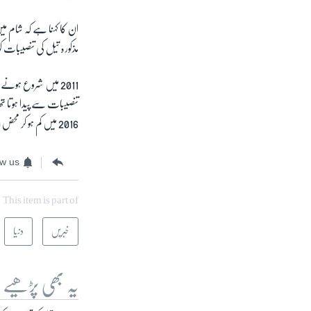
ان کا کہنا ہے کہ شام م
مذکورہ تیل کی تنصیبات ک
2011
میں شروع ہونے وا
تنصیبات سے پیدا ہوتا تھا
2016
میں کم ہو کر محض
0
ow us
This item is part of
خبریں
دنیا
یہ بھی پڑھیے