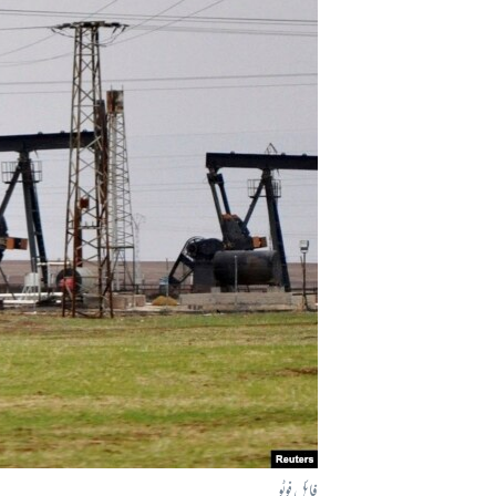
آرٹ
آزادیٔ صحافت
سائنس و ٹیکنالوجی
صحت
دلچسپ و عجیب
ویڈیوز
آڈیو
اسپیشل کوریج
اداریہ
فائل فوٹو