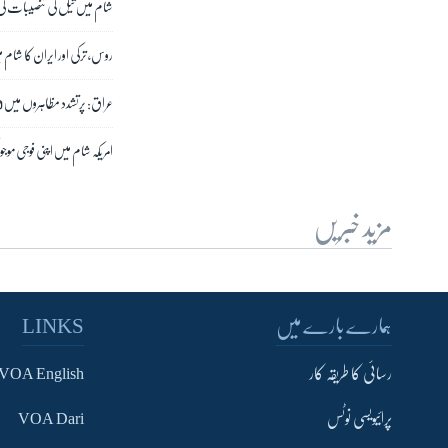
شام میں تیل کی تنصیبات کی ح
روس، ترکی اور ایران کا شام م
عراق: پرتشدد مظاہروں میں 50 افراد ہلاک، متعدد زخمی
امریکہ شام میں اپنی فوجی موجو
مزید خبریں
ہمارے بارے میں
LINKS
رسائی کا طریقہ کار
VOA English
پرائیویسی نوٹس
VOA Dari