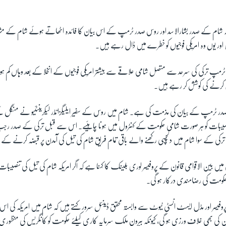
کہ شام کے صدر بشارالاسد اور روس صدر ٹرمپ کے اس بیان کا فائدہ اٹھاتے ہوئے شام کے مشر
یں اور یوں وہ امریکی فوجیوں کو خطرے میں ڈال رہے ہیں۔
رمپ ترکی کی سرحد سے متصل شامی علاقے سے بیشتر امریکی فوجیوں کے انخلا کے بعد وہاں کم ہوت
ال کرنے کی کوشش کر رہے ہیں۔
در ٹرمپ کے بیان کی مذمت کی ہے۔ شام میں روس کے سفیر ایلیگزانڈر لیکرینٹئیو نے منگل کے
 تنصیبات کو ہر صورت شامی حکومت کے کنٹرول میں ہونا چاہئیے۔ اس سے قبل ترکی کے صدر 
 ترکی کے سوا شام میں دلچسپی رکھنے والے باقی تمام فریق شام کی تیل کی آمدن پر قبضہ کرنے کے
رسٹی میں بین الاقوامی قانون کے پروفیسر لوری بلینک کا کہنا ہے کہ اگر امریکہ شام کی تیل کی تنصیبا
حکومت کی رضامندی درکار ہو گی۔
 پروفیسر اور مڈل ایسٹ انسٹی ٹیوٹ سے وابستہ محقق ڈینئل سرور کہتے ہیں کہ شام میں امریکہ کی ا
ین کی بھی خلاف ورزی ہو گی، کیونکہ بیرون ملک سرمایہ کاری کیلئے حکومت کو کانگریس کی منظور