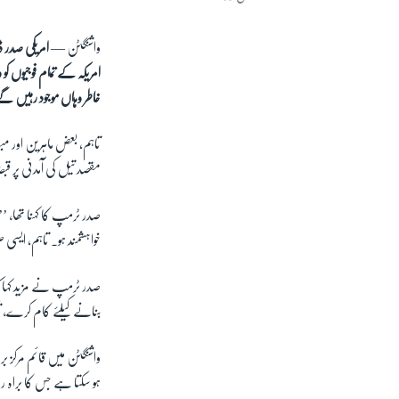
واشنگٹن —
امریکی صدر 
امریکہ کے تمام فوجیوں ک
خاطر وہاں موجود رہیں گ
تاہم, بعض ماہرین اور مب
مقصد تیل کی آمدنی پر قب
صدر ٹرمپ کا کہنا تھا، ’
خواہشمند ہو۔ تاہم, ایس
صدر ٹرمپ نے مزید کہا کہ 
بنانے کیلئے کام کرے، ت
واشنگٹن میں قائم مرکز بر
ہو سکتا ہے جس کا براہ را