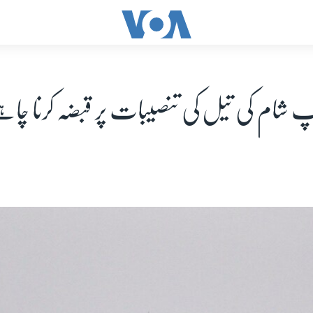
پ شام کی تیل کی تنصیبات پر قبضہ کرنا چاہ