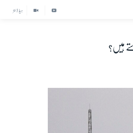
ہیڈ لائنز
تے ہیں؟