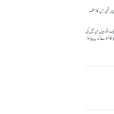
زیر تھی جس کا مقصد
ایک لاکھ بیرل ان تیل کی
 کہنا ہے کہ یہ پیداوار