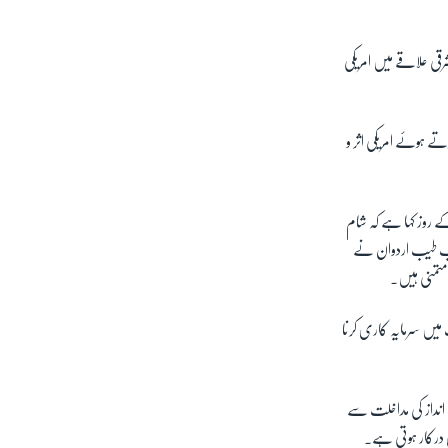
قی علاقے میں امریکی
ے ہوئے امریکی اثر و
 روز کہا ہے کہ شام
رجب طیب اردوان نے
 متمنی ہیں۔
ت میں سرمایہ کاری کرنا
س انداز کی مداخلت سے
ی درکار ہوتی ہے۔