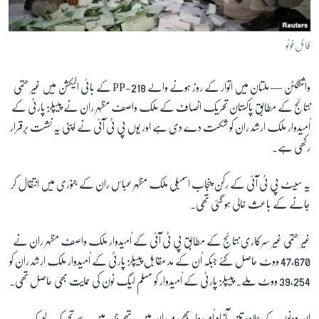
آرٹ
آزادیٔ صحافت
فائل فوٹو
سائنس و ٹیکنالوجی
واشنگٹن —
ملتان میں اتوار کے روز ہونے والے
PP-218
کے بائی الیکشن میں غیر حتمی
صحت
نتائج کے مطابق پاکستان تحریک انصاف کے ملک واصف مظہر ران نے پیپلز پارٹی کے
دلچسپ و عجیب
اُمیدوار ملک ارشد ران کو شکست دے دی ہے اور یوں پی ٹی آئی نے اپنی یہ نشست برقرار
ویڈیوز
رکھی ہے۔
آڈیو
یہ سیٹ پی ٹی آئی کے رکن پنجاب اسمبلی ملک مظہر عباس ران کے جنوری میں انتقال کر
اسپیشل کوریج
جانے کے باعث خالی ہو گئی تھی۔
اداریہ
غیر حتمی غیر سرکاری نتائج کے مطابق پی ٹی آئی کے اُمیدوار ملک واصف مظہر ران نے
Learning English
47,670
ووٹ حاصل کئے جبکہ اُن کے مد مقابل پیپلز پارٹی کے اُمیدوار ملک ارشد ران کو
39,254
ووٹ ملے۔ پیپلز پارٹی کے اُمیدوار کو مسلم لیگ نون کی حمایت بھی حاصل تھی۔
FOLLOW US
ان دونوں کے علاوہ تین آزاد اُمیدوار بھی میدان میں تھے جن میں سے تحریک لبیک