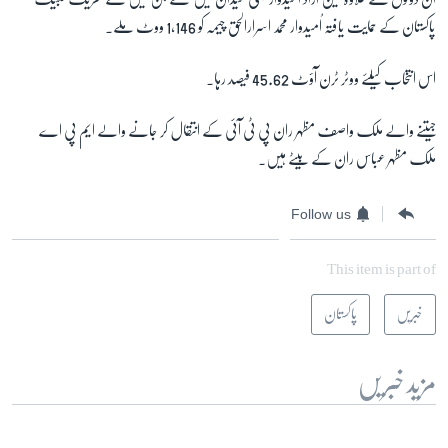
پاکستان کے حمایت یافتہ اُمیدوار محمد اسرارالحق چیمہ کو
1,146
ووٹ ملے۔
زبان
اس انتخاب کیلئے ووٹر ٹرن آؤٹ
45.62
فیصد رہا۔
جیتنے والے ملک واصف مظہر ران پی ٹی آئی کے انتقال کر جانے والے ایم پی اے
ملک مظہر عباس ران کے بیٹے ہیں۔
Follow us
This item is part of
خبریں
پاکستان
مزید خبریں