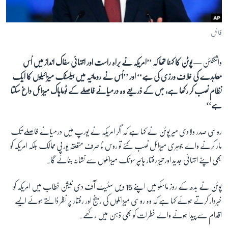
آرٹ
آزادیٔ صحافت
فائل
سائنس و ٹیکنالوجی
واشنگٹن —
پوٹن کا کہنا تھا کہ ’’امریکہ نے براہ راست اور انتہائی سفاک انداز میں اُس
صحت
معاہدے کی خلاف ورزی کی ہے‘‘ اور ’’اُس نے رومانیہ میں بیلسٹک میزائیلوں کا ایک
دلچسپ و عجیب
نظام نصب کر رکھا ہے، جس کے ذریعے وہ درمیانے فاصلے کے ٹوماہاک میزائل داغ سکتا
ویڈیوز
ہے‘‘
آڈیو
روسی صدر ولادی میر پوٹن نے کہا ہے کہ اگر امریکہ نے یورپ میں درمیانے فاصلے تک
اسپیشل کوریج
مار کرنے والے جوہری میزائل نصب کئے تو روس نا صرف متعلقہ یورپی ممالک بلکہ امریکہ کو
اداریہ
بھی اپنے انتہائی جدید اور تیز رفتار ہائپر سونک میزائلوں سے نشانہ بنائے گا۔
Learning English
پوٹن نے بدھ کے روز ماسکو میں اپنے
15
ویں سٹیٹ آف دی نیشن خطاب میں امریکہ کو
خبردار کرتے ہوئے کہا ہے کہ وہ روسی میزائلوں کی رینج اور رفتار پر نظر ڈالتے ہوئے ایسے
FOLLOW US
اقدام سے پیدا ہونے والے خطرات کو بھی ذہن میں رکھے۔