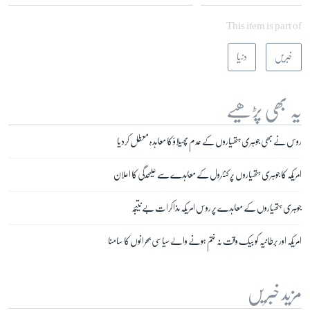
This item is part of
خبریں
دنیا
یہ بھی پڑھیے
روس نے بھی جوہری ہتھیاروں کے عدم پھیلاؤ کا معاہدہ معطل کردیا
امریکہ کا جوہری ہتھیاروں پر کنٹرول کے معاہدے سے علیحدگی کا اعلان
جوہری ہتھیاروں کے معاہدے پر روس امریکہ مذاکرات بے نتیجہ
امریکہ اور برطانیہ کو بیک وقت نہ ختم ہونے والے سیاسی بحرانوں کا سامنا
مزید خبریں