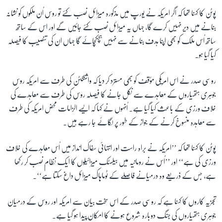
پوٹن کا کہنا تھا کہ اگر امریکہ نے یورپ میں مذکورہ میزائل نصب کئے تو روس اُن ملکوں کو نشانہ
بنانے میں دیر نہیں کرے گا، جہاں یہ میزائل نصب کئے جائیں گے اور اس کے ساتھ
زبان
ساتھ اُس ملک کو بھی اپنا ہدف بنانے سے نہیں ہچکچائے گا جہاں ان کی تنصیب کا فیصلہ
کیا گیا ہو۔
روسی صدر نے اس امریکی مؤقف کو بھی مسترد کر دیا کہ واشنگٹن کی طرف سے امریکہ روس
جوہری ہتھیاروں کے معاہدے سے نکل جانے کا فیصلہ روس کی طرف سے معاہدے کی
خلاف ورزی کے باعث کیا گیا ہے۔ اُنہوں نے کہا کہ ایسے الزامات محض امریکہ کی طرف
سے معاہدہ منسوخ کرنے کے جواز کے طور پر لگائے جا رہے ہیں۔
پوٹن کا کہنا تھا کہ ’’امریکہ نے براہ راست اور انتہائی سفاک انداز میں اُس معاہدے کی خلاف
ورزی کی ہے‘‘ اور ’’اُس نے رومانیہ میں بیلسٹک میزائیلوں کا ایک نظام نصب کر رکھا
ہے، جس کے ذریعے وہ درمیانے فاصلے کے ٹوماہاک میزائل داغ سکتا ہے‘‘۔
تجزیہ کاروں کا کہنا ہے کہ روسی صدر کے اس سخت بیان سے امریکہ اور روس کے درمیان
جوہری ہتھیاروں کی جنگ دوبارہ شروع ہونے کا امکان پیدا ہو گیا ہے۔