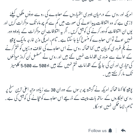
امریکہ اور روس کے درمیان جوہری ہتھیاروں کے معاہدے کی رو سے دونوں ملکوں کیلئے
لازمی ہے کہ وہ اختلافات پیدا ہونے کی صورت میں کم سے کم چھ ماہ تک مزاکرات کریں اور
یوں ان اختلافات کو دور کرنے کی کوشش کریں۔ اگر یہ اختلافات ان مزاکرات کے باوجود دور
نہیں ہوتے تو اس معاہدے کو منسوخ کیا جا سکتا ہے۔ تاہم، امریکی وزیر خارجہ مائیک پومپیو
نے یکم فروری کو بیان میں کہا تھا کہ روس نے اس معاہدے کی خلاف ورزیوں کو ختم کرنے
کے حوالے سے ضروری اقدامات نہیں کئے ہیں اور روس نے مسلسل اُن کروز میزائلوں
کی تیاری اور اُن کی جانچ کے اقدامات ختم نہیں کئے ہیں جو
500
سے
5,500
کلومیٹر
تک مار کر سکتے ہیں۔
پومپیو کا کہنا تھا کہ امریکہ نے گزشتہ چھ برسوں کے دوران
30
سے زیادہ مرتبہ اعلیٰ ترین سطح پر
روسی اہلکاروں کے ساتھ بات چیت کے ذریعے اس معاہدے کو بچانے کی کوشش کی ہے۔
تاہم، ایسا ممکن نہیں ہوسکا۔
Follow us