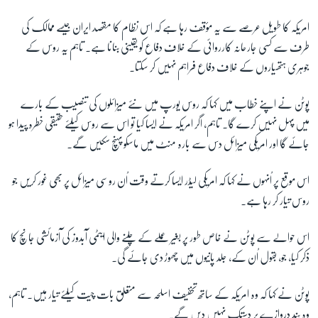
امریکہ کا طویل عرصے سے یہ مؤقف رہا ہے کہ اس نظام کا مقصد ایران جیسے ممالک کی
طرف سے کسی جارحانہ کارروائی کے خلاف دفاع کو یقینی بنانا ہے۔ تاہم یہ روس کے
جوہری ہتھیاروں کے خلاف دفاع فراہم نہیں کر سکتا۔
پوٹن نے اپنے خطاب میں کہا کہ روس یورپ میں نئے میزائلوں کی تنصیب کے بارے
میں پہل نہیں کرے گا۔ تاہم، اگر امریکہ نے ایسا کیا تو اس سے روس کیلئے حقیقی خطرہ پیدا ہو
جائے گا اور امریکی میزائل دس سے بارہ منٹ میں ماسکو پہنچ سکیں گے۔
اس موقع پر اُنہوں نے کہا کہ امریکی لیڈر ایسا کرتے وقت اُن روسی میزائل پر بھی غور کریں جو
روس تیار کر رہا ہے۔
اس حوالے سے پوٹن نے خاص طور پر بغیر عملے کے چلنے والی ایٹمی آبدوز کی آزمائشی جانچ کا
ذکر کیا، جو، بقول اُن کے، جلد پانیوں میں چھوڑ دی جائے گی۔
پوٹن نے کہا کہ وہ امریکہ کے ساتھ تخفیف اسلحہ سے متعلق بات چیت کیلئے تیار ہیں۔ تاہم،
وہ بند دروازے پر دستک نہیں دیں گے۔