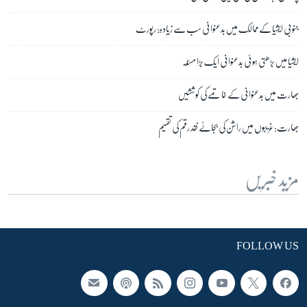
جنوبی ایشیا کے ممالک میں بدعنوانی سب سے زیادہ: رپورٹ
ایشیا میں بڑھتی ہوئی بدعنوانی ایک بڑا مسئلہ
بھارت میں بدعنوانی کے خاتمے کی کوششیں
بھارت: غریبوں میں راشن کی بجائے نقد رقم کی تقسیم
مزید خبریں
FOLLOW US