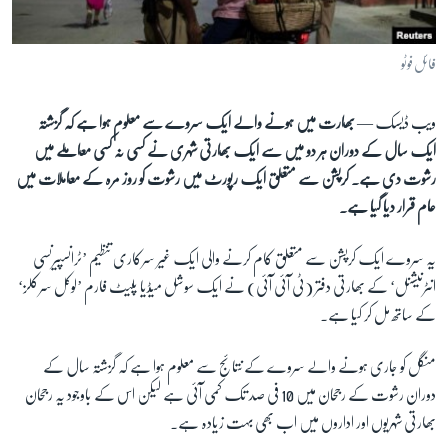
آرٹ
آزادیٔ صحافت
فائل فوٹو
سائنس و ٹیکنالوجی
ویب ڈیسک —
بھارت میں ہونے والے ایک سروے سے معلوم ہوا ہے کہ گزشتہ
صحت
ایک سال کے دوران ہر دو میں سے ایک بھارتی شہری نے کسی نہ کسی معاملے میں
دلچسپ و عجیب
رشوت دی ہے۔ کرپشن سے متعلق ایک رپورٹ میں رشوت کو روز مرہ کے معاملات میں
ویڈیوز
عام قرار دیا گیا ہے۔
آڈیو
یہ سروے
ایک کرپشن سے متعلق کام کرنے والی ایک غیر سرکاری تنظیم ’
ٹرانسپیرنسی
اسپیشل کوریج
انٹرنیشنل‘ کے بھارتی دفتر (ٹی آئی آئی) نے ایک سوشل میڈیا پلیٹ فارم ’لوکل سرکلز‘
اداریہ
کے ساتھ مل کر کیا ہے۔
Learning English
منگل کو جاری ہونے والے سروے کے نتائج سے معلوم ہوا ہے کہ گزشتہ سال کے
دوران رشوت کے رجحان میں 10 فی صد تک کمی آئی ہے لیکن اس کے باوجود یہ رجحان
FOLLOW US
بھارتی شہریوں اور اداروں میں اب بھی بہت زیادہ ہے۔