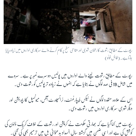
رپورٹ کے مطابق رشوت کا رجحان شہری اور مقامی سطح پر کام کرنے والے سرکاری اداروں میں زیادہ پایا
جاتا ہے۔ (فائل فوٹو)
رپورٹ کے مطابق رشوت لینے والے اداروں میں
پولیس دوسرے نمبر پر ہے۔ سروے
میں شامل 19 فی صد لوگوں نے بتایا ہے کہ انہوں نے زیادہ تر پولیس کو رشوت دی۔
اس کے علاوہ متعدد لوگوں نے ٹیکس ڈیپارٹمنٹ، ٹرانسپورٹ آفس، میونسپل کارپوریشن اور
دیگر شہری سرکاری اداروں میں رشوت دی۔
رپورٹ میں کہا گیا ہے کہ بھارتی حکومت نے کرپشن اور رشوت کے خلاف کریک ڈاؤن کی
کوشش کی ہے اور اسی ضمن میں گزشتہ سال انسدادِ بدعنوانی بل میں ترمیم بھی کی گئی۔