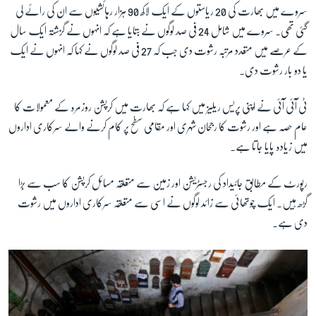
سروے میں بھارت کی 20 ریاستوں کے ایک لاکھ 90 ہزار رہائشیوں سے ان کی رائے لی
گئی تھی۔ سروے میں شامل 24 فی صد لوگوں نے بتایا ہے کہ انہوں نے گزشتہ ایک سال
کے عرصے میں متعدد مرتبہ رشوت دی جب کہ 27 فی صد لوگوں نے کہا کہ انہوں نے ایک
یا دو بار رشوت دی۔
ٹی آئی آئی نے اپنی پریس ریلیز میں کہا ہے کہ بھارت میں کرپشن روزمرہ کے معمولات کا
عام حصہ ہے اور رشوت کا رجحان
شہری اور مقامی سطح پر کام کرنے والے سرکاری اداروں
میں زیادہ پایا جاتا ہے۔
رپورٹ کے مطابق جائیداد کی رجسٹریشن اور زمین سے متعلقہ مسائل کرپشن کا سب سے بڑا
گڑھ ہیں۔ ایک چوتھائی سے زائد لوگوں نے اسی سے متعلقہ سرکاری اداروں میں رشوت
دی ہے۔