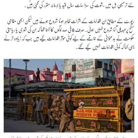
نئے ترمیمی بل میں رشوت کی سزا سات سال قید یا جرمانہ مقرر کی گئی ہیں۔
رپورٹ کے مطابق ان اقدامات کے اثرات ظاہر ہونا شروع ہوئے ہیں لیکن ابھی مقامی
سطح پر تبدیلی آنا شروع نہیں ہوئی۔ صرف 6 فی صد لوگوں کا کہنا تھا کہ ان کی شہری یا ریاستی
حکومت نے بدعنوانی کے خاتمے کے لیے کوئی مؤثر اقدامات کیے ہیں جب کہ زیادہ تر نے
یہی کہا کہ کوئی اقدامات نہیں کیے گئے۔