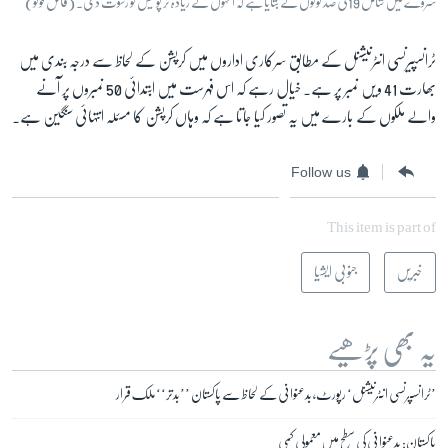
سروے میں شامل 19 فی صد لوگوں نے بتایا ہے کہ انہوں نے زیادہ تر پولیس کو رشوت دی۔ (فائل فوٹو)
ٹرانسپیرنسی انٹرنیشنل کے مطابق سرکاری اداروں میں کرپشن کے لحاظ سے درجہ بندی میں
بھارت 41 ویں نمبر پر ہے۔ خیال رہے کہ اس فہرست میں ابتدائی 50 نمبروں پر آنے
والے ملکوں کے بارے میں یہ تصور کیا جاتا ہے کہ وہاں کرپشن کا مسئلہ انتہائی سنگین ہے۔
Follow us
This item is part of
خبریں
جنوبی ایشیا
یہ بھی پڑھیے
’ٹرانسپرنسی انٹرنیشنل‘ رپورٹ، بدعنوانی کے لحاظ سے پاکستان ’’بدتر‘‘ ملک قرار
پاکستان: بدعنوانی کی سطح میں معمولی کمی