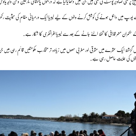
پر کئی تصاویر پوسٹ کی گئی ہیں جن میں دکھایاگیا ہے کہ درجنوں پاکستانی تارکینِ وطن وئیر ہاؤ
 سے یورپ میں داخل ہونے کی کوشش کرنے والوں کے لیے لیبیا ایک درمیانی مقام کی حیثیت رک
مران معمر قذافی کا تختہ الٹے جانے کے بعد سے لیبیا افراتفری کا شکار ہے۔
میں گزشتہ ایک عشرے میں مشرقی اور مغربی حصوں میں زیادہ تر متحارب حکومتیں قائم رہی ہیں ج
حکومتوں کی حمایت حاصل رہی ہے۔