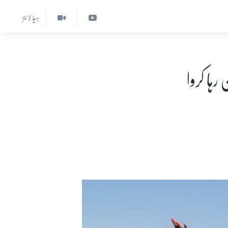
ہیڈ لائنز
ہا کروا