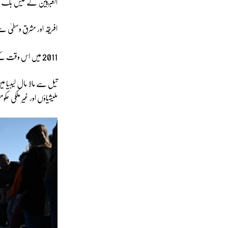
العبریین کے فیس بک پیج 
افریقہ اور مشرقِ وسطیٰ
2011
میں اس وقت کے حک
تیل سے مالا مال لیبیا 
ملیشیاؤں اور غیر ملکی 