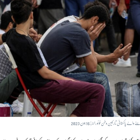
الے پاکستانی تارکینِ وطن فوٹو رائٹرز 16 جون 2023