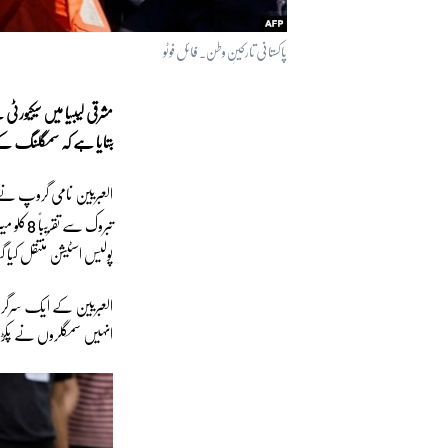
پاکستانی تارکینِ وطن۔ فائل فوٹو
مشرقی لیبیا میں سیکیورٹی
بتایا ہے کہ سمگلنگ کے 
العبریین نامی گروپ نے جو
8
تبروک سے تقریباً
کلو می
پولیس اسٹیشن منتقل کیا گی
العبریین کے ایک سرگرم ک
انہیں سمگلروں نے پکڑ لی