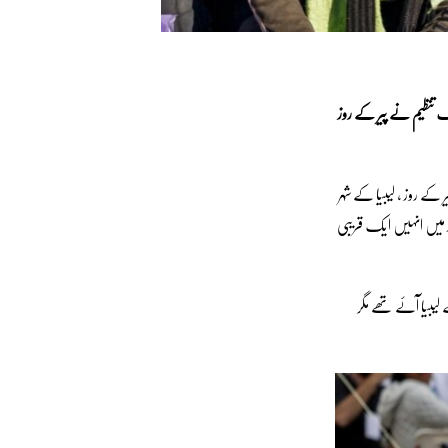
یک تنظیم نے پیر کے روز
 کے روز ، لیبیا کے شہر
عد میں انہیں ایک قریبی
لیبیا آئے تھے مگر