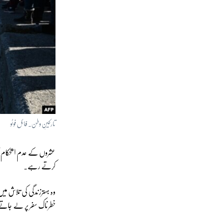
تارکینِ وطن۔ فائل فوٹو
عشروں کے عدم استحکام کا
کرتے رہے۔
وہ بہترزندگی کی تلاش میں
خطرناک سفر پر لے جات