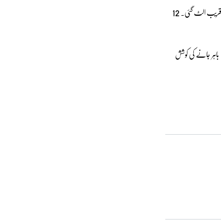
12
 قریب الٹ گئی۔
باہر جانے کی کوشش