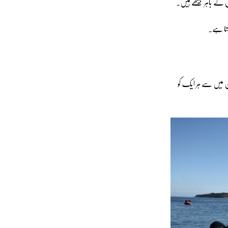
س کے باہر بیٹھے ہیں۔
ھتا ہے۔
ن میں سے ہر ایک کو