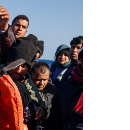
آرٹ
آزادیٔ صحافت
سائنس و ٹیکنالوجی
صحت
دلچسپ و عجیب
ویڈیوز
آڈیو
اسپیشل کوریج
اداریہ