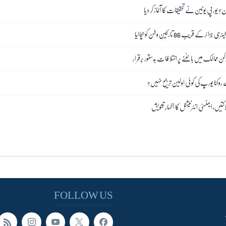
ن؟ یورپی یونین نے تحقیقات کا آغاز کر دیا
قریب 86 تارکینِ وطن کو بچالیا
رکن ممالک میں بانٹنے پر اختلافات بدستور برقرار
سے روکنا یورپ کی کوئی اولین ترجیح نہیں؟
تیں، ایمنسٹی انٹرنیشنل کا اظہارِ تشویش
FOLLOW US