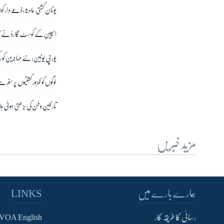
یونان کشتی حادثہ، ذمے دار کو
اسپین کے کوسٹ گارڈ نے کینری جزائر کے 
یورپی یونین: نئے مہاجرین کو 
لوگوں کو کمزور کشتیوں پر سفر 
تارکینِ وطن کی بڑھتی ہوئی ہلاک
مزید خبریں
ہمارے بارے میں
LINKS
رسائی کا طریقہ کار
VOA English