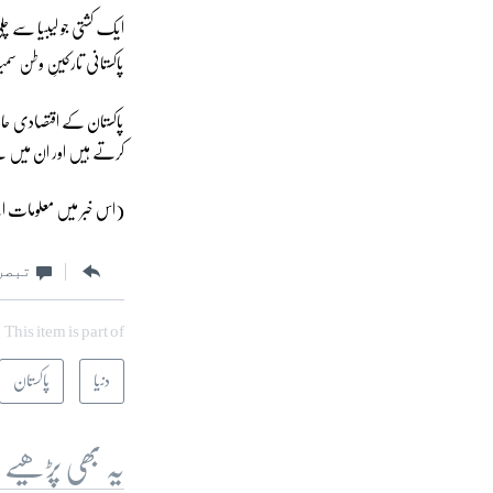
ایک کشتی جو لیبیا سے چل
پاکستانی تارکینِ وطن 
پاکستان کے اقتصادی حال
کرتے ہیں اور ان میں س
(اس خبر میں معلومات 
تبصر
This item is part of
دنیا
پاکستان
یہ بھی پڑھیے