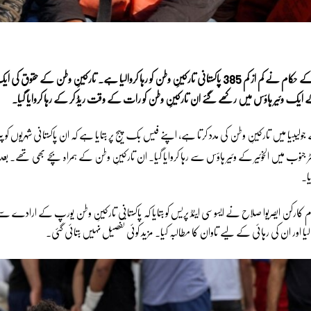
385
 کے حکام نے کم از کم
پاکستانی تارکینِ وطن کو رہا کروالیا ہے۔ تارکینِ وطن کے حقوق کی ا
ایک وئیر ہاؤس میں رکھے گئے ان تارکینِ وطن کو رات کے وقت ریڈ کر کے رہا کروایا گیا۔
لیبیا میں تارکینِ وطن کی مدد کرتا ہے، اپنے فیس بک پیج پر بتایا ہے کہ ان پاکستانی شہریوں کو پیر
ٹر جنوب میں الخوئیر کے وئیر ہاؤس سے رہا کروایا گیا۔ ان تارکینِ وطن کے ہمراہ بچے بھی تھے۔ ب
ا۔
ارکن ایصریوا صلاح نے ایسوسی ایٹڈ پریس کو بتایا کہ پاکستانی تارکینِ وطن یورپ کے ارادے سے 
ا اور ان کی رہائی کے لیے تاوان کا مطالبہ کیا۔ مزید کوئی تفصیل نہیں بتائی گئی۔