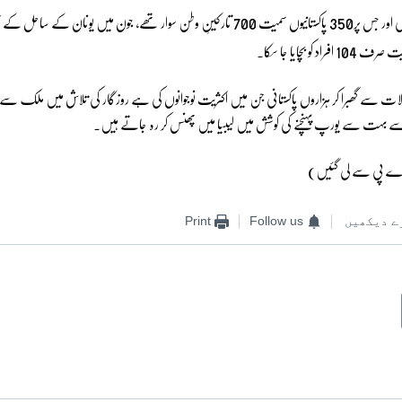
700
350
ی اور جس پر
پاکستانیوں سمیت
تارکینِ وطن سوار تھے، جون میں یونان کے ساحل کے
104
سمیت صرف
افراد کو بچایا جا سکا۔
ات سے گھبرا کر ہزاروں پاکستانی جن میں اکثریت نوجوانوں کی ہے روزگار کی تلاش میں ملک سے 
ے بہت سے یورپ پہنچنے کی کوشش میں لیبیا میں پھنس کر رہ جاتے ہیں۔
اے پی سے لی گئیں)
ے دیکھیں
Follow us
Print