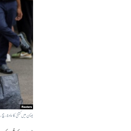
یونان میں کشتی کا حادثہ، بچ رہنے و