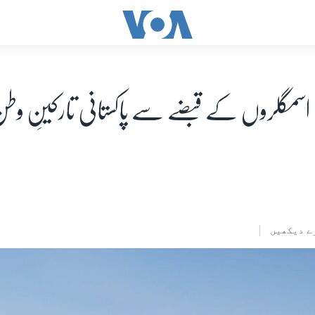
ی اسمگلروں کے قبضے سے پاکستانی تارکینِ وطن ر
ے دیکھیں