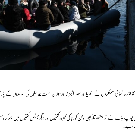
 فائدہ انسانی سمگلروں نے اٹھایا اور مصر، الجزائر اور سوڈان سمیت چھ ملکوں کی سرحدوں کے پار 
 یورپ جانے کے خواہشمند تارکینِ وطن کو ربڑ کی کمزور کشتیوں اور دیگر ناقص کشتیوں میں بھر کر و
ے رہے۔