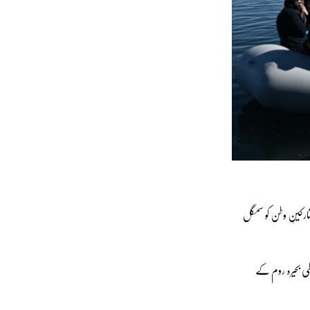
تارکینِ وطن کو سمگل
سطی بحیرہ روم کے