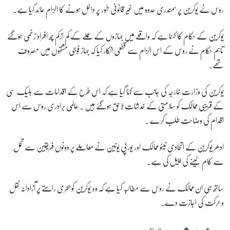
روس نے یوکرین پر سمندری حدوو میں غیر قانونی طور پر داخل ہونے کا الزام عائد کیا ہے۔
زبان
یوکرین کے حکام کا کہنا ہے کہ واقعے میں جہازوں کے عملے کے کم ازکم چھ افراد زخمی ہوگئے
تاہم حکام نے روس کے اس الزام سے قطعی انکار کیا کہ جہاز فوجی مشقوں میں مصروف
تھے۔
یوکرین کی وزارت خارجہ کی جانب سے کہا گیا ہے کہ اس طرح کے اقدامات سے بلیک سی
کے قریبی ممالک کو سلامتی کے خدشات لاحق ہوگئے ہیں ۔ عالمی برادری روس سے اس
اقدام کی وضاحت طلب کرے ۔
ادھر یوکرین کے اتحادی نیٹو ممالک اور یورپی یونین نے معاملے پر دونوں فریقین سے تحمل
سے کام لینے کی اپیل کی ہے۔
ساتھ ہی ان ممالک نے روس سے مطالبہ کیا ہے کہ وہ یوکرین کو بحری راستے پر آزادانہ نقل
و حرکت کی اجازت دے۔