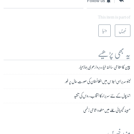
Follow us
This item is part of
خبریں
دنیا
یہ بھی پڑھیے
چین کا مقامی ساختہ طیارہ بردار بحری جہاز تیار
نیٹو سربراہی اجلاس میں افغانستان کی صورتِ حال پر غور
انٹرپول کے نئے سربراہ کا انتخاب، روس کی تنقید
مبینہ کیمیائی حملے میں متعدد شامی زخمی
مزید خبریں