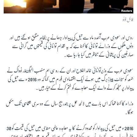
آرٹ
آزادیٔ صحافت
فائل فوٹو
سائنس و ٹیکنالوجی
روس اور سعودی عرب آئندہ ماہ سے تیل کی پیداوار بڑھانے پر بظاہر متفق ہو گئے ہیں اور
صحت
دنوں ملکوں کے وزرائے توانائی کا کہنا ہے کہ یہ اقدام توانائی کی قیمتوں میں گرانی سے
دلچسپ و عجیب
صارفین کی پریشانی کے تناظر میں کیا جا رہا ہے۔
ویڈیوز
سعودی عرب کے وزیرتوانائی خالد الفلاح اور ان کے روسی ہم منصب الیگزینڈر نوواک نے
آڈیو
جمعہ کو سینٹ پیٹرزبرگ میں ہوئے ایک اقتصادی فورم میں کہا کہ وہ 2016ء سے تیل کی
اسپیشل کوریج
پیداوار پر منجمد کرنے والے ایک معاہدے کو ختم کرنے کے تیار ہیں۔
اداریہ
وزراء کا کہنا تھا کہ اس بارے میں لائحہ عمل پر بتدریج سال کے دوسری ششماہی تک مکمل
Learning English
ہوگا۔
FOLLOW US
2016ء میں تیل کی پیداوار کو محدود کرنے کا یہ معاہدہ عالمی منڈی میں تیل کی قیمت کو 30
ڈالر فی بیرل سے نیچے جانے سے روکنا تھا جس کے بعد اس قیمت میں استحکام اور بہتری