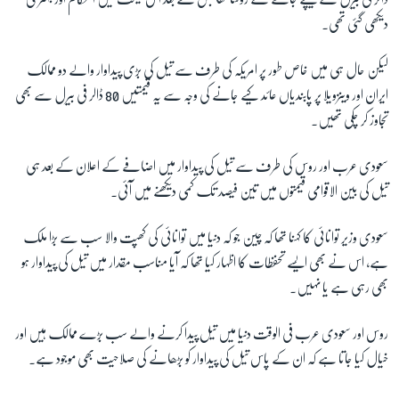
دیکھی گئی تھی۔
زبان
لیکن حال ہی میں خاص طور پر امریکہ کی طرف سے تیل کی بڑی پیداوار والے دو ممالک
ایران اور وینزویلا پر پابندیاں عائد کیے جانے کی وجہ سے یہ قیمتیں 80 ڈالر فی بیرل سے بھی
تجاوز کر چکی تھیں۔
سعودی عرب اور روس کی طرف سے تیل کی پیداوار میں اضافے کے اعلان کے بعد ہی
تیل کی بین الاقوامی قیمتوں میں تین فیصد تک کمی دیکھنے میں آئی۔
سعودی وزیر توانائی کا کہنا تھا کہ چین جو کہ دنیا میں توانائی کی کھپت والا سب سے بڑا ملک
ہے، اس نے بھی ایسے تحفظات کا اظہار کیا تھا کہ آیا مناسب مقدار میں تیل کی پیداوار ہو
بھی رہی ہے یا نہیں۔
روس اور سعودی عرب فی الوقت دنیا میں تیل پیدا کرنے والے سب بڑے ممالک ہیں اور
خیال کیا جاتا ہے کہ ان کے پاس تیل کی پیداوار کو بڑھانے کی صلاحیت بھی موجود ہے۔