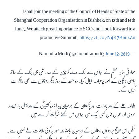
I shall join the meeting of the Council of Heads of State of the
زبان
Shanghai Cooperation Organisation in Bishkek, on 13th and 14th
June. We attach great importance to SCO and I look forward to a
productive Summit.
https://t.co/N4K7BnuzZu
June 12, 2019
— Narendra Modi (@narendramodi)
بھارتی وزیر اعظم نے اجلاس سے الگ ہٹ کر چین کے صدر شی جن پنگ کے ساتھ
باہمی دلچسپی کے امور پر تبادلہ خیال کیا۔ وہ جمعہ کے روز دیگر رہنماؤں سے بھی مذاکرات
کریں گے۔
پلوامہ حملے کے بعد بھارت اور پاکستان کے درمیان پیدا شدہ کشیدگی کے بعد پہلی بار نریندر
مودی اور عمران خان کسی ایک ہی اجلاس میں اکھٹے شرکت کر رہے ہیں۔
لیکن اس موقع پر دونوں رہنماؤں کے درمیان باضابطہ طور پر کوئی ملاقات طے نہیں ہے۔