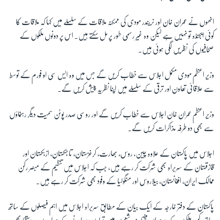
انھوں نے عمران خان اور نریندر مودی کی ممکنہ ملاقات کے سلسلے میں کہا کہ ملاقات کا
کوئی ایجنڈہ تو نہیں ہے لیکن وہ غیر رسمی طور پر مل سکتے ہیں۔ اس پر دونوں ملکوں کے
صحافیوں کی نظریں لگی ہوئی ہیں۔
وزیر اعظم مودی مکمل اجلاس سے خطاب کریں گے جس میں وہ ایس سی او فورم کے توسط
سے علاقائی تعاون اور ترقی کے سلسلے میں اپنا نظریہ پیش کریں گے۔
وزیر اعظم عمران خان اجلاس سے خطاب کریں گے اور روسی صدر پوٹن سمیت دیگر رہنماؤں
سے بھی دو طرفہ مذاکرات کریں گے۔
اجلاس میں پاکستان کے علاوہ چین، روس، بھارت، کرغزستان، تاجکستان، ازبکستان اور
قازقستان کے سربراہ بھی شرکت کر رہے ہیں، جب کہ اجلاس میں تنظیم کے مبصر رکن
ممالک ایران، افغانستان، بیلاروس اور منگولیا کے وفود بھی شرکت کر رہے ہیں۔
پاکستان کے دفتر خارجہ کے ایک بیان کے مطابق سربراہ اجلاس میں اہم فیصلوں کے ساتھ