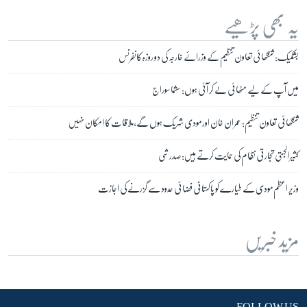
یہ بھی پڑھیے
بشکیک: شنگھائی تعاون تنظیم کے وزرائے خارجہ کی دو روزہ کانفرنس
میں آپ کے لیے مٹھائی لے کر آئی ہوں: سشما سوراج
شنگھائی تعاون تنظیم: عمران خان اور مودی شریک ہوں گے، ملاقات کا امکان نہیں
کثیرالجہتی تجارتی نظام کی حمایت کرتے ہیں: صدر شی
وزیر اعظم مودی کے طیارے کو پاکستانی فضائی حدود سے گزرنے کی اجازت
مزید خبریں
FOLLOW US