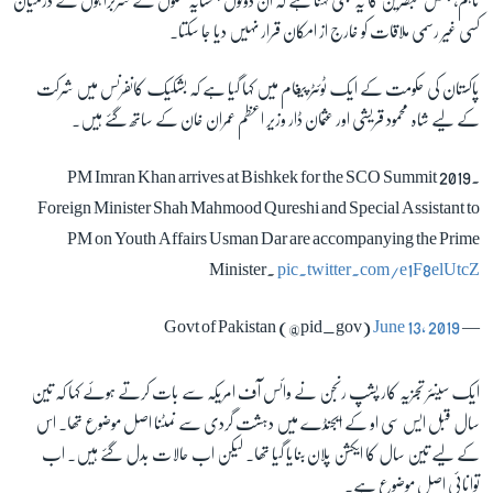
تاہم، بعض مبصرین کا یہ بھی کہنا ہے کہ ان دونوں ہمسایہ ملکوں کے سربراہوں کے درمیان
کسی غیر رسمی ملاقات کو خارج از امکان قرار نہیں دیا جا سکتا۔
پاکستان کی حکومت کے ایک ٹوئٹر پیغام میں کہا گیا ہے کہ بشکیک کانفرنس میں شرکت
کے لیے شاہ محمود قریشی اور عثمان ڈار وزیر اعظم عمران خان کے ساتھ گئے ہیں۔
PM Imran Khan arrives at Bishkek for the SCO Summit 2019.
Foreign Minister Shah Mahmood Qureshi and Special Assistant to
PM on Youth Affairs Usman Dar are accompanying the Prime
Minister.
pic.twitter.com/e1F8elUtcZ
June 13, 2019
— Govt of Pakistan (@pid_gov)
ایک سینئر تجزیہ کار پشپ رنجن نے وائس آف امریکہ سے بات کرتے ہوئے کہا کہ تین
سال قبل ایس سی او کے ایجنڈے میں دہشت گردی سے نمٹنا اصل موضوع تھا۔ اس
کے لیے تین سال کا ایکشن پلان بنایا گیا تھا۔ لیکن اب حالات بدل گئے ہیں۔ اب
توانائی اصل موضوع ہے۔