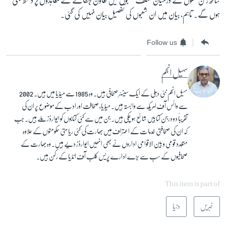
ساتھ رکن ملکوں کے درمیان مختلف شعبوں میں تعاون بڑھانے کے معاہدوں پر دستخط بھی
ہوں گے۔ تاہم، بیان میں ان شعبوں کی تفصیل بیان نہیں کی گئی۔
Follow us
سہیل انجم
سہیل انجم نئی دہلی کے ایک سینئر صحافی ہیں۔ وہ 1985 سے میڈیا میں ہیں۔ 2002
سے وائس آف امریکہ سے وابستہ ہیں۔ میڈیا، صحافت اور ادب کے موضوع پر ان کی
تقریباً دو درجن کتابیں شائع ہو چکی ہیں۔ جن میں سے کئی کتابوں کو ایوارڈز ملے ہیں۔ جب
کہ ان کی صحافتی خدمات کے اعتراف میں بھارت کی کئی ریاستی حکومتوں کے علاوہ
متعدد قومی و بین الاقوامی اداروں نے بھی انھیں ایوارڈز دیے ہیں۔ وہ بھارت کے
صحافیوں کے سب سے بڑے ادارے پریس کلب آف انڈیا کے رکن ہیں۔
This item is part of
خبریں
دنیا