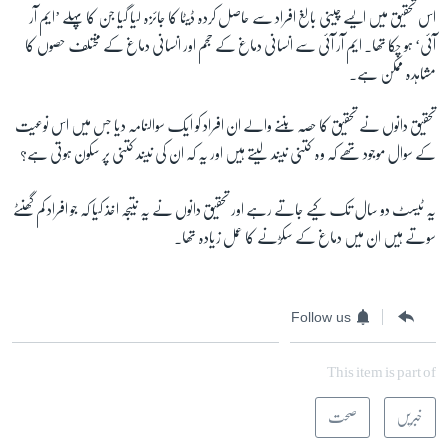
اس تحقیق میں ایسے چینی بالغ افراد سے حاصل کردہ ڈیٹا کا جائزہ لیا گیا جن کا پہلے ’ایم آر
آئی‘ ہو چکا تھا۔ ایم آر آئی سے انسانی دماغ کے حجم اور انسانی دماغ کے مختلف حصوں کا
مشاہدہ ممکن ہے۔
تحقیق دانوں نے تحقیق کا حصہ بننے والے ان افراد کو ایک سوالنامہ دیا جس میں اس نوعیت
کے سوال موجود تھے کہ وہ کتنی نیند لیتے ہیں اور یہ کہ ان کی نیند کتنی پر سکون ہوتی ہے؟
یہ ٹیسٹ دو سال تک کیے جاتے رہے اور تحقیق دانوں نے یہ نتیجہ اخذ کیا کہ جو افراد کم گھنٹے
سوتے ہیں ان میں دماغ کے سکڑنے کا عمل زیادہ تھا۔
Follow us
This item is part of
خبریں
صحت