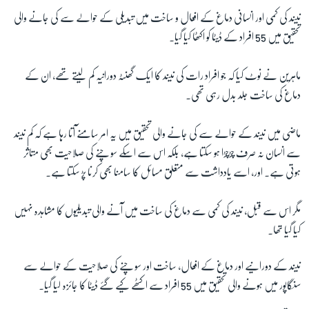
نیند کی کمی اور انسانی دماغ کے افعال و ساخت میں تبدیلی کے حوالے سے کی جانے والی
تحقیق میں
55
افراد کے ڈیٹا کو اکٹھا کیا گیا۔
زبان
ماہرین نے نوٹ کیا کہ جو افراد رات کی نیند کا ایک گھنٹہ دورانیہ کم لیتے تھے، ان کے
دماغ کی ساخت جلد بدل رہی تھی۔
ماضی میں نیند کے حوالے سے کی جانے والی تحقیق میں یہ امر سامنے آتا رہا ہے کہ کم نیند
سے انسان نہ صرف چڑچڑا ہو سکتا ہے، بلکہ اس سے اسکے سوچنے کی صلاحیت بھی متاثر
ہوتی ہے۔ اور، اسے یادداشت سے متعلق مسائل کا سامنا بھی کرنا پڑ سکتا ہے۔
مگر اس سے قبل، نیند کی کمی سے دماغ کی ساخت میں آنے والی تبدیلیوں کا مشاہدہ نہیں
کیا گیا تھا۔
نیند کے دورانیے اور دماغ کے افعال، ساخت اور سوچنے کی صلاحیت کے حوالے سے
سنگاپور میں ہونے والی تحقیق میں
55
افراد سے اکٹھے کیے گئے ڈیٹا کا جائزہ لیا گیا۔