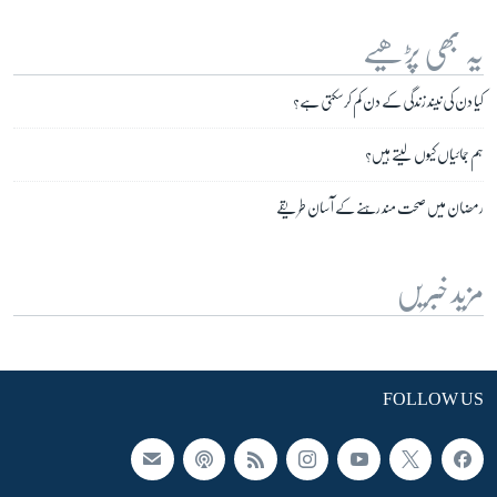
یہ بھی پڑھیے
کیا دن کی نیند زندگی کے دن کم کرسکتی ہے؟
ہم جمائیاں کیوں لیتے ہیں؟
رمضان میں صحت مند رہنے کے آسان طریقے
مزید خبریں
FOLLOW US