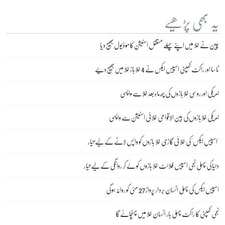
یہ بھی پڑھیے
چین نے خلا میں اپنے پہلے مستقل اسٹیشن کا موڈیول بھیج دیا
ناسا اور راکٹ کمپنی اسپیس ایکس نے 4 خلاباز خلا میں بھیج دیے
امریکی اور روسی خلابازوں کی چھ ماہ بعد خلا سے واپسی
امریکی خلابازوں کی بین الاقوامی خلائی اسٹیشن سے واپسی
'اسپیس ایکس' کی خلائی گاڑی خلا بازوں کو واپس لانے کے لیے تیار
دنیا کی پہلی نجی اسپیس فلائٹ خلا بازوں کو لے کر روانگی کے لیے تیار
اسپیس ایکس کی پہلی انسان بردار پرواز 27 مئی کو روانہ ہو گی
نجی کمپنی کا راکٹ پہلی بار انسان خلا میں پہنچائے گا