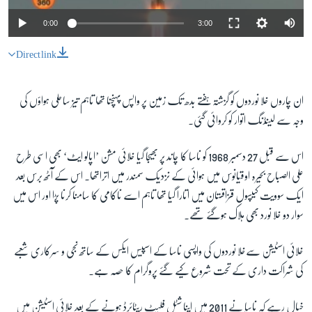
0:00
3:00
Direct link
ان چاروں خلا نوردوں کو گزشتہ ہفتے بدھ تک زمین پر واپس پہنچنا تھا تاہم تیز ساحلی ہواؤں کی
وجہ سے لینڈنگ اتوار کو کروائی گئی۔
اس سے قبل 27 دسمبر 1968 کو ناسا کا چاند پر بھیجا گیا خلائی مشن ’اپالو ایٹ‘ بھی اسی طرح
علی الصباح بحیرہ اوقیانوس میں ہوائی کے نزدیک سمندر میں اتراتھا۔ اس کے آٹھ برس بعد
ایک سوویت کیپسول قزاقستان میں اتارا گیا تھا تاہم اسے ناکامی کا سامنا کرنا پڑا اور اس میں
سوار دو خلا نورد بھی ہلاک ہوگئے تھے۔
خلائی اسٹیشن سےخلا نوردوں کی واپسی ناسا کے اسپیس ایکس کے ساتھ نجی و سرکاری شعبے
کی شراکت داری کے تحت شروع کیے گئے پروگرام کا حصہ ہے۔
خیال رہے کہ ناسا نے 2011 میں اپنا شٹل فلیٹ ریٹائرڈ ہونے کے بعد خلائی اسٹیشن میں