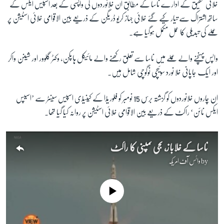
خلائی تحقیق کے ادارے ناسا کے مطابق ان خلانوردوں کی واپسی کے بعد اسپیس ایکس کے
ساتھ اشتراک سے تیار کیے گئے خلائی جہاز کریو ڈریگن کے ذریعے بین الاقوامی خلائی اسٹیشن پر
زبان
عملے کی تبدیلی کا عمل مکمل ہوگیا ہے۔
واپس پہنچنے والے عملے میں ناسا سے تعلق رکھنے والے مائیکل ہاپکن، وکٹر گلوور اور شینن واکر
اور ایک جاپانی خلا نورد سوئیچی نوگوچی شامل ہیں۔
ان چاروں خلانوردوں کو گزشتہ برس 15 نومبر کو فلوریڈا کے کینیڈی اسپیس سینٹر سے ’اسیپس
ایکس نائن‘ راکٹ کے ذریعے بین الاقوامی خلائی اسٹیشن پر روانہ کیا گیا تھا۔
ناسا کے خلاباز، نجی کمپنی کا راکٹ
by
وائس آف امریکہ
No media source currently available