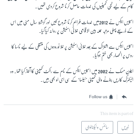
کام کے لیے نجی کمپنیوں کی خدمات حاصل کرنا شروع کردی تھیں۔
اسپیس ایکس نے 2012میں خدمات فراہم کرنا شروع کیں اور گزشتہ سال مئی میں اس
کے ذریعے پہلی مرتبہ عملہ بین الاقوامی خلائی اسٹیشن پر روانہ کیا گیا۔
اسپیس ایکس سے اشتراک کے بعد خلائی اسٹیشن پر خلا نورودوں کی متنقلی کے لیے ناسا کا
روس پر انحصار بھی ختم ہوگیا۔
ایلون مسک نے 2002 میں اسپیس ایکس کے نام سے راکٹ کمپنی کا آغاز کیا تھا۔ وہ
الیکٹرک کاریں بنانے والی کمپنی ’ٹیلسا‘ کے سی ای او بھی ہیں۔
Follow us
This item is part of
خبریں
سائنس و ٹیکنالوجی