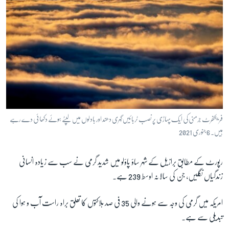
فرینکفرٹ جرمنی کی ایک پہاڑی پر نصب ٹربائیں گہری دھند اور بادلوں میں لپٹے ہوئے دکھائی دے رہے
ہیں۔ 6 جنوری 2021
رپورٹ کے مطابق برازیل کے شہر ساؤ پاؤلو میں شدید گرمی نے سب سے زیادہ انسانی
زندگیاں نگلیں، جن کی سالانہ اوسط 239 ہے۔
امریکہ میں گرمی کی وجہ سے ہونے والی 35 فی صد ہلاکتوں کا تعلق براہ راست آب و ہوا کی
تبدیلی سے ہے۔