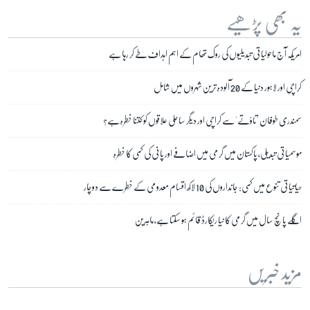
یہ بھی پڑھیے
امریکہ آج ماحولیاتی تبدیلیوں کی روک تھام کے اہم اہداف طے کر رہا ہے
کراچی اور لاہور دنیا کے 20 آلودہ ترین شہروں میں شامل
سمندری طوفان 'تاؤتے' سے کراچی اور دیگر ساحلی علاقوں کو کتنا خطرہ ہے؟
موسمیاتی تبدیلی، پاکستان میں گرمی میں اضافے اور پانی کی کمی کا خطرہ
حیاتیاتی تنوع میں کمی: جانداروں کی 10 لاکھ اقسام معدومی کے خطرے سے دوچار
اگلے پانچ سال میں گرمی کا نیا ریکارڈ قائم ہو سکتا ہے، ماہرین
مزید خبریں