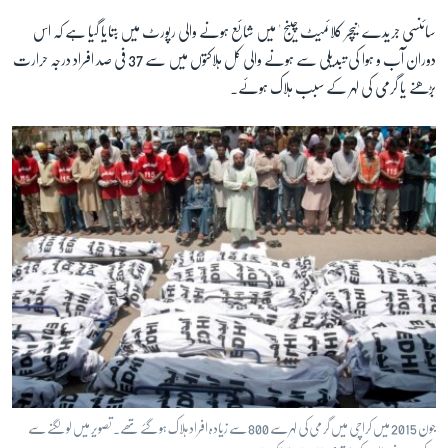
سائنسی جریدے 'نیچر کلائمیٹ چینج ' میں شائع ہونے والی رپورٹ میں بتایا گیا ہے کہ اس
دوران آب و ہوا کی تبدیلی سے ہونے والی کل ہلاکتوں میں سے 37 فی صد افراد درجہ حرارت
زبان
بڑھنے یا گرمی کی لہر کے سبب ہلاک ہوئے۔
جون 2015 میں کراچی میں گرمی کی لہر سے 800 سے زیادہ افراد ہلاک ہو گئے تھے۔ تصویر میں لو لگنے سے