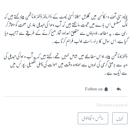
یونیورسٹی آف وسکانسن میں گلوبل ہیلتھ انسٹی ٹیوٹ کے ڈائریکٹر ڈاکٹر جوناتھن پیٹز کہتے ہیں کہ
لوگ مسلسل اس بارے میں ثبوت مانگتے ہیں کہ آب وہو ا کی تبدیلی ہماری صحت کو متاثر کر
رہی ہے۔ یہ مطالعہ، جو وباؤں سے متعلق اعدادو شمار جمع کرنے کے طریقے سے ترتیب دیا
گیا ہے، اس سوال کا براہ راست جواب فراہم کرتا ہے۔
ڈاکٹرجوناتھن پیٹز، جو اس مطالعے میں شامل نہیں تھے، کہتے ہیں کہ یہ آب و ہوا کی تبدیلی کی
وجہ سے بڑھتی گرمی کی لہروں سے موجودہ وقت میں اموات کی پہلی تفصیلی رپورٹس میں
سے ایک ہے۔
Follow us
This item is part of
خبریں
سائنس و ٹیکنالوجی