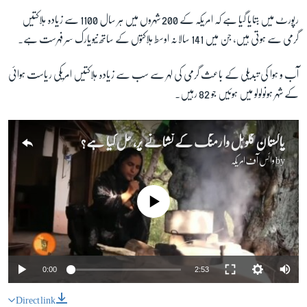
رپورٹ میں بتایا گیا ہے کہ امریکہ کے 200 شہروں میں ہر سال 1100 سے زیادہ ہلاکتیں
گرمی سے ہوتی ہیں، جن میں 141 سالانہ اوسط ہلاکتوں کے ساتھ نیویارک سر فہرست ہے۔
آب و ہوا کی تبدیلی کے باعث گرمی کی لہر سے سب سے زیادہ ہلاکتیں امریکی ریاست ہوائی
کے شہر ہونولولو میں ہوئیں جو 82 رہیں۔
پاکستان گلوبل وارمنگ کے نشانے پر، حل کیا ہے؟
by
وائس آف امریکہ
No media source currently available
0:00
2:53
Direct link