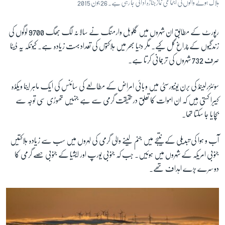
ہلاک ہونے والوں کی اجتماعی نماز جنازہ ادا کی جا رہی ہے۔ 26 جون 2015
رپورٹ کے مطابق ان شہروں میں گلوبل وارمنگ نے سالانہ لگ بھگ 9700 لوگوں کی
زندگیوں کے چراغ گل کیے۔ مگر دنیا بھر میں ہلاکتوں کی تعداد بہت زیادہ ہے۔ کیونکہ یہ ڈیٹا
صرف 732 شہروں کی ترجمانی کرتا ہے۔
سوئٹزرلینڈ کی برن یونیورسٹی میں وبائی امراض کے مطالعے کی سائنس کی ایک ماہر اینا ویکڈہ
کیبرا کہتی ہیں کہ ان اموات کا تعلق درحقیقت گرمی سے ہے جنہیں تھوڑی سی توجہ سے
بچایا جا سکتا تھا۔
آب و ہوا کی تبدیلی کے نتیجے میں جنم لینے والی گرمی کی لہروں میں سب سے زیادہ ہلاکتیں
جنوبی امریکہ کے شہروں میں ہوئیں۔ جب کہ جنوبی یورپ اور ایشیا کے جنوبی حصے گرمی کا
دوسرے بڑے اہداف تھے۔