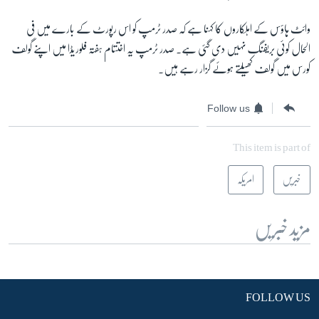
وائٹ ہاؤس کے اہلکاروں کا کہنا ہے کہ صدر ٹرمپ کو اس رپورٹ کے بارے میں فی
الحال کوئی بریفنگ نہیں دی گئی ہے۔ صدر ٹرمپ یہ اختتام ہفتہ فلوریڈا میں اپنے گولف
کورس میں گولف کھیلتے ہوئے گزار رہے ہیں۔ ​
Follow us
This item is part of
خبریں
امریکہ
مزید خبریں
FOLLOW US