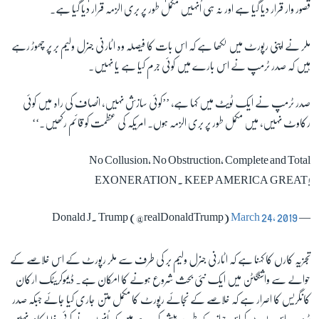
قصور وار قرار دیا گیا ہے اور نہ ہی اُنہیں مکمل طور پر بری الزمہ قرار دیا گیا ہے۔
زبان
ملر نے اپنی رپورٹ میں لکھا ہے کہ اس بات کا فیصلہ وہ اٹارنی جنرل ولیم بر پر چھوڑ رہے
ہیں کہ صدر ٹرمپ نے اس بارے میں کوئی جرم کیا ہے یا نہیں۔
صدر ٹرمپ نے ایک ٹویٹ میں کہا ہے، ’’کوئی سازش نہیں، انصاف کی راہ میں کوئی
رکاوٹ نہیں، میں مکمل طور پر بری الزمہ ہوں۔ امریکہ کی عظمت کو قائم رکھیں۔‘‘
No Collusion, No Obstruction, Complete and Total
EXONERATION. KEEP AMERICA GREAT!
March 24, 2019
— Donald J. Trump (@realDonaldTrump)
تجزیہ کارں کا کہنا ہے کہ اٹارنی جنرل ولیم بر کی طرف سے ملر رپورٹ کے اس خلاصے کے
حوالے سے واشنگٹن میں ایک نئی بحث شروع ہونے کا امکان ہے۔ ڈیموکریٹک ارکان
کانگریس کا اصرار ہے کہ خلاصے کے نجائے رپورٹ کا مکمل متن جاری کیا جائے جبکہ صدر