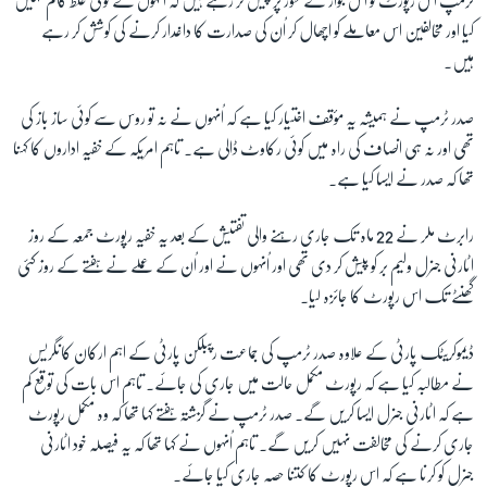
ٹرمپ اس رپورٹ کو اس جواز کے طور پر پیش کر رہے ہیں کہ اُنہوں نے کوئی غلط کام نہیں
کیا اور مخالفین اس معاملے کو اچھال کر اُن کی صدارت کا داغدار کرنے کی کوشش کر رہے
ہیں۔
صدر ٹرمپ نے ہمیشہ یہ مؤقف اختیار کیا ہے کہ اُنہوں نے نہ تو روس سے کوئی ساز باز کی
تھی اور نہ ہی انصاف کی راہ میں کوئی رکاوٹ ڈالی ہے۔ تاہم امریکہ کے خفیہ اداروں کا کہنا
تھا کہ صدر نے ایسا کیا ہے۔
رابرٹ ملر نے
22
ماہ تک جاری رہنے والی تفتیش کے بعد یہ خفیہ رپورٹ جمعہ کے روز
اٹارنی جنرل ولیم بر کو پیش کر دی تھی اور اُنہوں نے اور اُن کے عملے نے ہفتے کے روز کئی
گھنٹے تک اس رپورٹ کا جائزہ لیا۔
ڈیموکریٹک پارٹی کے علاوہ صدر ٹرمپ کی جماعت رپبلکن پارٹی کے اہم ارکان کانگریس
نے مطالبہ کیا ہے کہ رپورٹ مکمل حالت میں جاری کی جائے۔ تاہم اس بات کی توقع کم
ہے کہ اٹارنی جنرل ایسا کریں گے۔ صدر ٹرمپ نے گزشتہ ہفتے کہا تھا کہ وہ مکمل رپورٹ
جاری کرنے کی مخالفت نہیں کریں گے۔ تاہم اُنہوں نے کہا تھا کہ یہ فیصلہ خود اٹارنی
جنرل کو کرنا ہے کہ اس رپورٹ کا کتنا حصہ جاری کیا جائے۔