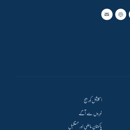
اسپیشل کوریج
خبروں سے آگے
پاکستان ماضی اور مستقبل