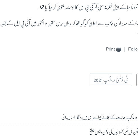
 آئی پی ایل کا ایونٹ ملتوی کر دیا گیا تھا۔
ڈ کے سربراہ کی جانب سے اعلان کیا گیا تھا کہ رواں برس ستمبر اور اکتوبر میں آئی پی ایل کے بقیہ می
Print
Foll
ٹی ٹوئنٹی ورلڈ کپ 2021
نٹی ورلڈ کپ بھارت کے بجائے یو اے ای میں ہو گا: احسان مانی
ن غیر ملکی کھلاڑیوں کی وطن واپسی چیلنج