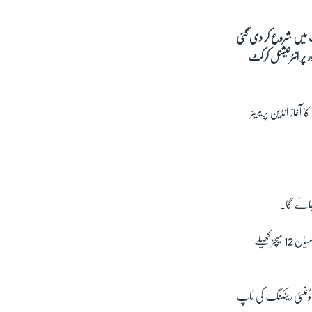
حدہ عرب امارات میں شروع کر دی گئی
 پر انٹرنیشنل کرکٹ
ن اس ٹورنامنٹ کا آغاز انڈین پریمیئر
ٹی ٹوئنٹی ورلڈکپ کے راؤنڈ ون میں بنگلادیش، سری لنکا، آئرلینڈ، نیدرلینڈز، اسکاٹ لینڈ، نمیبیا، عمان اور پاپوا نیو گنی کے درمیان 12 میچز کھیلے
جس میں یہ ٹیمیں ٹی ٹوئنٹی رینکنگ کی ٹاپ