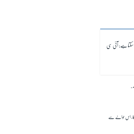
سکتا ہے: آئی سی
ے۔
 گا، اس حوالے سے