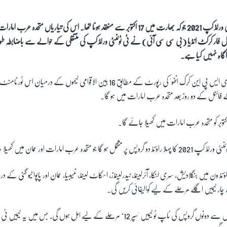
ٹی ٹونٹی ورلڈ کپ 2021 جو کہ بھارت میں 17 اکتوبر سے منعقد ہونا تھا۔ اس کی تیاریاں مت
ول فار کرکٹ انڈیا (بی سی سی آئی) نے ٹی ٹوئنٹی ورلڈ کپ کی منتقلی کے حوالے سے باضابطہ طور
ٓگاہ نہیں کیا ہے۔
کرکٹ کی ویب سائٹ 'ای ایس پی این کرک انفو' کی رپورٹ کے مطابق 16 بین الاقوامی ٹیموں کے درمیا
ائنل کے دو روز بعد متحدہ عرب امارات میں ہو گا۔
و متحدہ عرب امارات اور عمان میں کھیلا جائے گا۔
ر ٹیمیں اگلے مرحلے کے لیے کوالیفائی کریں گی۔
پہلے راؤنڈ کے 12 میچز میں سے دونوں گروپس کی ٹاپ ٹو ٹیمیں 'سپر 12‘ مرحلے کے لیے اہل ہوں گی. 