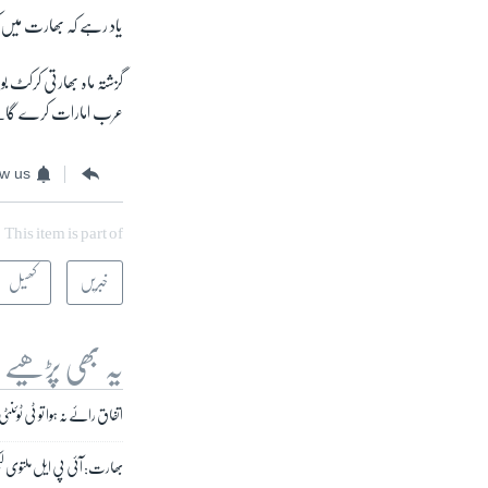
یاد رہے کہ بھارت میں کرونا وبا کے پیش نظر 4 مئی کو
گزشتہ ماہ بھارتی کرکٹ بور
عرب امارات کرے گا۔
ow us
This item is part of
خبریں
کھیل
یہ بھی پڑھیے
اتفاق رائے نہ ہوا تو ٹی ٹوئ
بھارت: آئی پی ایل ملتوی لیک