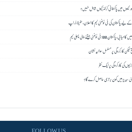
 ٹیموں میں پاکستانی کرکٹر کیوں شامل نہیں؟
کے لیے پاکستان کی ٹی ٹوئنٹی ٹیم کا اعلان، حفیظ ڈراپ
 100 ٹی ٹوئنٹی جیتنے والی پہلی ٹیم
ح لیکن کارکردگی پر مسلسل سوالیہ نشان
ڑیوں کی کارکردگی پر ایک نظر
ٹوئنٹی سیریز میں کون برتری حاصل کرے گا؟
FOLLOW US