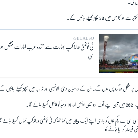
یں گی۔
SEE ALSO:
ٹی ٹوئنٹی ورلڈ کپ بھارت سے متحدہ عرب امارات منتقل ہو 
سی
ں پر مشتمل دو گروپس ہوں گے۔ جن کے درمیان دبئی، ابوظہبی اور شارجہ میں میچز کھیلے جائیں گ
جائے گا۔
 سی سی نے یکم جون کو جاری اپنے ایک بیان میں کہا تھا کہ ٹی ٹوئنٹی ورلڈ کپ کہاں کھیلا جائے
ی فیصلہ کر لیا جائے گا۔