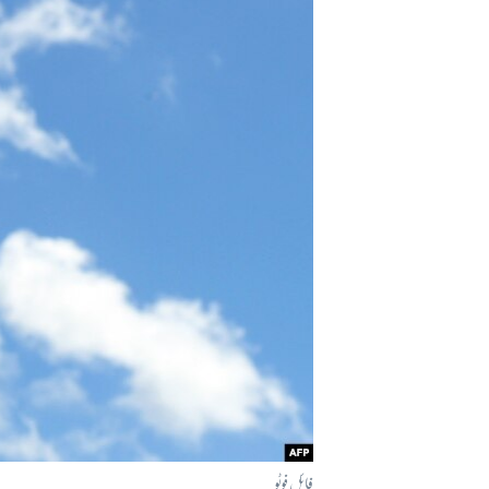
آرٹ
آزادیٔ صحافت
سائنس و ٹیکنالوجی
صحت
دلچسپ و عجیب
ویڈیوز
آڈیو
اسپیشل کوریج
اداریہ
فائل فوٹو