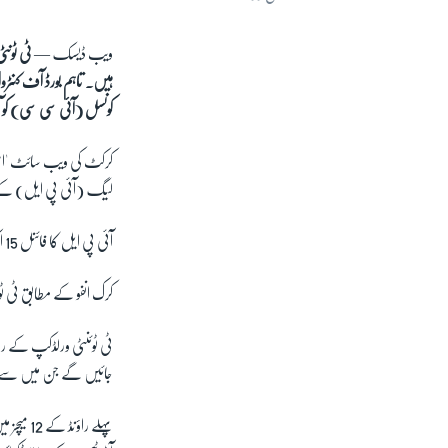
ویب ڈیسک —
ہیں۔ تاہم
بورڈ آف کنٹر
کونسل (آئی سی سی) کو ا
لیگ (آئی پی ایل) کے ف
آئی پی ایل کا فائنل 15 اکتوبر کو متحدہ عرب امارات میں کھیلا جائے گا۔
کرک انفو کے مطابق ٹی ٹوئنٹی ورلڈ کپ 2021 کا پہلا راؤنڈ دو گروپس پر مشتمل ہو گا ج
جائیں گے جن میں سے چا