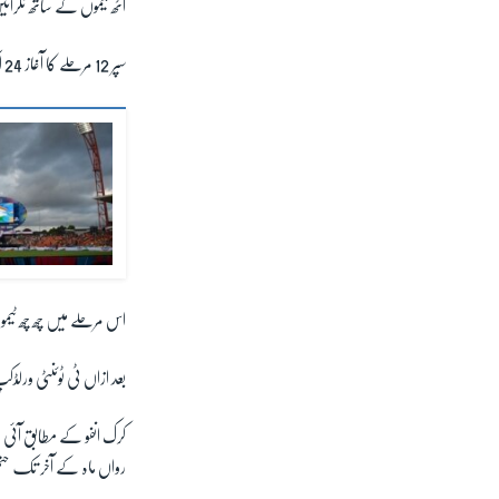
آٹھ ٹیموں کے ساتھ ٹکرائ
سپر 12 مرحلے کا آغاز 24 اکتوبر سے ہو گا جس میں 30 میچز کھیلے جائیں گے۔
اس مرحلے میں چھ چھ ٹیمو
بعد ازاں ٹی ٹوئنٹی ورلڈکپ 2021 میں تین پلے آف، دو سیمی فائنل اور 14 نومبر کو فائنل کھیلا 
کرک انفو کے مطابق آئی
رواں ماہ کے آخر تک حتم