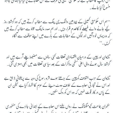
اس گروپ کا مطالبہ ہے کہ حکومتی کمیٹی کی طرف سے اس معاہدے پر لیا گیا ابتدائی جائزہ
منسوخ کیا جائے۔
زبان
‘‘
ہم اس حکومتی کمیٹی کے چیئرمین وانگ چن پنگ سے مطالبہ کرتے ہیں کہ وہ گزشتہ روز
کیے جانے والے فیصلے کو کالعدم قرار دیں۔ اور ہم صدر ما ینگ جیئو سے مطالبہ کرتے ہیں
کہ وہ یہاں خو د آئیں اور لوگوں کے مطالبات کے بارے میں اپنے موقف سے آگاہ
کریں۔
’’
تائیوان اور چین کے درمیان اقتصادی تعلقات کئی سالوں سے مضبوط چلے آ رہے ہیں اور
گزشتہ سال ہونے والی اعلیٰ سطحی مذاکرات کے بعد سیاسی تعلقات میں بھی بہتر ی آئی۔
تائیوان کے حزب اختلاف کو چین کے بڑھتے ہوے اثرو رسوخ کی وجہ سے پریشانی لاحق ہے
اور اس نے تجارتی معاہدے کے خلاف ووٹ دینے کے عزم کا اظہار کیا ہے لیکن ان
کے پاس درکار قوت نہیں کہ وہ اس کو روک سکیں۔
حکمران جماعت کیومنگٹانگ نے رواں ہفتے اس معاہدے کے ابتدائی جائزے کی منطوری