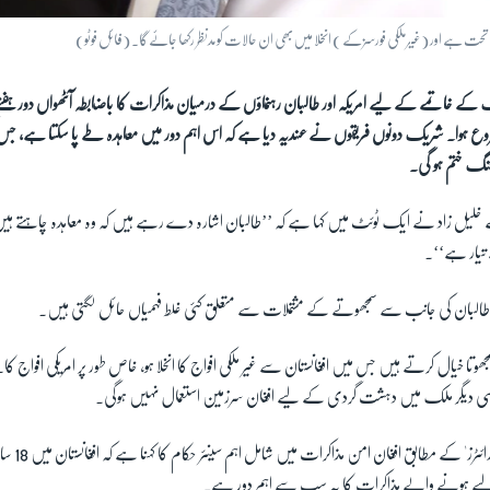
 ہے اور (غیر ملکی فورسز کے ) انخلا میں بھی ان حالات کو مدنظر رکھا جائے گا۔ (فائل فوٹو)
 کے خاتمے کے لیے امریکہ اور طالبان رہنماؤں کے درمیان مذاکرات کا باضابطہ آٹھواں دور ہف
وع ہوا۔ شریک دونوں فریقوں نے عندیہ دیا ہے کہ اس اہم دور میں معاہدہ طے پا سکتا ہے، جس 
گ ختم ہو گی۔
مے خلیل زاد نے ایک ٹوئٹ میں کہا ہے کہ ’’طالبان اشارہ دے رہے ہیں کہ وہ معاہدہ چاہتے ہیں
تیار ہے‘‘۔
ر طالبان کی جانب سے سمجھوتے کے مشتملات سے متعلق کئی غلط فہمیاں حائل لگتی ہیں
۔
ھوتا خیال کرتے ہیں جس میں افغانستان سے غیر ملکی افواج کا انخلا ہو، خاص طور پر امریکی افواج
ہ کسی دیگر ملک میں دہشت گردی کے لیے افغان سرزمین استعمال نہیں ہوگی۔
ادھر، خبر رساں ا
 ہونے والے مذاکرات کا یہ سب سے اہم دور ہے۔