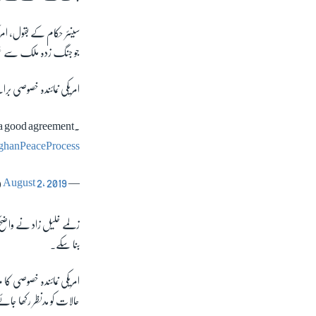
جو جنگ زدہ ملک سے غیر م
امریکی نمائندہ خصوصی بر
r a good agreement.
ghanPeaceProcess
August 2, 2019
— U.S. Special Representative Zalmay Khalilzad (@US4AfghanPeace)
زلمے خلیل زاد نے واضح کی
بنا سکے۔
امریکی نمائندہ خصوصی کا
حالات کو مدنظر رکھا جائ