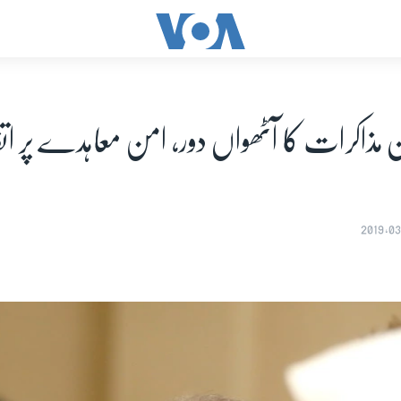
ان مذاکرات کا آٹھواں دور، امن معاہدے پر ات