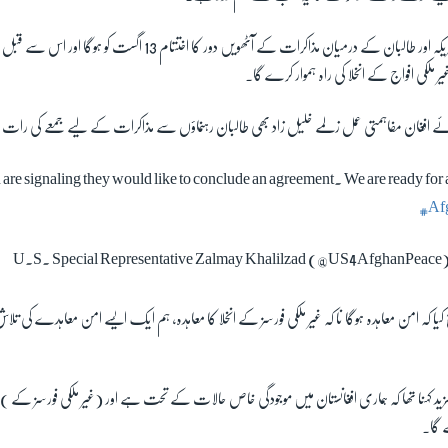
سینئر حکام کے بقول، امریکہ اور طالبان کے درمیان مذاکرات کے آٹھویں دور کا اخت
لکی افواج کے انخلا کی راہ ہموار کرے گا۔
ائے افغان مفاہمتی عمل زلمے خلیل زاد بھی طالبان رہنماؤں سے مذاکرات کے لیے جمعے کی رات د
 are signaling they would like to conclude an agreement. We are ready fo
#Af
ا کہ امن معاہدہ ہوگا نا کہ غیر ملکی فورسز کے انخلا کا معاہدہ، ہم ایک ایسے امن معاہدے کی تلاش م
 مزید کہنا تھا کہ ہماری افغانستان میں موجودگی خاص حالات کے تحت ہے اور (غیر ملکی فورسز کے ) 
ے گا۔