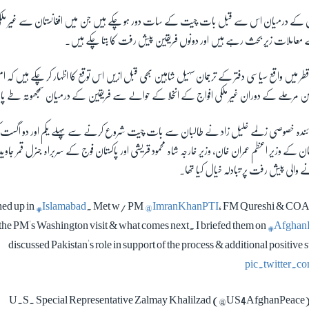
بان کے درمیان اس سے قبل بات چیت کے سات دور ہو چکے ہیں جن میں افغانستان سے غیر ملکی ف
ے معاملات زیر بحث رہے ہیں اور دونوں فریقین پیش رفت کا بتا چکے ہیں۔
ر میں واقع سیاسی دفتر کے ترجمان سہیل شاہین بھی قبل ازیں اس توقع کا اظہار کر چکے ہیں کہ 
ُن مرحلے کے دوران غیر ملکی افواج کے انخلا کے حوالے سے فریقین کے درمیان سمجھوتہ طے پا
ائندہ خصوصی زلمے خلیل زاد نے طالبان سے بات چیت شروع کرنے سے پہلے یکم اور دو اگست کو اسل
ن کے وزیر اعظم عمران خان، وزیر خارجہ شاہ محمود قریشی اور پاکستان فوج کے سربراہ جنرل قمر جاو
والی پیش رفت پر تبادلہ خیال کیا تھا۔
hed up in
#Islamabad
. Met w/ PM
@ImranKhanPTI
, FM Qureshi & CO
the PM's Washington visit & what comes next. I briefed them on
#AfghanP
discussed Pakistan's role in support of the process & additional positive 
pic.twitter