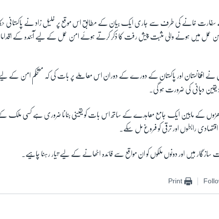
ہ کے سفارت خانے کی طرف سے جاری ایک بیان کے مطابق اس موقع پر خلیل زاد نے پاکستانی ح
ن عمل میں ہونے والی مثبت پیش رفت کا ذکر کرتے ہوئے امن عمل کے لیے آئندہ کے اقد
ں نے افغانستان اور پاکستان کے دورے کے دوران اس معاملے پر بات کی کہ مستحکم امن کے لیے پا
یقین دہانی کی ضرورت ہو گی۔
 دھڑوں کے مابین ایک جامع معاہدے کے ساتھ اس بات کو یقینی بنانا ضروری ہے کسی ملک کے
ئی اقتصادی رابطوں اور ترقی کو فروغ مل سکے۔
سازگار ہیں اور دونوں ملکوں کو ان مواقع سے فائدہ اٹھانے کے لیے تیار رہنا چاہیے۔
Print
Foll