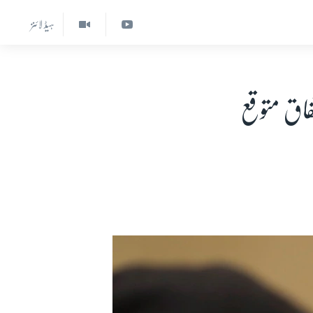
ہیڈ لائنز
فاق متوقع