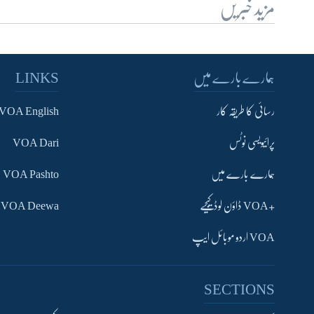
مزید خبریں
ہمارے بارے میں
LINKS
رسائی کا طریقہ کار
VOA English
پرائیویسی نوٹس
VOA Dari
ہمارے بارے میں
VOA Pashto
+VOA ڈاؤن لوڈ کیجیے
VOA Deewa
VOA اردو موبائل ایپ
SECTIONS