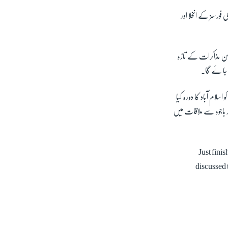
ورسز کے انخلا اور
امن مذاکرات کے تازہ
 جا ئے گا۔
ام آباد کا دورہ کیا
ید باجوہ سے ملاقات میں
Just finis
discussed 