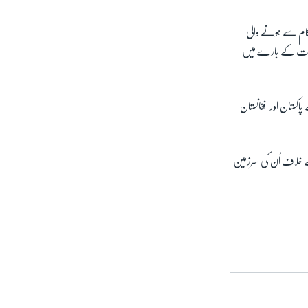
کام سے ہونے والی
امات کے بارے میں
کستان اور افغانستان
 خلاف اُن کی سرزمین