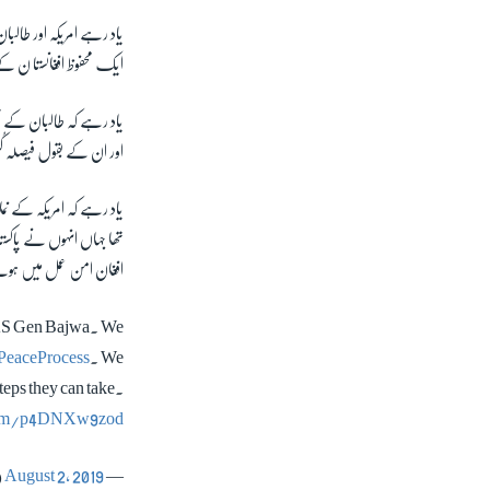
یاد رہے امریکہ اور طال
ایک محفوظ افغانستا ن ک
یاد رہے کہ طالبان کے قط
اور ان کے بقول فیصلہ ک
یاد رہے کہ امریکہ کے نم
تھا جہاں انہوں نے پاکستا
افغان امن عمل میں ہونے 
AS Gen Bajwa. We
eaceProcess
. We
steps they can take.
.com/p4DNXw9zod
August 2, 2019
— U.S. Special Representative Zalmay Khalilzad (@US4AfghanPeace)