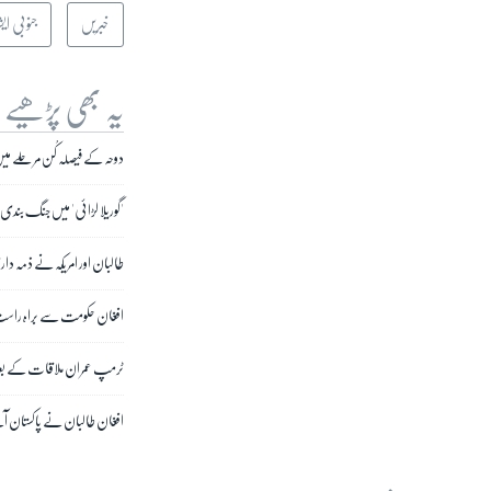
خبریں
جنوبی ایش
یہ بھی پڑھیے
دوحہ کے فیصلہ کُن مرحلے میں
'گوریلا لڑائی' میں جنگ بندی
طالبان اور امریکہ نے ذمہ دار
افغان حکومت سے براہ راست
ٹرمپ عمران ملاقات کے بعد و
افغان طالبان نے پاکستان آنے