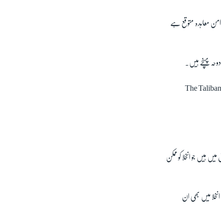
تام 13 اگست کو ہوگا اور اس سے قبل امن معاہدہ متوقع ہے
وحہ پہنچے ہیں۔
The Taliban
یں ہیں جو انخلا کو ممکن
انخلا میں بھی ان