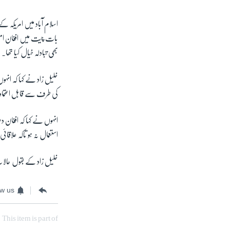
اسلام آباد میں امریک
بات چیت میں افغان ام
بھی تبادلہ خیال کیا تھا۔
خلیل زاد نے کہا کہ انہو
کی طرف سے قابل اعتماد 
انہوں نے کہا کہ افغان
استعمال نہ ہو تاکہ علاقا
خلیل زاد کے بقول حالات 
ow us
This item is part of