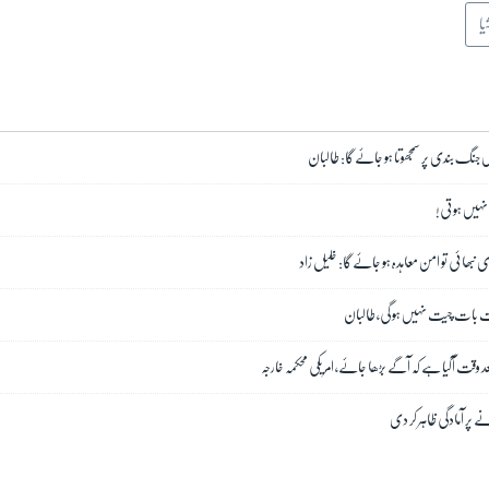
یا
 جنگ بندی پر سمجھوتا ہو جائے گا: طالبان
 نہیں ہوتی!
ی نبھائی تو امن معاہدہ ہو جائے گا: خلیل زاد
 بات چیت نہیں ہو گی، طالبان
قت آگیا ہے کہ آگے بڑھا جائے، امریکی محکمہ خارجہ
 پر آمادگی ظاہر کر دی