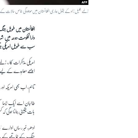
زلمے خلیل زاد کے بقول ہماری افغانستان میں موجودگی خاص حالات کے تحت
افغانستان میں طویل جنگ
دارالحکومت دوحہ میں شر
سب سے طویل امریکی جن
امریکی مذاکرات کار، زل
اچھے معاہدے کے لیے 
تاہم، اب بھی امریکہ او
طالبان اسے ایک ایسا سمج
بات یقینی بنانا ہوگی ک
جنگ کے خاتمے کے لیے