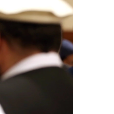
آرٹ
آزادیٔ صحافت
سائنس و ٹیکنالوجی
صحت
دلچسپ و عجیب
ویڈیوز
آڈیو
اسپیشل کوریج
اداریہ