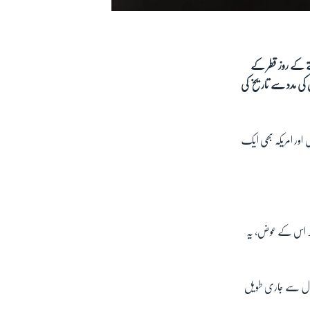
تے کے روز قطر کے
کی مدد سے تاریخ کی
 اور امریکہ بھی ایک
 کا۔ اس کے عوض، یہ
دارے 'رائٹرز' کے مطابق افغان امن مذاکرات میں شامل اہم سینئر حکام کا کہنا ہے کہ افغانستان میں 18 سال سے جاری طویل