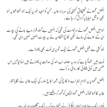
افضل محمود نے تحقیقاتی کمیٹی کی سربراہ عالیہ رحمٰن کو مبینہ طور پر ایک خط لکھا تھا یہ خط
زبان
بھی سوشل میڈیا پر گردش کر رہا ہے۔
خط میں افضل محمود نے درخواست کی تھی کہ انہیں بے گناہ قرار دیے جانے کی رپورٹ
ان کے حوالے کی جائے لیکن کالج انتظامیہ نے یہ رپورٹ انہیں نہیں دی تھی۔
خود کشی سے قبل افضل محمود نے ایک تحریری نوٹ بھی چھوڑا ہے۔
نوٹ میں لکھا گیا ہے کہ وہ یہ معاملہ اب اللہ کی عدالت پر چھوڑتے ہیں لہذٰا پولیس اس
ضمن میں کوئی قانونی کارروائی نہ کرے۔
افضل محمود پر یہ الزام ایم اے او کالج کی شعبہ ابلاغ عامہ کی ایک طالبہ نے لگایا تھا۔
طالبہ کا کہنا تھا کہ افضل محمود لڑکیوں کو گھور کر دیکھتے ہیں۔
ٹوئٹر پر ایک صارف احسان اچکزئی نے لکھا ہے کہ یہ ایک تکلیف دہ خبر ہے۔