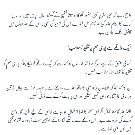
واضح رہے کہ علی ظفر پر بھی مشہور گلوکارہ میشا شفیع نے گزشتہ سال اپریل میں ہراساں
کرنے کا الزام عائد کیا تھا تاہم علی ظفر نے اس کی تردید کی تھی۔ اس کے بعد دونوں میں
قانونی جنگ جاری ہے۔
'ایک واقعے سے پوری مہم پر تنقید نامناسب'
انسانی حقوق کے لیے سرگرم ڈاکٹر عمار جان کا کہنا ہے کہ ایک واقعے کو بنیاد بنا کر پوری مہم کو
تنقید کا نشانہ بنانا مناسب نہیں۔
ان کا کہنا تھا کہ بلوچستان یونیورسٹی کا واقعہ ہمارے سامنے ہے۔ عرصہ دراز سے وہاں خواتین
ہراسانی کا شکار ہو رہی تھیں لیکن وہ اس پر بات کرنے سے ڈرتی تھیں۔
ڈاکٹر عمار کا کہنا تھا کہ اگر اس مہم کا غلط استعمال ہو رہا ہے تو اس کے لیے طریقہ کار وضع
کرنے کی ضرورت ہے۔ اس واقعے سے یہ نتیجہ نکالنا کے خواتین بہت زیادہ طاقتور ہو گئی
ہیں تو یہ بھی غلط ہے۔