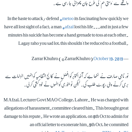
واقعے سے 'دستی بم' کی طرح جان چھڑائی جا رہی ہے۔
In the haste to attack/ defend
#metoo
its fascinating how quickly we
have all lost sight of a fact: a man
#afzal
lost his life...and in just a few
minutes his suicide has become a hand grenade to toss at each other.
Lagay raho you sad lot, this shouldn't be reduced to a football.
October 19, 2019
— Zarrar Khuhro (@ZarrarKhuhro)
نور نامی صارف نے لکھا ہے کہ آٹھ اکتوبر کو افضل نے کالج انتظامیہ کو انہیں الزامات سے
بری کرنے والی رپورٹ طلب کی۔ لیکن نو جنوری کو انہوں نے خود کشی کر لی۔
M Afzal, Lecturer Govt MAO College, Lahore. He was charged with
allegations of harassment.committee cleared him. This brought great
damage to his repute. He wrote an application, on 8th Oct to admin for
an offcial letter to exonerate him.9th Oct, he committed