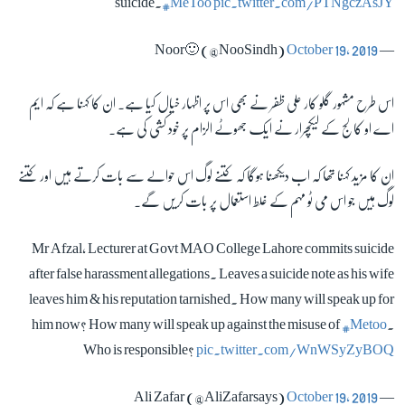
suicide.
#MeToo
pic.twitter.com/PTNgczAsJY
October 19, 2019
— Noor🙂 (@NooSindh)
اس طرح مشہور گلو کار علی ظفر نے بھی اس پر اظہار خیال کیا ہے۔ ان کا کہنا ہے کہ ایم
اے او کالج کے لیکچرار نے ایک جھوٹے الزام پر خود کشی کی ہے۔
ان کا مزید کہنا تھا کہ اب دیکھنا ہوگا کہ کتنے لوگ اس حوالے سے بات کرتے ہیں اور کتنے
لوگ ہیں جو اس می ٹو مہم کے غلط استعمال پر بات کریں گے۔
Mr Afzal, Lecturer at Govt MAO College Lahore commits suicide
after false harassment allegations. Leaves a suicide note as his wife
leaves him & his reputation tarnished. How many will speak up for
him now? How many will speak up against the misuse of
#Metoo
.
Who is responsible?
pic.twitter.com/WnWSyZyBOQ
October 19, 2019
— Ali Zafar (@AliZafarsays)