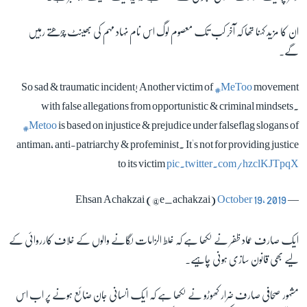
ان کا مزید کہنا تھا کہ آخر کب تک معصوم لوگ اس نام نہاد مہم کی بھینٹ چڑھتے رہیں
گے۔
So sad & traumatic incident! Another victim of
#MeToo
movement
with false allegations from opportunistic & criminal mindsets.
#Metoo
is based on injustice & prejudice under falseflag slogans of
antiman, anti-patriarchy & profeminist. It's not for providing justice
to its victim
pic.twitter.com/hzclKJTpqX
October 19, 2019
— Ehsan Achakzai (@e_achakzai)
ایک صارف عماد ظفر نے لکھا ہے کہ غلط الزامات لگانے والوں کے خلاف کارروائی کے
لیے بھی قانون سازی ہونی چاہیے۔
مشہور صحافی صارف ضرار کھوڑو نے لکھا ہے کہ ایک انسانی جان ضائع ہونے پر اب اس