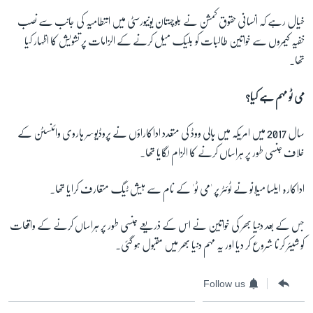
خیال رہے کہ انسانی حقوق کمشن نے بلوچستان یونیورسٹی میں انتطامیہ کی جانب سے نصب
خفیہ کیمروں سے خواتین طالبات کو بلیک میل کرنے کے الزامات پر تشویش کا اظہار کیا
تھا۔
می ٹو مہم ہے کیا؟
سال 2017 میں امریکہ میں ہالی ووڈ کی متعدد اداکاراؤں نے پروڈیوسر ہاروی وائنسٹن کے
خلاف جنسی طور پر ہراساں کرنے کا الزام لگایا تھا۔
اداکارہ ایلسا میلانو نے ٹوئٹر پر 'می ٹو' کے نام سے ہیش ٹیگ متعارف کرایا تھا۔
جس کے بعد دنیا بھر کی خواتین نے اس کے ذریعے جنسی طور پر ہراساں کرنے کے واقعات
کو شیئر کرنا شروع کر دیا اور یہ مہم دنیا بھر میں مقبول ہو گئی۔
Follow us