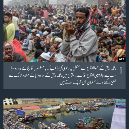
آرٹ
آزادیٔ صحافت
سائنس و ٹیکنالوجی
صحت
دلچسپ و عجیب
ویڈیوز
1
آڈیو
بنگلہ دیش کے 'بسوا اجتماع' سے متعلق یہ دعویٰ کیا جاتا ہے کہ یہ مسلمانوں کا حج کے بعد دوسرا
سب سے بڑا مذہبی اجتماع ہوتا ہے۔ اجتماع میں بنگلہ دیش کے علاوہ دنیا کے متعدد ممالک سے
اسپیشل کوریج
تعلق رکھنے والے مسلمان بھی شریک ہوتے ہیں۔
اداریہ
Learning English
FOLLOW US