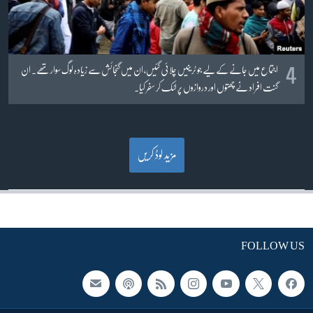
4
اجتماع میں جانے کے لیے جو ٹرینیں چلائی گئیں، ان میں گنجائش سے زیادہ لوگ سوار تھے۔ ان
گنت افراد نے چھتوں اور دروازوں پر لٹک کر سفر کیا۔
مزید لوڈ کریں
FOLLOW US