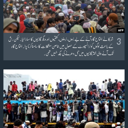
3
شرکا نے اجتماع گاہ آنے کے لیے بسوں، ٹرینوں، کشتیوں اور دیگر گاڑیوں کا سہارا لیا۔ لیکن رش
کے باعث لوگوں کو ٹرانسپورٹ کے حصول میں خاصی مشکلات کا سامنا کرنا پڑا۔ اجتماع گاہ
تک آنے والی اکثر گاڑیوں میں تل دھرنے کی جگہ نہیں تھی۔