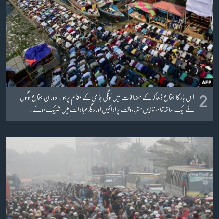
زبان
2
اس بار کا اجتماع ڈھاکہ کے مضافات میں ٹونگی جامی کے مقام پر ہوا۔ دورانِ اجتماع لوگوں
نے ایک ساتھ تمام نمازیں مقررہ وقت پر ادا کیں اور دیگر عبادات میں شریک ہوئے۔