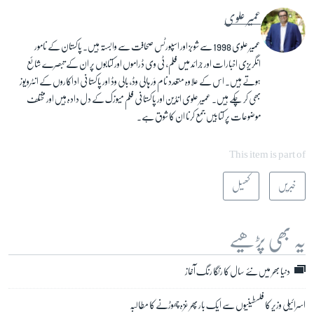
عمیر علوی
عمیر علوی 1998 سے شوبز اور اسپورٹس صحافت سے وابستہ ہیں۔ پاکستان کے نامور
انگریزی اخبارات اور جرائد میں فلم، ٹی وی ڈراموں اور کتابوں پر ان کے تبصرے شائع
ہوتے ہیں۔ اس کے علاوہ متعدد نام وَر ہالی وڈ، بالی وڈ اور پاکستانی اداکاروں کے انٹرویوز
بھی کر چکے ہیں۔ عمیر علوی انڈین اور پاکستانی فلم میوزک کے دل دادہ ہیں اور مختلف
موضوعات پر کتابیں جمع کرنا ان کا شوق ہے۔
This item is part of
خبریں
کھیل
یہ بھی پڑھیے
دنیا بھر میں نئے سال کا رنگا رنگ آغاز
اسرائیلی وزیر کا فلسطینیوں سے ایک بار پھر غزہ چھوڑنے کا مطالبہ