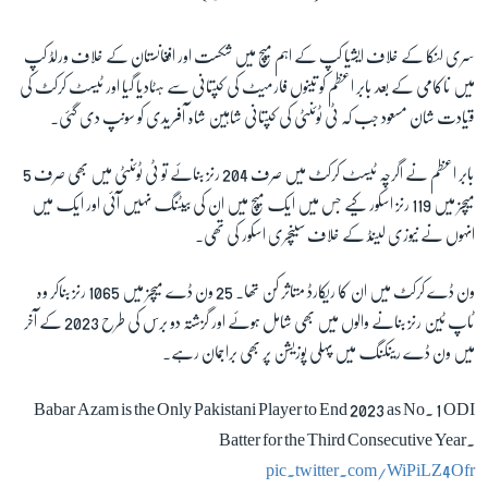
سری لنکا کے خلاف ایشیا کپ کے اہم میچ میں شکست اور افغانستان کے خلاف ورلڈ کپ
میں ناکامی کے بعد بابر اعظم کو تینوں فارمیٹ کی کپتانی سے ہٹادیا گیا اور ٹیسٹ کرکٹ کی
قیادت شان مسعود جب کہ ٹی ٹوئنٹی کی کپتانی شاہین شاہ آفریدی کو سونپ دی گئی۔
بابر اعظم نے اگرچہ ٹیسٹ کرکٹ میں صرف 204 رنز بنائے تو ٹی ٹوئنٹی میں بھی صرف 5
میچز میں 119 رنز اسکور کیے جس میں ایک میچ میں ان کی بیٹنگ نہیں آئی اور ایک میں
انہوں نے نیوزی لینڈ کے خلاف سینچری اسکور کی تھی۔
ون ڈے کرکٹ میں ان کا ریکارڈ متاثر کن تھا۔ 25 ون ڈے میچز میں 1065 رنز بناکر وہ
ٹاپ ٹین رنز بنانے والوں میں بھی شامل ہوئے اور گزشتہ دو برس کی طرح 2023 کے آخر
میں ون ڈے رینکنگ میں پہلی پوزیشن پر بھی براجمان رہے۔
Babar Azam is the Only Pakistani Player to End 2023 as No. 1 ODI
Batter for the Third Consecutive Year.
pic.twitter.com/WiPiLZ4Ofr