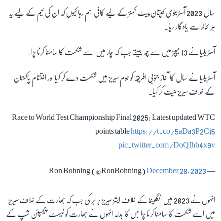
سال 2023 آسٹریلوی کپتان پیٹ کمنز کے لیے کافی اہم رہا کیوں کہ ان کی ٹیم کے لیے یہ
ہر لحاظ سے یادگار رہا۔
آسٹریلیا نے 13 میچز میں سے چھ جیتے جب کہ چار میں اسے شکست کا سامنا کرنا پڑا۔
آسٹریلیا نے سال کا آغاز جنوبی افریقہ کو ہوم سیریز میں شکست دے کر کیا اور اختتام پاکستان
کے خلاف سیریز جیت کر کیا۔
Race to World Test Championship Final 2025: Latest updated WTC
points table
https://t.co/5aDa3P2Cj5
pic.twitter.com/DoQIhb4x9v
December 28, 2023
— Ron Bohning (@RonBohning)
انہوں نے 2023 میں انگلینڈ کے خلاف ایشز سیریز برابر کی جب کہ بھارت کے خلاف سیریز
میں اسے شکست کا سامنا کرنا پڑا جس کا بدلہ انہوں نے بھارت کو ٹیسٹ چیمپئن شپ کے