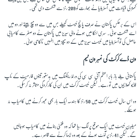
کمنز کی قیادت میں آسٹریلیا نے بھارت کو 209 رنز سے شکست دی تھی۔
زبان
اس کے برعکس پاکستان نے صرف پانچ ٹیسٹ کھیلے جس میں سے دو میچ جیتے اور دو میں
اسے شکست ہوئی۔ سری لنکا میں ہونے والی سیریز میں پاکستان نے دو صفر سے کامیابی
حاصل کی تو آسٹریلیا میں ٹیسٹ سیریز میں کے دو میچز میں انہیں ناکامی ہوئی۔
ون ڈے کرکٹ کی نمبر ون ٹیم
پاکستانی بلے باز بابر اعظم آئی سی سی کی ورلڈ رینکنگ میں بدستور تینوں فارمیٹ کے ٹاپ
فائیو کھلاڑیوں میں تو رہے۔ لیکن ٹیسٹ کرکٹ میں ان کی کارکردگی متاثر نہ کرسکی۔
وہ اس سال ٹیسٹ کرکٹ میں 50 رنز کا ہندسہ ایک بار بھی عبور کرنے میں کامیاب نہ
ہوسکے۔
میلبرن ٹیسٹ میں ایک موقع پر لگ رہا تھا کہ وہ ففٹی بنانے میں کامیاب ہوجائیں
گے۔ لیکن 41 رنز پر آؤٹ ہونے کے بعد وہ ایسا کرنے سے قاصر رہے۔