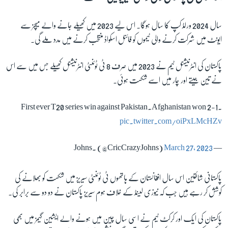
سال 2024 ورلڈ کپ کا سال ہوگا۔ اس لیے 2023 میں کھیلے جانے والے میچز سے
ایونٹ میں شرکت کرنے والی ٹیموں کو فائنل اسکواڈ منتخب کرنے میں مدد ملے گی۔
پاکستان کی انٹرنیشنل ٹیم نے 2023 میں صرف 8 ٹی ٹوئنٹی انٹرنیشنل کھیلے جس میں سے اس
نے تین جیتے اور چار میں اسے شکست ہوئی۔
First ever T20 series win against Pakistan.Afghanistan won 2-1.
pic.twitter.com/oiPxLMcHZv
March 27, 2023
— Johns. (@CricCrazyJohns)
پاکستانی شائقین اس سال افغانستان کے ہاتھوں ٹی ٹوئنٹی سیریز میں شکست کو بھلانے کی
کوشش کر رہے ہیں جب کہ نیوزی لینڈ کے خلاف ہوم سیریز پاکستان نے دو دو سے برابر کی۔
پاکستان کی ایک اور کرکٹ ٹیم نے اسی سال چین میں ہونے والے ایشین گیمز میں بھی