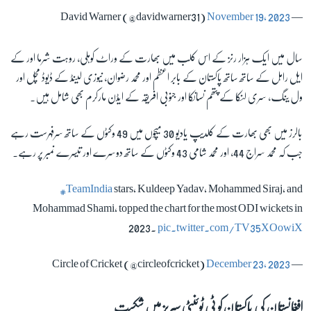
November 19, 2023
— David Warner (@davidwarner31)
سال میں ایک ہزار رنز کے اس کلب میں بھارت کے وراٹ کوہلی، روہت شرما اور کے
ایل راہل کے ساتھ ساتھ پاکستان کے بابر اعظم اور محمد رضوان، نیوزی لینڈ کے ڈیوڈ مچل اور
ول ینگ، سری لنکا کے پتھم نسانکا اور جنوبی افریقہ کے ایڈن مارکرم بھی شامل ہیں۔
بالرز میں بھی بھارت کے کلدیپ یادیو 30 میچوں میں 49 وکٹوں کے ساتھ سرفہرست رہے
جب کہ محمد سراج 44، اور محمد شامی 43 وکٹوں کے ساتھ دوسرے اور تیسرے نمبر پر رہے۔
#TeamIndia
stars, Kuldeep Yadav, Mohammed Siraj, and
Mohammad Shami, topped the chart for the most ODI wickets in
2023.
pic.twitter.com/TV35XOowiX
December 23, 2023
— Circle of Cricket (@circleofcricket)
افغانستان کی پاکستان کو ٹی ٹوئنٹی سیریز میں شکست