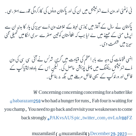
ٹی ٹوئنٹی اور ون ڈے انٹرنیشنل میں ان کی اور پاکستان دونوں کی کارکردگی قدرے بہتر رہی۔
پاکستان نے سال کے آغاز میں نیوزی لینڈ کے خلاف ون ڈے سیریز کی ہار کا بدلہ ان سے
اپریل مئی کے مہینے میں لے لیا جب کہ افغانستان کو تین صفر سے سری لنکا میں کھیلی گئی
سیریز میں شکست دی۔
انہی فتوحات کی وجہ سے بابر اعظم کی قیادت میں گرین شرٹس نے آئی سی سی کی ون
ڈے انٹرنیشنل رینکنگ میں پہلی پوزیشن حاصل کی۔ لیکن اس کے باوجود ایشیا کپ کے
فائنل اور ورلڈ کپ کے سیمی فائنل مرحلے میں جگہ نہ بناسکی۔
🚨 Concerning concerning concerning for a batter like
@babarazam258
who had a hunger for runs. Fab four is waiting for
you champ. You need to go back and revisit your weaknesses to come
back strongly
#PAKvsAUS
pic.twitter.com/nvLuJr80FZ
December 29, 2023
— muzamilasif (@muzamilasif4)