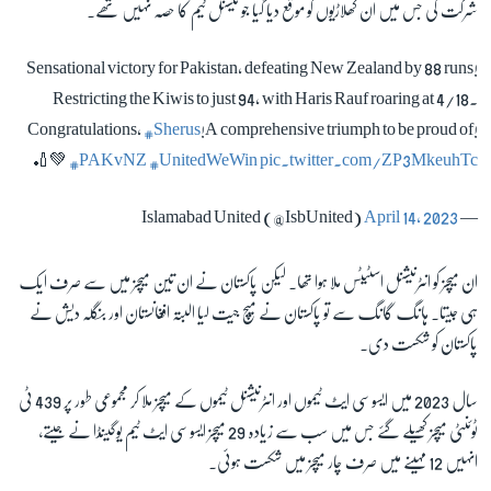
شرکت کی جس میں ان کھلاڑیوں کو موقع دیا گیا جو نیشنل ٹیم کا حصہ نہیں تھے۔
Sensational victory for Pakistan, defeating New Zealand by 88 runs!
Restricting the Kiwis to just 94, with Haris Rauf roaring at 4/18.
Congratulations,
#Sherus
!A comprehensive triumph to be proud of!
🏏💚
#PAKvNZ
#UnitedWeWin
pic.twitter.com/ZP3MkeuhTc
April 14, 2023
— Islamabad United (@IsbUnited)
ان میچز کو انٹرنیشنل اسٹیٹس ملا ہوا تھا۔ لیکن پاکستان نے ان تین میچز میں سے صرف ایک
ہی جیتا۔ ہانگ گانگ سے تو پاکستان نے میچ جیت لیا البتہ افغانستان اور بنگلہ دیش نے
پاکستان کو شکست دی۔
سال 2023 میں ایسوسی ایٹ ٹیموں اور انٹرنیشنل ٹیموں کے میچز ملا کر مجموعی طور پر 439 ٹی
ٹوئنٹی میچز کھیلے گئے جس میں سب سے زیادہ 29 میچز ایسوسی ایٹ ٹیم یوگینڈا نے جیتے،
انہیں 12 مہینے میں صرف چار میچز میں شکست ہوئی۔