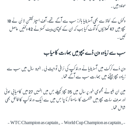
موجود ہیں۔
وکٹوں کے لحاظ سے بھی آسٹریلیا بالرز سب سے آگے تھے، آف اسپنر نیتھن لائن نے 10
میچز میں 47 کھلاڑیوں کو آؤٹ کیا جب کہ ان کے کپتان پیٹ کمنز نے 42 وکٹیں حاصل
کیں۔
سب سے زیادہ ون ڈے میچز میں بھارت کامیاب
ون ڈے کرکٹ میں آسٹریلیا نے ورلڈ کپ کی ٹرافی تو جیت لی۔ البتہ سال میں سب سے
زیادہ میچز جیتنے میں بھارت سب سے آگے تھا۔
مین ان بلیو نے مجموعی طور پر سال میں 35 میچز کھیلے جس میں انہیں 27 میں کامیابی ہوئی
اور صرف سات میچز میں شکست کا سامنا کرنا پڑا جس میں سے ایک ورلڈ کپ کا فائنل بھی
شامل تھا۔
- WTC Champion as captain. - World Cup Champion as captain.-