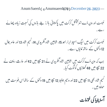
December 26, 2023
— Anum Saeed (@Anumsaeed670)
ٹیسٹ اور ون ڈے انٹرنیشنل کرکٹ میں پاکستانی بالرز بلے بازوں کی نسبت زیادہ چھائے
رہے۔
ٹیسٹ کرکٹ میں لیگ اسپنر ابرار احمد 15، شاہین شاہ آفریدی 14، نسیم شاہ 13 اور عامر جمال
12 وکٹوں کے ساتھ نمایاں رہے۔
جب کہ ون ڈے کرکٹ میں شاہین شاہ آفریدی نے 21 میچز میں 42 اور حارث رؤف نے
22 میچز میں 40 کھلاڑیوں کو آؤٹ کیا۔
نسیم شاہ بھی 11 میچز میں 22 اور وسیم جونیئر 12 میچز میں 19 وکٹوں کے ساتھ اس فہرست میں
موجود ہیں۔
آسٹریلیا کی فتوحات