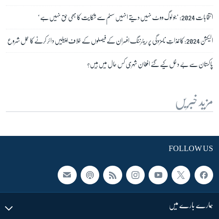
انتخابات 2024: ’جو لوگ ووٹ نہیں دیتے انہیں سسٹم سے شکایت کا بھی حق نہیں ہے‘
الیکشن 2024: کاغذاتِ نامزدگی پر ریٹرننگ افسران کے فیصلوں کے خلاف اپیلیں دائر کرنے کا عمل شروع
پاکستان سے بے دخل کیے گئے افغان شہری کس حال میں ہیں؟
مزید خبریں
FOLLOW US
ہمارے بارے میں