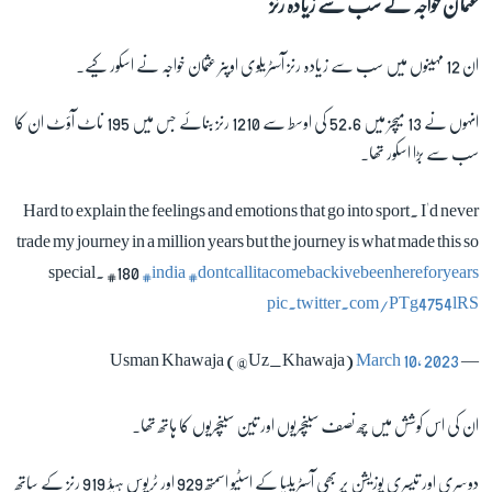
عثمان خواجہ کے سب سے زیادہ رنز
ان 12 مہینوں میں سب سے زیادہ رنز آسٹریلوی اوپنر عثمان خواجہ نے اسکور کیے۔
انہوں نے 13 میچز میں 52.6 کی اوسط سے 1210 رنز بنائے جس میں 195 ناٹ آؤٹ ان کا
سب سے بڑا اسکور تھا۔
Hard to explain the feelings and emotions that go into sport. I'd never
trade my journey in a million years but the journey is what made this so
special. #180
#india
#dontcallitacomebackivebeenhereforyears
pic.twitter.com/PTg4754lRS
March 10, 2023
— Usman Khawaja (@Uz_Khawaja)
ان کی اس کوشش میں چھ نصف سینچریوں اور تین سینچریوں کا ہاتھ تھا۔
دوسری اور تیسری پوزیشن پر بھی آسٹریلیا کے اسٹیو اسمتھ 929 اور ٹریوس ہیڈ 919 رنز کے ساتھ