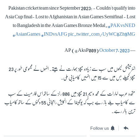
Pakistan cricket team since September 2023: - Couldn't qualify into
Asia Cup final- Lost to Afghanistan in Asian Games Semifinal - Lost
to Bangladesh in the Asian Games Bronze Medal.
#PAKvsNED
#AsianGames
#INDvsAFG
pic.twitter.com/UyWC8Zh9MG
October 7, 2023
— AP (@AksP009)
انٹرنیشنل ٹیموں میں سب سے زیادہ میچز بھارت نے جیتے۔ انہوں نے مجموعی طور پر 23
میچز کھیلے جس میں سے 15 میں انہیں کامیابی ملی۔
متحدہ عرب امارات کے محمد وسیم 21 میچز میں 806 رنز کے ساتھ اس فارمیٹ کے سب
سے کامیاب بلے باز رہے جب کہ یوگینڈا کے الپیش رامجانی 55 وکٹوں کے ساتھ کامیاب
ترین بالر رہے۔
Follow us