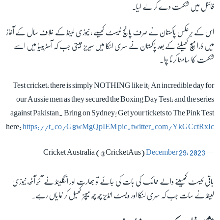
فائنل میں شکست دے کر لے لیا۔
اس کے برعکس پاکستان نے صرف پانچ ٹیسٹ کھیلے ، نیوزی لینڈ کے خلاف سال کے آغاز
میں ڈرا میچ کھیلنے کے بعد پاکستان نے سری لنکا میں سیریز جیتی جب کہ آسٹریلیا میں اسے
شکست کا سامنا کرنا پڑا۔
Test cricket, there is simply NOTHING like it! An incredible day for
our Aussie men as they secured the Boxing Day Test, and the series
against Pakistan. Bring on Sydney! Get your tickets to The Pink Test
here:
https://t.co/G8wMgQpIEM
pic.twitter.com/YkGCctRxIc
December 29, 2023
— Cricket Australia (@CricketAus)
باقی ٹیسٹ کھیلنے والے ممالک کی بات کی جائے تو بھارت اور انگلینڈ نے آٹھ آٹھ، نیوزی
لینڈ نے سات جب کہ سری لنکا اور ویسٹ انڈیز چھ چھ میچز کھیل کر نمایاں رہے۔