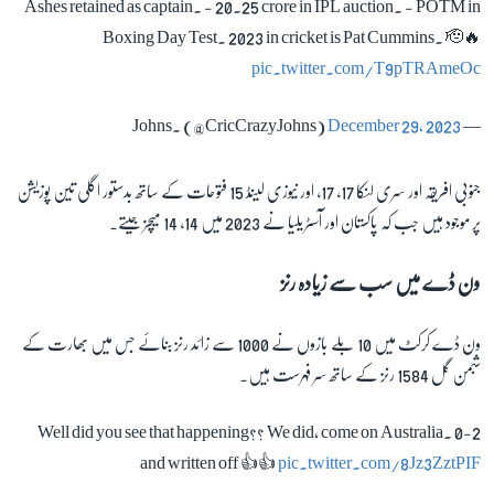
Ashes retained as captain. - 20.25 crore in IPL auction. - POTM in
Boxing Day Test. 2023 in cricket is Pat Cummins. 🫡🔥
pic.twitter.com/T9pTRAmeOc
December 29, 2023
— Johns. (@CricCrazyJohns)
جنوبی افریقہ اور سری لنکا 17، 17، اور نیوزی لینڈ 15 فتوحات کے ساتھ بدستور اگلی تین پوزیشن
پر موجود ہیں جب کہ پاکستان اور آسٹریلیا نے 2023 میں 14، 14 میچز جیتے۔
ون ڈے میں سب سے زیادہ رنز
ون ڈے کرکٹ میں 10 بلے بازوں نے 1000 سے زائد رنز بنائے جس میں بھارت کے
شبمن گل 1584 رنز کے ساتھ سر فہرست ہیں۔
Well did you see that happening?? We did, come on Australia. 0-2
and written off 👍👍
pic.twitter.com/8Jz3ZztPIF