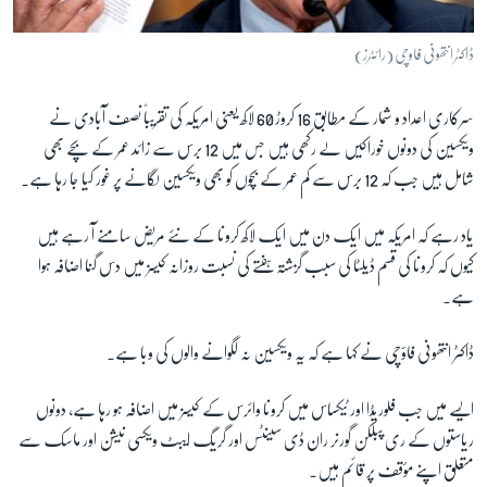
ڈاکٹر انتھونی فاوچی (رائٹرز)
سرکاری اعداد و شمار کے مطابق 16 کروڑ 60 لاکھ یعنی امریکہ کی تقریباً نصف آبادی نے
ویکسین کی دونوں خوراکیں لے رکھی ہیں جس میں 12 برس سے زائد عمر کے بچے بھی
شامل ہیں جب کہ 12 برس سے کم عمر کے بچوں کو بھی ویکسین لگانے پر غور کیا جا رہا ہے۔
یاد رہے کہ امریکہ میں ایک دن میں ایک لاکھ کرونا کے نئے مریض سامنے آ رہے ہیں
کیوں کہ کرونا کی قسم ڈیلٹا کی سبب گزشتہ ہفتے کی نسبت روزانہ کیسز میں دس گنا اضافہ ہوا
ہے۔
ڈاکٹر انتھونی فاؤچی نے کہا ہے کہ یہ ویکسین نہ لگوانے والوں کی وبا ہے۔
ایسے میں جب فلوریڈا اور ٹیکساس میں کرونا وائرس کے کیسز میں اضافہ ہو رہا ہے، دونوں
ریاستوں کے ری پبلکن گورنر ران ڈی سینٹس اور گریگ ایبٹ ویکسی نیشن اور ماسک سے
متعلق اپنے مؤقف پر قائم ہیں۔