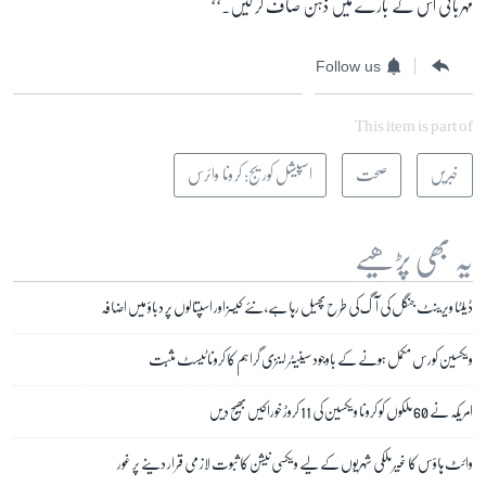
مہربانی اس کے بارے میں ذہن صاف کر لیں۔‘‘
Follow us
This item is part of
خبریں
صحت
اسپیشل کوریج: کرونا وائرس
یہ بھی پڑھیے
ڈیلٹا ویرینٹ جنگل کی آگ کی طرح پھیل رہا ہے، نئے کیسز اور اسپتالوں پر دباؤ میں اضافہ
ویکسین کورس مکمل ہونے کے باوجود سینیٹر لنزی گراہم کا کرونا ٹیسٹ مثبت
امریکہ نے 60 ملکوں کو کرونا ویکسین کی 11 کروڑ خوراکیں بھیج دیں
وائٹ ہاؤس کا غیر ملکی شہریوں کے لیے ویکسی نیشن کا ثبوت لازمی قرار دینے پر غور