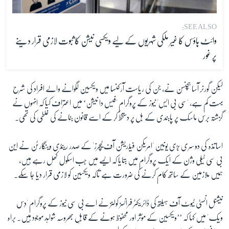
SEE ALSO:
وائٹ ہاؤس کا غیر ملکی شہریوں کے لیے ویکسی نیشن کا ثبوت لازمی قرار دینے
پر غور
لیکن گورنر آسا ہچنسن نے، جن کی ریاست آرکنسا میں ویکسین لگوانے والے افراد کی شرح
بہت کم ہے، 'سی بی ایس' نیوز کے پروگرام 'فیس دا نیشن‘ میں اعتراف کیا کہ انہوں نے
گزشتہ برس ماسک پر پابندی کے بل پر دستخط کر کے اسے قانون بنانے کی غلطی کی تھی۔
اساتذہ کی دوسری بڑی یونین 'امریکن فیڈریشن آف ٹیچرز' کے صدر رینڈی وینگارٹن نے این
بی سی ٹیلی وژن کے ایک پروگرام میں بتایا کہ ایسے میں جب اسکول کھل رہے ہیں،
ہمیں ملازمین کے ساتھ کام کرنے کی ضرورت ہے تاکہ ویکسین کو لازمی قرار دیا جا سکے۔
نیشنل انسٹی ٹیوٹ آف ہیلتھ کی ڈائریکٹر فرانسز کولنز نے اے بی سی نیوز کے پروگرام 'دِس
ویک' میں کہا کہ ’’ویکسین کے مؤثر اور محفوظ ہونے کے قابلِ بھروسہ شواہد موجود ہیں۔ براہ