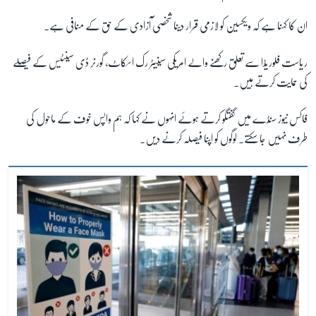
ان کا کہنا ہے کہ ویکسین کو لازمی قرار دینا شخصی آزادی کے حق کے منافی ہے۔
ریاست فلوریڈا سے تعلق رکھنے والے امریکی سینیٹر رک اسکاٹ، گورنر ڈی سینٹیس کے فیصلے
کی حمایت کرتے ہیں۔
فاکس نیوز سنڈے میں گفتگو کرتے ہوئے انہوں نے کہا کہ ہم واپس خوف کے ماحول کی
طرف نہیں جا سکتے۔ لوگوں کو اپنا فیصلہ کرنے دیں۔