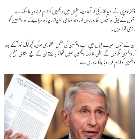
ڈاکٹر فاؤچی نے امید ظاہر کی کہ آئندہ چند ہفتوں میں ویکسین کو لازم قرار دیا جا سکتا ہے۔
زبان
انہوں نے یونی ورسٹیوں، کاروباروں اور دیگر مقامی انٹرپرائزز پر زور دیا ہے کہ وہ ویکسین کو
لازمی قرار دیں۔
ان کے بقول "میرے خیال میں جب ویکسین کی مکمل منظوری ہو گی، کچھ لوگ خود آگے بڑھ
کر ویکسین لگوائیں گے لیکن جو لوگ ویکسین نہیں لگوانا چاہتے ان کے لیے مقامی سطح پر
ویکسین کو لازم قرار دیا جانا ضروری ہے۔"