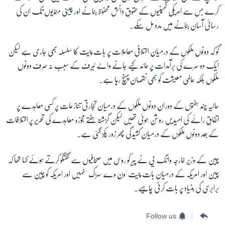
کرے جس سے امریکی کمپنیوں کے حقوقِ دانش محفوظ بنانے اور چینی منڈیوں تک ان کی
رسائی آسان بنانے میں مدد مل سکے۔
گو کہ دونوں ملکوں کے درمیان اختلافی معاملات پر بات چیت کا سلسلہ بھی جاری ہے لیکن
ایک دوسرے کی برآمدات پر عائد کیے جانے والے ٹیرف کے سبب نہ صرف دونوں
ملکوں بلکہ عالمی معیشت کو بھی نقصان پہنچ رہا ہے۔
حالیہ چند ہفتوں کے دوران دونوں ملکوں کے درمیان تجارتی تنازعات پر کسی معاہدے پر
اتفاقِ رائے کی امیدیں روشن ہوئی تھیں لیکن گزشتہ ہفتے مجوزہ معاہدے کی تحریر پر اختلافات
کے بعد دونوں ملکوں کے درمیان کشیدگی پھر زور پکڑ گئی ہے۔
چین کے وزیرِ خارجہ وانگ یی نے پیر کو روس میں صحافیوں سے گفتگو کرتے ہوئے کہا تھا کہ
چین اور امریکہ کے درمیان بات چیت 'ون وے سڑک ' نہیں اور امریکہ کو چین سے
برابری کی بنیاد پر بات کرنی چاہیے۔
Follow us