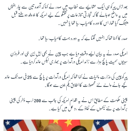
بعد ازاں پیر کو ہی ایک عشائیے سے خطاب میں صدر نے کہا کہ آئندہ تین سے چار ہفتوں
میں یہ واضح ہوجائے گا کہ تجارتی تنازعات پر گفتگو کے لیے امریکہ کا جو وفد دو ہفتے قبل
زبان
بیجنگ گیا تھا، اس کا دورہ کامیاب رہا تھا یا نہیں۔
صدر کا کہنا تھا کہ انہیں لگتا ہے کہ یہ دورہ بہت کامیاب رہا تھا۔
امریکی صدر نے یہ بیان ایسے وقت دیا ہے جب چین نے بھی ایل این جی اور فروزن
سبزیوں سمیت پانچ ہزار سے زائد امریکی درآمدات پر بھاری ٹیکس عائد کردیا ہے۔
پیر کو چین کی وزارتِ مالیات نے کہا تھا کہ امریکی درآمدات پر پانچ سے 25 فی صد تک عائد
کیے جانے والے نئے محصولات کا اطلاق یکم جون سے ہوگا۔
چینی حکومت کے مطابق اس نے یہ اقدام امریکہ کی جانب سے 200 ارب ڈالر کی چینی
برآمدات پر نئے ٹیکسوں کے نفاذ کے ردِ عمل میں کیا ہے۔