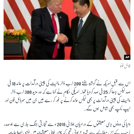
فائل فوٹو
اس سے قبل امریکہ نے گزشتہ ہفتے 200 ارب ڈالر مالیت کی چینی درآمدات پر عائد 10 فی
صد ٹیکس بڑھا کر 25 فی صد کردیا تھا۔ امریکی حکام نے کہا ہے کہ وہ مزید 300 ارب ڈالر
مالیت کی چینی درآمدات پر بھی ٹیکس عائد کرنے پر غور کر رہے ہیں جن میں موبائل فون اور
لیپ ٹاپ بھی شامل ہوں گے۔
دنیا کی دونوں بڑی معیشتوں کے درمیان جولائی 2018ء سے تجارتی جنگ جاری ہے جو صدر
ٹرمپ کے اس مطالبے سے شروع ہوئی تھی کہ چین اپنی معیشت میں ایسی اصلاحات