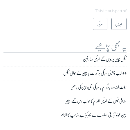
This item is part of
خبریں
امریکہ
یہ بھی پڑھیے
ٹیکس چین پر، دیں گے امریکی صارفین
60 ارب ڈالر کی امریکی برآمدات پر چین کے جوابی ٹیکس
بیلٹ اینڈ روڈ پروگرام پر امریکی تنقید، چین کی برہمی
اضافی ٹیکس کے امریکی اقدام کا جواب دیں گے: چین
چین مجوزہ تجارتی معاہدے سے پھر گیا ہے، ٹرمپ کا الزام