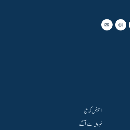
اسپیشل کوریج
خبروں سے آگے