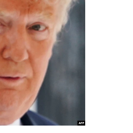
آرٹ
آزادیٔ صحافت
سائنس و ٹیکنالوجی
صحت
دلچسپ و عجیب
ویڈیوز
آڈیو
اسپیشل کوریج
اداریہ