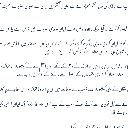
مپ نے برطانیہ کی وزیراعظم تھریسا مے سے فون پر گفتگو میں ایران کے جوہری معاہدے سمیت مختل
 ایران کو اپنی جوہری پروگرام کو محدود کرنے کے عوض دہائیوں سے عائد بین الاقوامی تعزیرا
رمپ شروع ہی سے اس معاہدے کو "ناقص" قرار دیتے رہے ہیں۔
ین، فرانس، جرمنی، روس اور امریکہ نے دستخط کیے تھے۔ وزیراعظم مے نے گزشتہ ماہ کہا تھا کہ برط
یہ معاہدہ تہران کو جوہری ہتھیاروں کے حصول سے روکنے کے کا بہترین ذریعہ ہے۔
میخواں نے بھی گزشتہ ماہ صدر ٹرمپ سے ملاقات میں ان پر زور دیا تھا کہ وہ اس معاہدے پر کار
 سے ٹیلی فون پر بات کرتے ہوئے ٹرمپ نے اپنے "اس عزم کا اعادہ کیا کہ ایران کو کبھی بھی
ایا جائے گا۔"
کے جوہری معاملات پر بھی تبادلہ خیال کیا۔