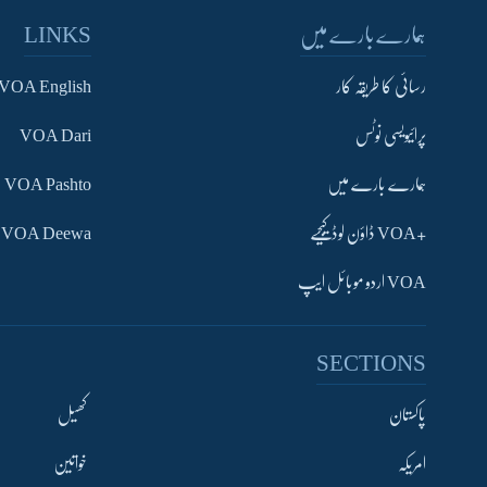
ہمارے بارے میں
LINKS
رسائی کا طریقہ کار
VOA English
پرائیویسی نوٹس
VOA Dari
ہمارے بارے میں
VOA Pashto
+VOA ڈاؤن لوڈ کیجیے
VOA Deewa
VOA اردو موبائل ایپ
SECTIONS
Learning English
پاکستان
کھیل
امریکہ
خواتین
FOLLOW US