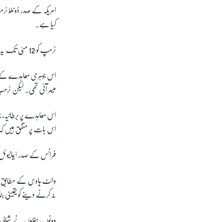
امریکہ کے صدر ڈونلڈ ٹر
کیا ہے۔
ٹرمپ کو 12 مئی تک یہ فیصلہ کرنا ہے کہ آیا امریکہ 2015ء میں ہوئے ایران جوہری معاہدے میں شامل رہے یا اس سے علیحدہ ہو جائے۔
اس جوہری معاہدے کے تحت
میسر آئی تھی۔ لیکن ٹ
اس معاہدے پر برطانیہ، چ
اس بات پر متفق ہیں کہ 
فرانس کے صدر ایمانیوئل 
وائٹ ہاوس کے مطابق مے
نہ کرنے دینے کو یقینی بن
دونوں رہنماوں نے شمالی 