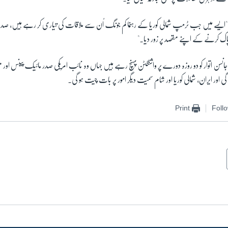
یسے میں جب ٹرمپ شمالی کوریا کے رہنما کم جونگ اُن سے ملاقات کی تیاری کر رہے ہیں، صدر 
اک کرنے کے اپنے مقصد پر زور دیا۔"
جانسن اتوار کو دو روزہ دورے پر واشنگٹن پہنچ رہے ہیں جہاں وہ نائب امریکی صدر مائیک پینس اور م
 اور ایران، شمالی کوریا اور شام سمیت دیگر امور پر بات چیت ہو گی۔
Print
Foll