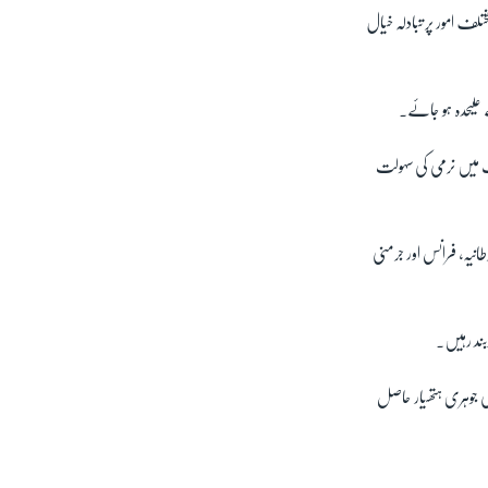
ف امور پر تبادلہ خیال
ت میں نرمی کی سہولت
انیہ، فرانس اور جرمنی
بند رہیں۔
 جوہری ہتھیار حاصل