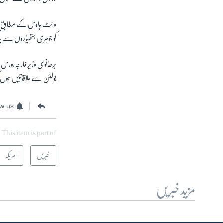
وائٹ ہاوس کے مطابق "ا
کو جوہری ہتھیاروں سے پ
برطانوی وزیرخارجہ بورس 
بولٹن سے ملاقاتیں ہوں گی
ow us
This item is part of
خبریں
امریکہ
مزید خبریں