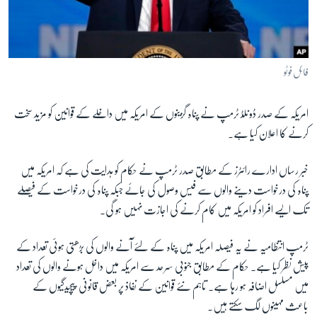
آرٹ
آزادیٔ صحافت
سائنس و ٹیکنالوجی
فائل فوٹو
صحت
امریکہ کے صدر ڈونلڈ ٹرمپ نے پناہ گزینوں کے امریکہ میں داخلے کے قوانین کو مزید سخت
دلچسپ و عجیب
کرنے کا اعلان کیا ہے۔
ویڈیوز
آڈیو
خبر رساں ادارے رائٹرز کے مطابق صدر ٹرمپ نے حکام کو ہدایت کی ہے کہ امریکہ میں
پناہ کی درخواست دینے والوں سے فیس وصول کی جائے جبکہ پناہ کی درخواست کے فیصلے
اسپیشل کوریج
تک ایسے افراد کو امریکہ میں کام کرنے کی اجازت نہیں ہو گی۔
اداریہ
ٹرمپ انتظامیہ نے یہ فیصلہ امریکہ میں پناہ کے لئے آنے والوں کی بڑھتی ہوئی تعداد کے
Learning English
پیش نظر کیا ہے۔ حکام کے مطابق جنوبی سرحد سے امریکہ میں داخل ہونے والوں کی تعداد
میں مسلسل اضافہ ہو رہا ہے۔ تاہم نئے قوانین کے نفاذ پر بعض قانونی پیچیدگیوں کے
FOLLOW US
باعث مہینوں لگ سکتے ہیں۔