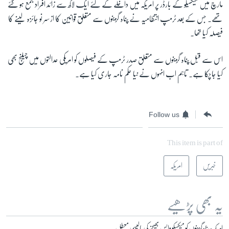
مارچ میں میکسیکو کے بارڈر پر امریکہ میں داخلے کے لئے ایک لاکھ سے زائد افراد جمع ہو گئے
تھے۔ جس کے بعد ٹرمپ انتظامیہ نے پناہ گزینوں سے متعلق قوانین کا ازسر نو جائزہ لینے کا
فیصلہ کیا تھا۔
اس سے قبل پناہ گزینوں سے متعلق صدر ٹرمپ کے فیصلوں کو امریکی عدالتوں میں چیلنج بھی
کیا جاچکا ہے۔ تاہم اب انہوں نے نیا حکم نامہ جاری کیا ہے۔
Follow us
This item is part of
خبریں
امریکہ
یہ بھی پڑھیے
امریکہ: پناہ گزینوں کو میکسیکو واپس بھیجنے کی پالیسی معطل