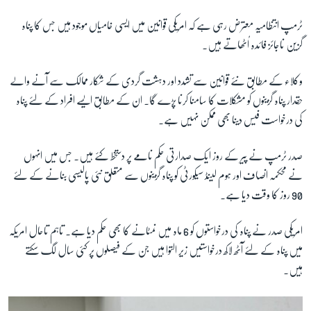
ٹرمپ انتظامیہ معترض رہی ہے کہ امریکی قوانین میں ایسی خامیاں موجود ہیں جس کا پناہ
زبان
گزین ناجائز فائدہ اُٹھاتے ہیں۔
وکلاء کے مطابق نئے قوانین سے تشدد اور دہشت گردی کے شکار ممالک سے آنے والے
حقدار پناہ گزینوں کو مشکلات کا سامنا کرنا پڑے گا۔ ان کے مطابق ایسے افراد کے لئے پناہ
کی درخواست فیس دینا بھی ممکن نہیں ہے۔
صدر ٹرمپ نے پیر کے روز ایک صدارتی حکم نامے پر دستخط کئے ہیں۔ جس میں انہوں
نے محکمہ انصاف اور ہوم لینڈ سیکورٹی کو پناہ گزینوں سے متعلق نئی پالیسی بنانے کے لئے
90 روز کا وقت دیا ہے۔
امریکی صدر نے پناہ کی درخواستوں کو 6 ماہ میں نمٹانے کا بھی حکم دیا ہے۔ تاہم تاحال امریکہ
میں پناہ کے لئے آٹھ لاکھ درخواستیں زیر التوا ہیں جن کے فیصلوں پر کئی سال لگ سکتے
ہیں۔