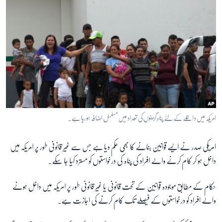
امریکہ میں داخلے کے لئے پناہ گزینوں کی تعداد میں مسلسل اضافہ ہو رہا ہے۔
امریکی صدر نے ایسے قوانین بنانے کا بھی حکم دیا ہے جس سے غیر قانونی طور پر امریکہ میں
داخل ہو کر کام کرنے والے افراد کی پناہ کی درخواستوں کو مسترد کیا جا سکے۔
حکام کے مطابق موجودہ قوانین کے تحت قانونی یا غیر قانونی طور پر امریکہ میں داخل ہونے
والے افراد کو درخواستوں کے فیصلے تک کام کرنے کی اجازت ہے۔