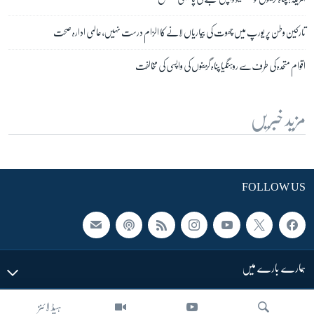
تارکین وطن پر یورپ میں چھوت کی بیماریاں لانے کا الزام درست نہیں، عالمی ادارہ صحت
اقوام متحدہ کی طرف سے روہنگیا پناہ گزینوں کی واپسی کی مخالفت
مزید خبریں
FOLLOW US
ہمارے بارے میں
ہیڈ لائنز
LINKS